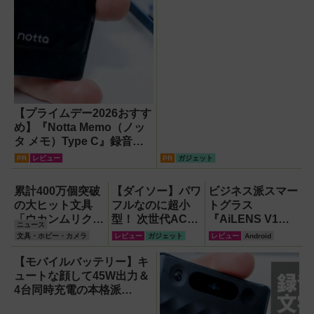
【プライムデー2026おすす
め】『Notta Memo（ノッ
タ メモ）Type C』録音か
らAI自動文字起こし・翻
PR
レビュー
PR
ガジェット
訳・要約までこなすAIボイ
スレコーダー！【議事録作
累計400万個突破
【ダイソー】パワ
ビジネス派スマー
成】
の大ヒット文具
フルなのに超小
トグラス
「ウカンムリクリ
型！ 次世代ACア
『AiLENS V1』
ニュース
ップ」にPRO版
ダプター『GaN
を体験:プレゼ
文具・ホビー・カメラ
レビュー
ガジェット
レビュー
Android
が登場！
USB充電器』が
ン、会議、リアル
すごすぎる！
タイム翻訳に使え
【モバイルバッテリー】キ
て8万円台！
ュートな顔して45W出力＆
4台同時充電の本格派
『RORRY CharmGo オー