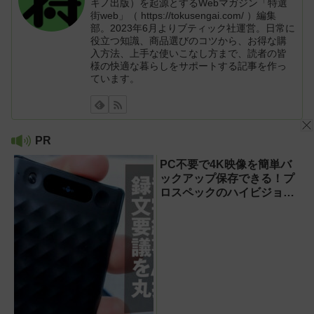
キノ出版）を起源とするWebマガジン「特選
街web」（ https://tokusengai.com/ ）編集
部。2023年6月よりブティック社運営。日常に
役立つ知識、商品選びのコツから、お得な購
入方法、上手な使いこなし方まで、読者の皆
様の快適な暮らしをサポートする記事を作っ
ています。
PR
PC不要で4K映像を簡単バ
ックアップ保存できる！プ
ロスペックのハイビジョン
レコーダー『HVE705-
PRO』