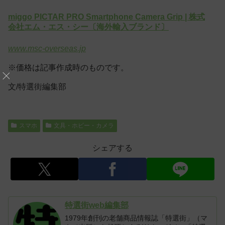
miggo PICTAR PRO Smartphone Camera Grip | 株式
会社エム・エス・シー〔海外輸入ブランド〕
www.msc-overseas.jp
※価格は記事作成時のものです。
文/特選街編集部
スマホ
文具・ホビー・カメラ
シェアする
特選街web編集部
1979年創刊の老舗商品情報誌「特選街」（マ