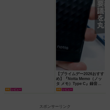
ルインミニ』でスマホもモ
バイルファンもノートPC
も安心
【プライムデー2026おすす
め】『Notta Memo（ノッ
タ メモ）Type C』録音か
らAI自動文字起こし・翻
PR
レビュー
PR
レビュー
訳・要約までこなすAIボイ
スレコーダー！【議事録作
成】
スポンサーリンク