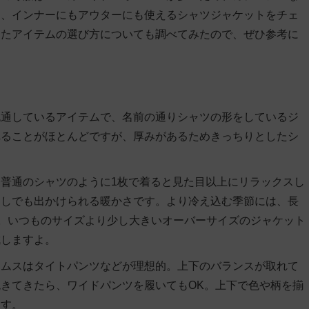
は、インナーにもアウターにも使えるシャツジャケットをチェ
ったアイテムの選び方についても調べてみたので、ぜひ参考に
流通しているアイテムで、名前の通りシャツの形をしているジ
れることがほとんどですが、厚みがあるためきっちりとしたシ
普通のシャツのように1枚で着ると見た目以上にリラックスし
なしでも出かけられる暖かさです。より冷え込む季節には、長
。いつものサイズより少し大きいオーバーサイズのジャケット
成しますよ。
トムスはタイトパンツなどが理想的。上下のバランスが取れて
きてきたら、ワイドパンツを履いてもOK。上下で色や柄を揃
ます。