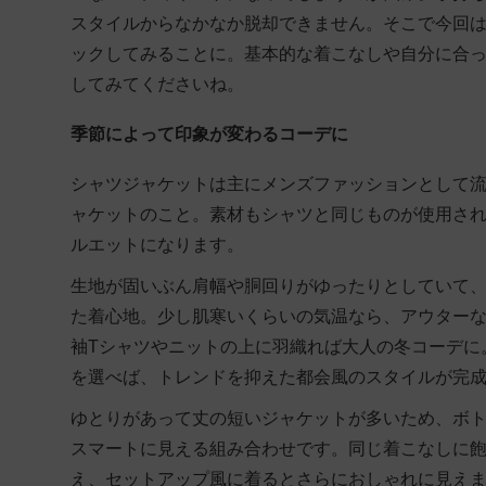
スタイルからなかなか脱却できません。そこで今回
ックしてみることに。基本的な着こなしや自分に合
してみてくださいね。
季節によって印象が変わるコーデに
シャツジャケットは主にメンズファッションとして
ャケットのこと。素材もシャツと同じものが使用さ
ルエットになります。
生地が固いぶん肩幅や胴回りがゆったりとしていて、
た着心地。少し肌寒いくらいの気温なら、アウター
袖Tシャツやニットの上に羽織れば大人の冬コーデに
を選べば、トレンドを抑えた都会風のスタイルが完
ゆとりがあって丈の短いジャケットが多いため、ボ
スマートに見える組み合わせです。同じ着こなしに飽
え、セットアップ風に着るとさらにおしゃれに見え