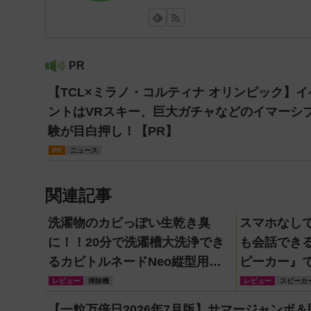
PR
【TCL×ミラノ・コルティナ オリンピック】イ
ントはVRスキー、巨大ガチャなどのイマーシ
験が目白押し！【PR】
PR
ニュース
関連記事
洗濯物のカビっぽい生乾き臭
スマホなし
に！！20分で洗濯槽大洗浄でき
も会話できる『
るカビトルネードNeo縦型用を
ピーカー』
ガチ検証して分かった消臭効果
ってきた！
レビュー
掃除機
レビュー
スピーカ
も】
【一粒万倍日2026年7月版】サマージャンボ＆