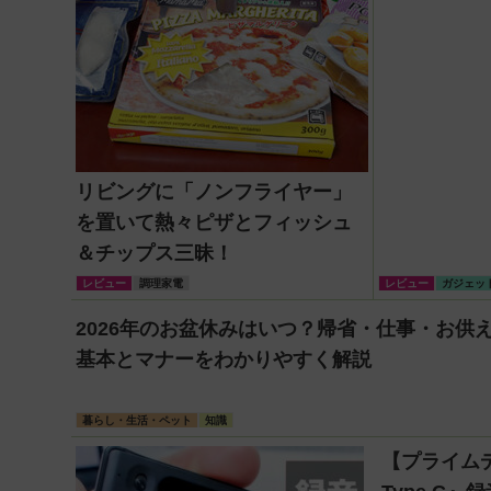
リビングに「ノンフライヤー」
を置いて熱々ピザとフィッシュ
＆チップス三昧！
レビュー
調理家電
レビュー
ガジェッ
2026年のお盆休みはいつ？帰省・仕事・お供
基本とマナーをわかりやすく解説
暮らし・生活・ペット
知識
【プライムデ