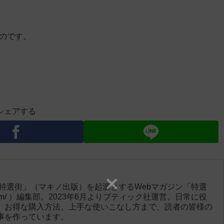
ものです。
シェアする
「特選街」（マキノ出版）を起源とするWebマガジン「特選
engai.com/ ）編集部。2023年6月よりブティック社運営。日常に役
、お得な購入方法、上手な使いこなし方まで、読者の皆様の
事を作っています。