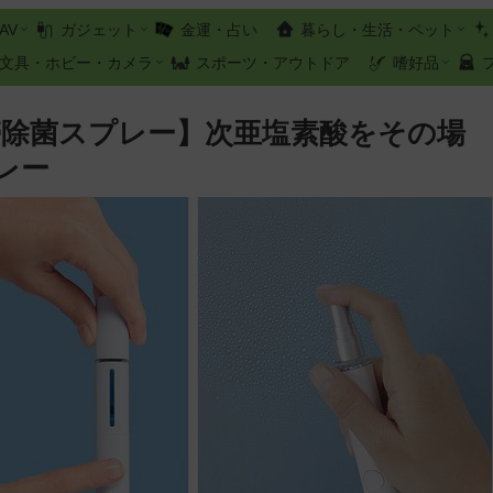
AV
ガジェット
金運・占い
暮らし・生活・ペット
文具・ホビー・カメラ
スポーツ・アウトドア
嗜好品
帯除菌スプレー】次亜塩素酸をその場
レー