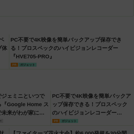
ベ
PC不要で4K映像を簡単バックアップ保存でき
ブ体
る！プロスペックのハイビジョンレコーダー
『HVE705-PRO』
PR
ガジェット
でジェミニといつで
PC不要で4K映像を簡単バックア
Google Home ス
ップ保存できる！プロスペック
で未来がわが家にや
のハイビジョンレコーダー
【なぜなぜ期対策に
『HVE705-PRO』
ー
PR
ガジェット
財
【ファイターズ花火大会】約6,000発超を30分間