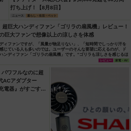
打ち上げ！【8月8日】
ニュース
暮らし・生活・ペット
】超巨大ハンディファン「ゴリラの扇風機」レビュー！
cmの巨大ファンで想像以上の涼しさを体感
ディファンですが、「風量が物足りない」、「短時間でしっかり汗を
感じている人も多いのでは。ユーザーのそんな要望に応えるのが、ド
ハンディファン「ゴリラの扇風機」です。“ゴリラも涼しさを感じるほ
レビュー
家電・AV
】パワフルなのに超
代ACアダプター
SB充電器』がすごすぎ