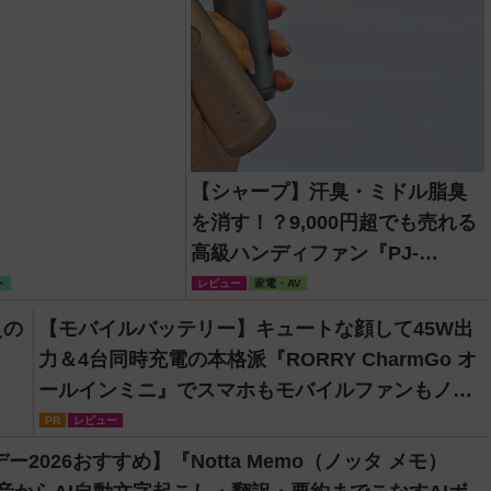
【シャープ】汗臭・ミドル脂臭
を消す！？9,000円超でも売れる
高級ハンディファン『PJ-
HS01』が凄すぎる
ト
レビュー
家電・AV
えの
【モバイルバッテリー】キュートな顔して45W出
力＆4台同時充電の本格派『RORRY CharmGo オ
ールインミニ』でスマホもモバイルファンもノー
トPCも安心
PR
レビュー
ー2026おすすめ】『Notta Memo（ノッタ メモ）