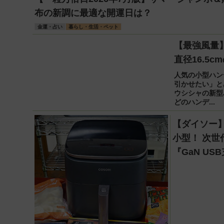
布の新調に最適な開運日は？
金運・占い
暮らし・生活・ペット
【最強風量
直径16.5
人気の小型ハン
引かせたい」と
ウシシャの新型
どのハンデ...
【ダイソー
小型！ 次世
『GaN U
る！