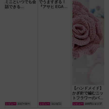
ミニといつでも会
でうますぎる！
話できる
『アサヒ EGA
『Google Home
BEER（エガビア
スピーカー』で未
ー）』が待望の再
来がわが家にやっ
登場！
てきた！【なぜな
ぜ期対策にも】
【ハンドメイド】
かぎ針で編むニッ
トフラワーのバラ
が可愛すぎた！実
レビュー
スピーカー
レビュー
コンビニ
レビュー
100円ショップ
際に作ってみたレ