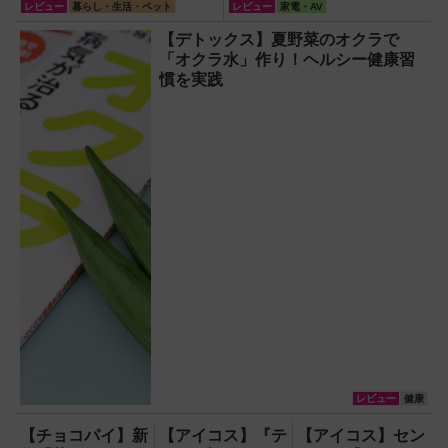
トクーラー4L」【アイリス
ァン『PJ-HS01』が凄すぎ
レビュー
暮らし・生活・ペット
レビュー
家電・AV
オーヤマ】！宇宙服の技術
る
【デトックス】夏野菜のオクラで
で保冷力も異次元だった
「オクラ水」作り！ヘルシー健康習
慣を実践
レビュー
健康
【チョコパイ】新
【アイコス】『テ
【アイコス】セン