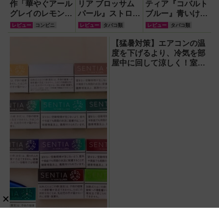
作「華やぐアール
リア ブロッサム
ティア『コバルト
グレイのレモンテ
パール』ストロベ
ブルー』青いけど
ィー」を食べてみ
リー＆バジルの冒
しっかり深みのう
レビュー
コンビニ
レビュー
タバコ類
レビュー
タバコ類
た！甘さすっきり
険味はおいしいの
まいレギュラー！
で大人っぽく、初
か【カプセル入り
【猛暑対策】エアコンの温
夏にぴったり
メンソール】
度を下げるより、冷気を部
屋中に回して涼しく！室温
連動サーキュレーター
『WOOZOO（ウーズ
ー）』が頼もしい【節電】