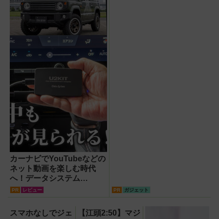
レコーダー『HVE705-
PRO』
カーナビでYouTubeなどの
ネット動画を楽しむ時代
へ！データシステム
『U2KIT』がドライブを変
PR
レビュー
PR
ガジェット
える【PR】
スマホなしでジェ
【江頭2:50】マジ