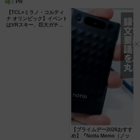
PR
【TCL×ミラノ・コルティ
ナ オリンピック】イベント
はVRスキー、巨大ガチャ
などのイマーシブ体験が目
白押し！【PR】
【プライムデー2026おすす
め】『Notta Memo（ノッ