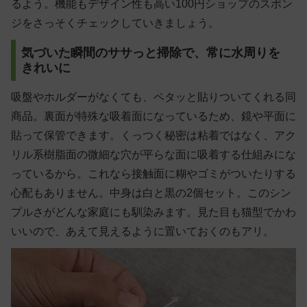
るよう。機能もデザイン性も高い100円ショップのスポン
ジをさっそくチェックしていきましょう。
気づいた瞬間のササっと掃除で、常に水周りを
きれいに
吸盤やホルダーがなくても、ペタッと貼りついてくれる同
商品。裏面が特殊な吸着面になっているため、鏡や平面に
貼って保管できます。くっつく秘密は粘着ではなく、アク
リル系樹脂面の微細な穴が平らな面に吸着する仕組みにな
っているから。これなら接触面に糊やゴミがついたりする
心配もありません。中身は白と黒の2個セット。このシン
プルさがどんな家庭にも馴染みます。見た目も猫型でかわ
いいので、あえて見えるように置いておくのもアリ。