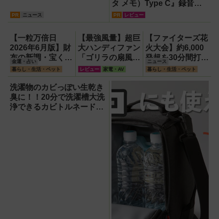
タ メモ）Type C』録音か
らAI自動文字起こし・翻
PR
ニュース
PR
レビュー
訳・要約までこなすAIボイ
スレコーダー！【議事録作
【一粒万倍日
【最強風量】超巨
【ファイターズ花
成】
2026年6月版】財
大ハンディファン
火大会】約6,000
布の新調・宝くじ
「ゴリラの扇風
発超を30分間打ち
金運・占い
ニュース
購入に最適な開運
機」レビュー！直
上げ！【8月8日】
暮らし・生活・ペット
レビュー
家電・AV
暮らし・生活・ペット
日は？
径16.5cmの巨大
ファンで想像以上
洗濯物のカビっぽい生乾き
の涼しさを体感
臭に！！20分で洗濯槽大洗
浄できるカビトルネード
Neo縦型用をガチ検証して
分かった消臭効果