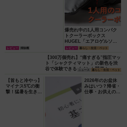
爆売れ中の1人用コンパク
トクーラーボックス
HUGEL「エアロゲルソフ
トクーラー4L」【アイリス
レビュー
掃除機
レビュー
暮らし・生活・ペット
オーヤマ】！宇宙服の技術
【300万個売れ】“痛すぎる”指圧マッ
で保冷力も異次元だった
ト「シャクティマット」の新色を渋
谷で体験できるイベント開催！
ニュース
暮らし・生活・ペット
【首もと冷やっ】
2026年のお盆休
マイナス5℃の衝
みはいつ？帰省・
撃！猛暑を生き抜
仕事・お供えの基
く携帯氷のう「ゴ
本とマナーをわか
リラの冷棒」
りやすく解説