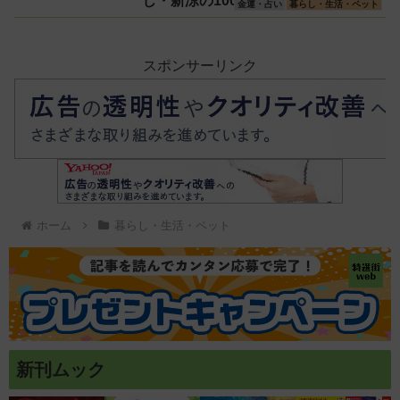
じ・新涼の100円くじ購入に最適な開
金運・占い
暮らし・生活・ペット
運日は？
スポンサーリンク
ホーム
暮らし・生活・ペット
新刊ムック