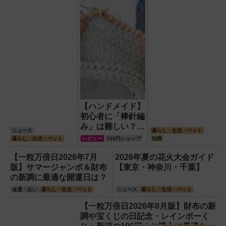
【ハンドメイド】
初心者に「棒針編
み」は難しい？
ニュース
暮らし・生活・ペット
『初心者にいちば
暮らし・生活・ペット
レビュー
100円ショップ
知識
んわかりやすい!!
基本の棒針編み』
【一粒万倍日2026年7月
2026年夏の花火大会ガイド
を参考に20年ぶ
版】サマージャンボ＆財布
【東京・神奈川・千葉】
りに挑んでみまし
の新調に最適な開運日は？
た！
金運・占い
暮らし・生活・ペット
ニュース
暮らし・生活・ペット
【一粒万倍日2026年8月版】財布の新
調や宝くじの日記念・レインボーく