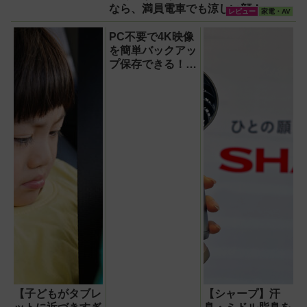
なら、満員電車でも涼しい顔！
レビュー
家電・AV
PC不要で4K映像
を簡単バックアッ
プ保存できる！プ
ロスペックのハイ
ビジョンレコーダ
ー『HVE705-
PRO』
【子どもがタブレ
【シャープ】汗