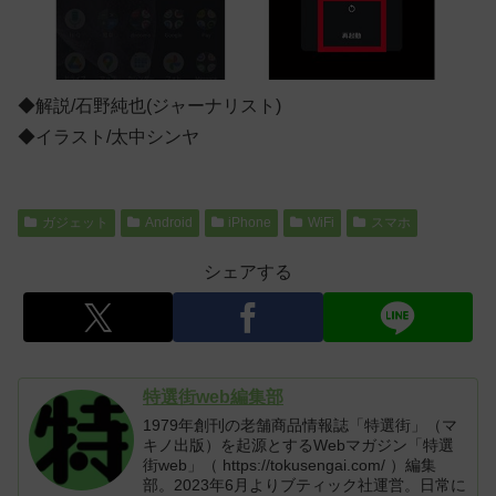
◆解説/石野純也(ジャーナリスト)
◆イラスト/太中シンヤ
ガジェット
Android
iPhone
WiFi
スマホ
シェアする
特選街web編集部
1979年創刊の老舗商品情報誌「特選街」（マ
キノ出版）を起源とするWebマガジン「特選
街web」（ https://tokusengai.com/ ）編集
部。2023年6月よりブティック社運営。日常に