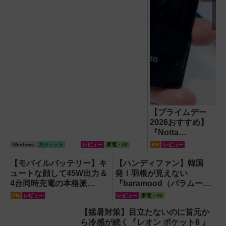
【プライムデー
2026おすすめ】
『Notta
Memo（ノッタ メ
Windows
ガジェット
レビュー
家電・AV
PR
レビュー
モ）Type C』録
音からAI自動文字
【モバイルバッテリー】キ
【ハンディファン】韓国
起こし・翻訳・要
ュートな顔して45W出力＆
発！羽根が見えない
約までこなすAIボ
4台同時充電の本格派
『baramood（パラムー
イスレコーダー！
『RORRY CharmGo オー
ド）』4種使い比べ
PR
レビュー
レビュー
家電・AV
【議事録作成】
ルインミニ』でスマホもモ
【猛暑対策】目立たないのに首元か
バイルファンもノートPC
ら冷感が続く『レオン ポケット6 』
も安心