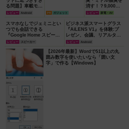
ットに近づきすぎ
臭・ミドル脂臭を
る問題】車載モニ
消す！？9,000円
ターをAndroid化
超でも売れる高級
レビュー
Android
PR
ガジェット
レビュー
家電・AV
するオットキャス
ハンディファン
ト「OTTOAIBOX
『PJ-HS01』が凄
スマホなしでジェミニとい
ビジネス派スマートグラス
P3 Pro」を試し
すぎる
つでも会話できる
『AiLENS V1』を体験:プ
てみた結果
『Google Home スピーカ
レゼン、会議、リアルタイ
ー』で未来がわが家にやっ
ム翻訳に使えて8万円台！
レビュー
スピーカー
レビュー
Android
てきた！【なぜなぜ期対策
【2026年最新】Wordで51以上の丸
にも】
囲み数字を使いたいなら「囲い文
字」で作る【Windows】