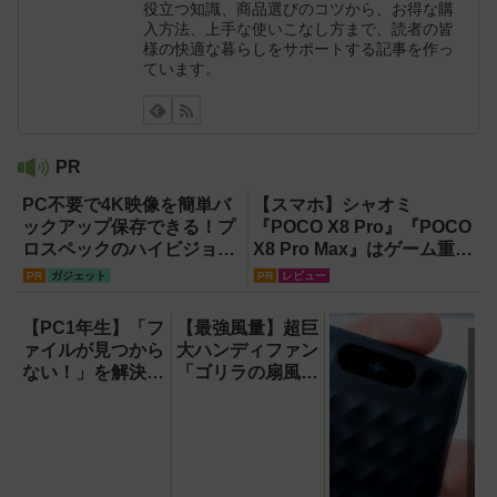
役立つ知識、商品選びのコツから、お得な購
入方法、上手な使いこなし方まで、読者の皆
様の快適な暮らしをサポートする記事を作っ
ています。
PR
PC不要で4K映像を簡単バ
【スマホ】シャオミ
ックアップ保存できる！プ
『POCO X8 Pro』『POCO
ロスペックのハイビジョン
X8 Pro Max』はゲーム重視
レコーダー『HVE705-
ならコスパ最強クラス！
PR
ガジェット
PR
レビュー
PRO』
【試用レポート】
【PC1年生】「フ
【最強風量】超巨
ァイルが見つから
大ハンディファン
ない！」を解決す
「ゴリラの扇風
る方法
機」レビュー！直
【OneDrive対
径16.5cmの巨大
応・2026年最新
ファンで想像以上
版】
の涼しさを体感