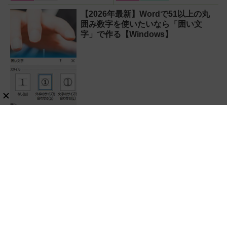
P3 Pro」を試してみた結果
【2026年最新】Wordで51以上の丸
囲み数字を使いたいなら「囲い文
字」で作る【Windows】
Windows
ガジェット