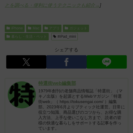
とを調べる・便利に使うテクニックも紹介→
]
iPhone
Mac
アプリ
ガジェット
暮らし・生活・ペット
#iPad_mini
シェアする
特選街web編集部
1979年創刊の老舗商品情報誌「特選街」（マ
キノ出版）を起源とするWebマガジン「特選
街web」（ https://tokusengai.com/ ）編集
部。2023年6月よりブティック社運営。日常に
役立つ知識、商品選びのコツから、お得な購
入方法、上手な使いこなし方まで、読者の皆
様の快適な暮らしをサポートする記事を作っ
ています。