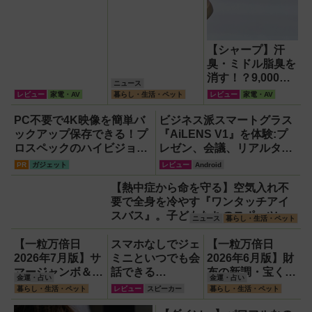
【シャープ】汗
臭・ミドル脂臭を
消す！？9,000円
ニュース
超でも売れる高級
レビュー
家電・AV
暮らし・生活・ペット
レビュー
家電・AV
ハンディファン
『PJ-HS01』が凄
PC不要で4K映像を簡単バ
ビジネス派スマートグラス
すぎる
ックアップ保存できる！プ
『AiLENS V1』を体験:プ
ロスペックのハイビジョン
レゼン、会議、リアルタイ
レコーダー『HVE705-
ム翻訳に使えて8万円台！
PR
ガジェット
レビュー
Android
PRO』
【熱中症から命を守る】空気入れ不
要で全身を冷やす『ワンタッチアイ
スバス』。子どもたちのスポーツ現
ニュース
暮らし・生活・ペット
場に1台置くべき理由
【一粒万倍日
スマホなしでジェ
【一粒万倍日
2026年7月版】サ
ミニといつでも会
2026年6月版】財
マージャンボ＆財
話できる
布の新調・宝くじ
金運・占い
金運・占い
布の新調に最適な
『Google Home
購入に最適な開運
暮らし・生活・ペット
レビュー
スピーカー
暮らし・生活・ペット
開運日は？
スピーカー』で未
日は？