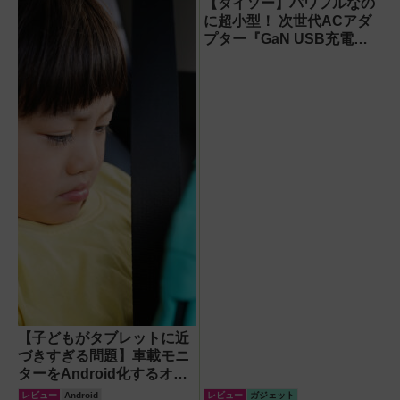
来がわが家にやっ
【ダイソー】パワフルなの
てきた！【なぜな
に超小型！ 次世代ACアダ
ぜ期対策にも】
プター『GaN USB充電
器』がすごすぎる！
【子どもがタブレットに近
づきすぎる問題】車載モニ
ターをAndroid化するオッ
トキャスト「OTTOAIBOX
レビュー
Android
レビュー
ガジェット