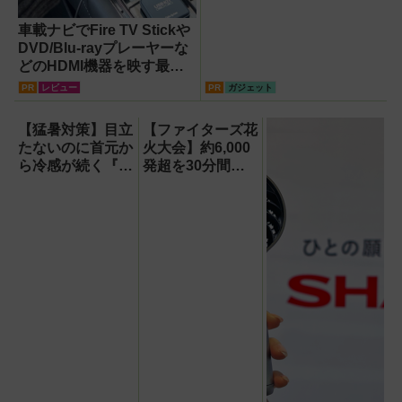
車載ナビでFire TV Stickや
DVD/Blu-rayプレーヤーな
どのHDMI機器を映す最短
ルート。USB接続だけで
PR
レビュー
PR
ガジェット
Apple CarPlayもワイヤレ
ス化できる新機軸アダプタ
【猛暑対策】目立
【ファイターズ花
ーを徹底解説【データシス
たないのに首元か
火大会】約6,000
テム『USBKIT』】
ら冷感が続く『レ
発超を30分間打
オン ポケット6 』
ち上げ！【8月8
なら、満員電車で
日】
も涼しい顔！