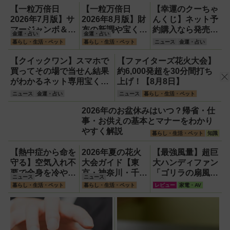
ス化できる新機軸アダプタ
【一粒万倍日
【一粒万倍日
【幸運のクーちゃ
ーを徹底解説【データシス
2026年7月版】サ
2026年8月版】財
んくじ】ネット予
テム『USBKIT』】
マージャンボ＆財
布の新調や宝くじ
約購入なら発売前
金運・占い
金運・占い
布の新調に最適な
の日記念・レイン
でも買える！1
暮らし・生活・ペット
暮らし・生活・ペット
ニュース
金運・占い
開運日は？
ボーくじ・新涼の
等・前後賞5,000
100円くじ購入に
万円が狙える宝く
【クイックワン】スマホで
【ファイターズ花火大会】
最適な開運日は？
じを解説
買ってその場で当せん結果
約6,000発超を30分間打ち
がわかるネット専用宝くじ
上げ！【8月8日】
のしくみと買い方
ニュース
金運・占い
ニュース
暮らし・生活・ペット
2026年のお盆休みはいつ？帰省・仕
事・お供えの基本とマナーをわかり
やすく解説
暮らし・生活・ペット
知識
【熱中症から命を
2026年夏の花火
【最強風量】超巨
守る】空気入れ不
大会ガイド【東
大ハンディファン
要で全身を冷やす
京・神奈川・千
「ゴリラの扇風
ニュース
ニュース
『ワンタッチアイ
葉】
機」レビュー！直
暮らし・生活・ペット
暮らし・生活・ペット
レビュー
家電・AV
スバス』。子ども
径16.5cmの巨大
たちのスポーツ現
ファンで想像以上
場に1台置くべき
の涼しさを体感
理由