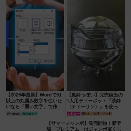
【2026年最新】Wordで51
【風鈴っぽい】完売続出の
以上の丸囲み数字を使いた
1人用ティーポット『茶鈴
いなら「囲い文字」で作る
（ティーリン）』を使って
【Windows】
みた！川越の風鈴から着想
Windows
ガジェット
レビュー
暮らし・生活・ペット
を得たかわいい見た目のリ
【サマージャンボ】発売開始！新登
アルな使い勝手を徹底解説
場「プレミアム」はジャンボ宝くじ