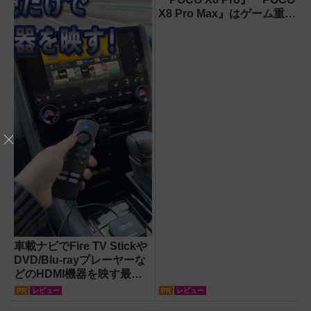
X8 Pro Max』はゲーム重視
ならコスパ最強クラス！
【試用レポート】
車載ナビでFire TV Stickや
DVD/Blu-rayプレーヤーな
どのHDMI機器を映す最短
ルート。USB接続だけで
PR
レビュー
PR
レビュー
Apple CarPlayもワイヤレ