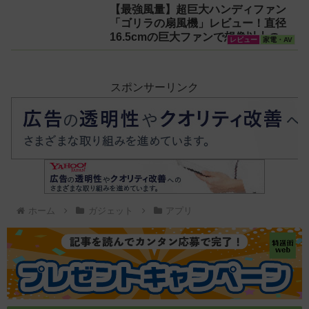
【最強風量】超巨大ハンディファン
「ゴリラの扇風機」レビュー！直径
16.5cmの巨大ファンで想像以上の涼
レビュー
家電・AV
しさを体感
スポンサーリンク
ホーム
ガジェット
アプリ