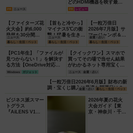
どのHDMI機器を映す最短
ルート。USB接続だけで
PR
ニュース
PR
レビュー
Apple CarPlayもワイヤレ
ス化できる新機軸アダプタ
【ファイターズ花
【首もと冷やっ】
【一粒万倍日
ーを徹底解説【データシス
火大会】約6,000
マイナス5℃の衝
2026年7月版】サ
テム『USBKIT』】
発超を30分間打
撃！猛暑を生き抜
マージャンボ＆財
ニュース
ニュース
金運・占い
ち上げ！【8月8
く携帯氷のう「ゴ
布の新調に最適な
暮らし・生活・ペット
暮らし・生活・ペット
暮らし・生活・ペット
日】
リラの冷棒」
開運日は？
【PC1年生】「ファイルが
【クイックワン】スマホで
見つからない！」を解決す
買ってその場で当せん結果
る方法【OneDrive対応・
がわかるネット専用宝くじ
2026年最新版】
のしくみと買い方
Windows
ガジェット
ニュース
金運・占い
【一粒万倍日2026年6月版】財布の新
調・宝くじ購入に最適な開運日は？
金運・占い
暮らし・生活・ペット
ビジネス派スマー
2026年夏の花火
トグラス
大会ガイド【東
『AiLENS V1』
京・神奈川・千
を体験:プレゼ
葉】
ン、会議、リアル
タイム翻訳に使え