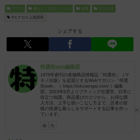
アプリ
暮らし・生活・ペット
知識
ビジネス
#エクセル上達講座
シェアする
特選街web編集部
1979年創刊の老舗商品情報誌「特選街」（マ
キノ出版）を起源とするWebマガジン「特選
街web」（ https://tokusengai.com/ ）編集
部。2023年6月よりブティック社運営。日常に
役立つ知識、商品選びのコツから、お得な購
入方法、上手な使いこなし方まで、読者の皆
様の快適な暮らしをサポートする記事を作っ
ています。