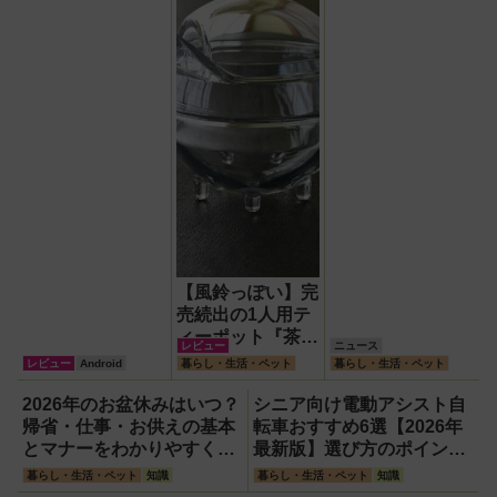
て8万円台！
【風鈴っぽい】完
売続出の1人用テ
ィーポット『茶鈴
レビュー
ニュース
（ティーリン）』
レビュー
Android
暮らし・生活・ペット
暮らし・生活・ペット
を使ってみた！川
越の風鈴から着想
2026年のお盆休みはいつ？
シニア向け電動アシスト自
を得たかわいい見
帰省・仕事・お供えの基本
転車おすすめ6選【2026年
た目のリアルな使
とマナーをわかりやすく解
最新版】選び方のポイント
い勝手を徹底解説
説
は「またぎやすさ」「軽
暮らし・生活・ペット
知識
暮らし・生活・ペット
知識
さ」「足つきの良さ」