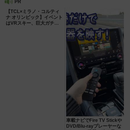
PR
【TCL×ミラノ・コルティ
ナ オリンピック】イベント
はVRスキー、巨大ガチャ
などのイマーシブ体験が目
白押し！【PR】
車載ナビでFire TV Stickや
DVD/Blu-rayプレーヤーな