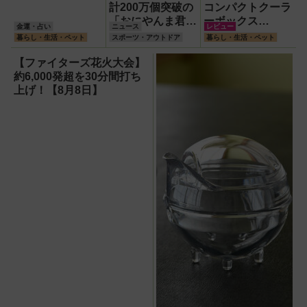
計200万個突破の
コンパクトクーラ
「おにやんま君
ーボックス
金運・占い
ニュース
レビュー
®」に進化版『ス
HUGEL「エアロ
暮らし・生活・ペット
スポーツ・アウトドア
暮らし・生活・ペット
ーパーおにやんま
ゲルソフトクーラ
君®』が登場！効
ー4L」【アイリ
【ファイターズ花火大会】
果や違い、ペッ
スオーヤマ】！宇
約6,000発超を30分間打ち
ト・子供への安心
宙服の技術で保冷
上げ！【8月8日】
理由を徹底解説
力も異次元だった