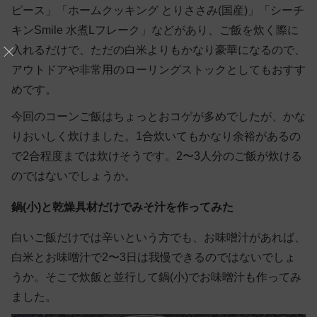
ピース」「ホームクッキング とりささみ(国産)」「シーチ
キンSmile 水煮Lフレーク」などがあり、ご飯を炊く際に
入れるだけで、ただの白米よりもかなり豪華になるので、
アウトドアや非常用のローリングストックとしてもおすす
めです。
今回のコーンご飯はちょっとおコゲが多めでしたが、かな
りおいしく炊けました。1合炊いてもかなり余裕があるの
で2合程度までは炊けそうです。2〜3人分のご飯が炊ける
のではないでしょうか。
鍋(小)と乾燥具材だけでみそ汁を作ってみた
白いご飯だけでは辛いという方でも、お味噌汁があれば、
白米とお味噌汁で2〜3日は我慢できるのではないでしょ
うか。そこで炊飯と並行して鍋(小)でお味噌汁も作ってみ
ました。