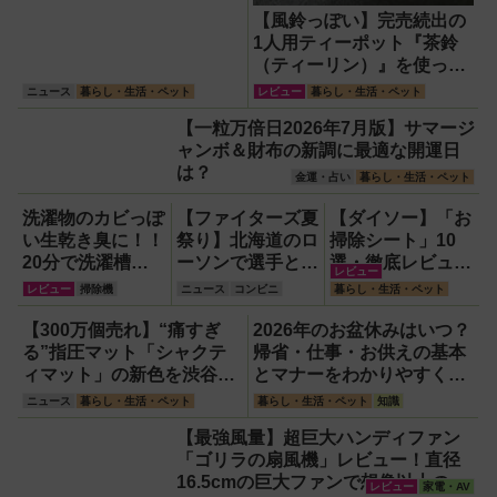
【風鈴っぽい】完売続出の
1人用ティーポット『茶鈴
（ティーリン）』を使って
みた！川越の風鈴から着想
ニュース
暮らし・生活・ペット
レビュー
暮らし・生活・ペット
を得たかわいい見た目のリ
【一粒万倍日2026年7月版】サマージ
アルな使い勝手を徹底解説
ャンボ＆財布の新調に最適な開運日
は？
金運・占い
暮らし・生活・ペット
洗濯物のカビっぽ
【ファイターズ夏
【ダイソー】「お
い生乾き臭に！！
祭り】北海道のロ
掃除シート」10
20分で洗濯槽大
ーソンで選手とコ
選・徹底レビュ
レビュー
洗浄できるカビト
ラボ商品発売！
ー！【成分比較表
レビュー
掃除機
ニュース
コンビニ
暮らし・生活・ペット
ルネードNeo縦型
「伊藤投手の海鮮
付き】
用をガチ検証して
チゲラーメン」や
【300万個売れ】“痛すぎ
2026年のお盆休みはいつ？
分かった消臭効果
「ブルーサイダ
る”指圧マット「シャクテ
帰省・仕事・お供えの基本
ー」ほか
ィマット」の新色を渋谷で
とマナーをわかりやすく解
体験できるイベント開催！
説
ニュース
暮らし・生活・ペット
暮らし・生活・ペット
知識
【最強風量】超巨大ハンディファン
「ゴリラの扇風機」レビュー！直径
16.5cmの巨大ファンで想像以上の涼
レビュー
家電・AV