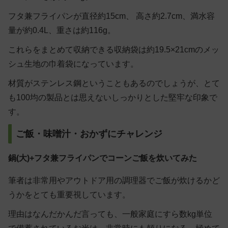
フタ兼フライパンが直径約15cm、 高さ約2.7cm、満水容
量が約0.4L、重さは約116g。
これらをまとめて収納できる収納袋は約19.5×21cmのメッ
シュ生地の巾着袋になっています。
材質がステンレス鋼ということもあるのでしょうが、とて
も100均の製品とは思えないしっかりとした堅牢な印象で
す。
ご飯・味噌汁・おかずにチャレンジ
鍋(大)+フタ兼フライパンでコーンご飯を炊いてみた
筆者は非常用やアウトドア用の調理器でご飯が炊けるかど
うかをとても重要視しています。
理由はなんだかんだ言っても、一般家庭にすら数kg単位