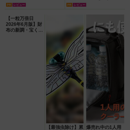
『U2KIT』がドライブを変
ルート。USB接続だけで
PR
レビュー
PR
レビュー
える【PR】
Apple CarPlayもワイヤレ
ス化できる新機軸アダプタ
【一粒万倍日
ーを徹底解説【データシス
2026年6月版】財
テム『USBKIT』】
布の新調・宝くじ
購入に最適な開運
日は？
【最強虫除け】累
爆売れ中の1人用