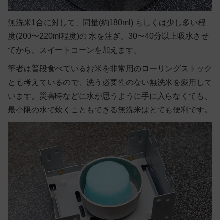
無洗米1合に対して、同量(約180ml) もしくは少し多い程
度(200〜220ml程度)の 水を注ぎ、30〜40分以上吸水させ
てから、スイートコーンを加えます。
筆者は普段食べているお米を非常用のローリングストック
とも考えているので、洗う必要性のない無洗米を愛用して
います。災害時などに水が思うように手に入らなくても、
最小限の水で炊くこともできる無洗米はとても便利です。