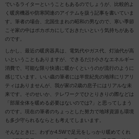
でいるライターということもあるのでしょうが、比較的よ
く暖房機器や防寒関連のアイテムを扱う記事を書いていま
す。筆者の場合、北国生まれの昭和の男なので、寒い季節
こそ家の中はポカポカにしておきたいという気持ちがある
のです。
しかし、最近の暖房器具は、電気代やガス代、灯油代が高
いということもありますが、できるだけ小さなエネルギー
消費で、可能な限り快適に暖かくというのが流行のように
感じています。いい歳の筆者には半世紀先の地球にリアリ
ティはありませんが、我が家の2歳の息子にはリアルな未
来です。そのせいか、テレワークでひとりきりの際などは
「部屋全体を暖める必要はないのでは?」と思ってしまう
のです。現在の筆者のちょっとした努力で地球資源も環境
も多少守られるならとも考えてしまいます。
そんなときに、わずか4.5Wで足元をしっかり暖めてくれ