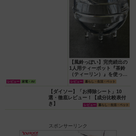
【風鈴っぽい】完売続出の
1人用ティーポット『茶鈴
（ティーリン）』を使って
みた！川越の風鈴から着想
レビュー
家電・AV
レビュー
暮らし・生活・ペット
を得たかわいい見た目のリ
【ダイソー】「お掃除シート」10
アルな使い勝手を徹底解説
選・徹底レビュー！【成分比較表付
き】
レビュー
暮らし・生活・ペット
スポンサーリンク