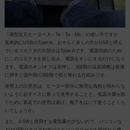
「薄型足元ヒーター A・Ta・Ta・Me」の使い方ですが、
基本的にUSBのType-A、おそらく多くの方がUSBと呼ん
でいるコネクタの大部分はType-Aです、電源供給のため
にこのコネクタを差し込み、電源をオンにするだけになり
ます。電源のオン/オフは長押し、3段階の温度調整は普通
に押すと強中弱の3段階で切り替わる仕組みです。
使用上の注意点は、ヒーター部分に無理な負担が掛からな
いように必ずイスに座って使用することと、低温火傷を防
ぐために素足での使用は避け、靴下をはいて使うことくら
いでしょうか。
また、4.5Wと使用する電気量の少ないので、パソコンな
どのUSBコネクタやモバイルバッテリーでも抵抗なく使