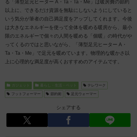
る「薄型足元ヒーター A・Ta・Ta・Me」は暖房費の節約
以上に、できるだけ資源を無駄にしないようにしていると
いう気分が筆者の自己満足度をアップしてくれます。今後
は大きなエネルギーを使って全体を暖める暖房から、最小
限のエネルギーで個々の人間を暖める「個暖」の時代がや
ってくるのではと思いながら、「薄型足元ヒーター A・
Ta・Ta・Me」で足元を暖めています。物理的な暖かさ以
上に心理的な満足度が高くおすすめのアイテムです。
ガジェット
暮らし・生活・ペット
テレワーク
フットフォーマー
節約術
足元ウォーマー
シェアする