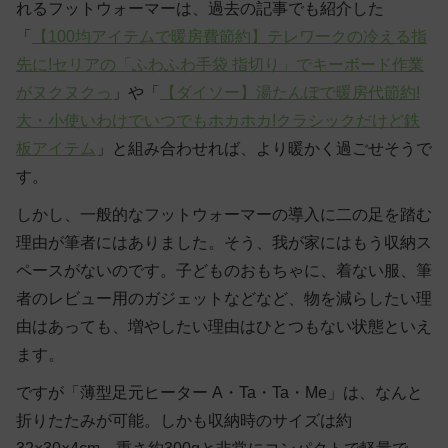
れるフットウォーマーは、過去の記事でも紹介した
「
【100均アイテムで暖房費節約】テレワークの冷える指
先に!セリアの「ふわふわ手袋 指切り」でキーボード作業
がヌクヌクっ
」や「
【ダイソー】湯たんぽで暖房代節約!
大・小使いわけでいつでもホカホカ!クラシックだけど鉄
板アイテム
」と組み合わせれば、より暖かく過ごせそうで
す。
しかし、一般的なフットウォーマーの導入に二の足を踏む
理由が筆者にはありました。そう、我が家にはもう収納ス
ペースがないのです。子どものおもちゃに、着ない服、筆
者のレビュー用のガジェットなどなど、物を減らしたい理
由はあっても、増やしたい理由はひとつもない状態といえ
ます。
ですが「薄型足元ヒーター A・Ta・Ta・Me」は、なんと
折りたたみが可能。しかも収納時のサイズは約