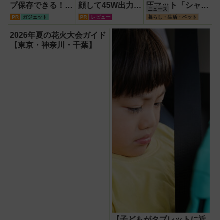
プ保存できる！プ
顔して45W出力＆
圧マット「シャク
ニュース
ロスペックのハイ
4台同時充電の本
ティマット」の新
PR
ガジェット
PR
レビュー
暮らし・生活・ペット
ビジョンレコーダ
格派『RORRY
色を渋谷で体験で
ー『HVE705-
CharmGo オール
きるイベント開
2026年夏の花火大会ガイド
PRO』
インミニ』でスマ
催！
【東京・神奈川・千葉】
ホもモバイルファ
ンもノートPCも
安心
【子どもがタブレットに近