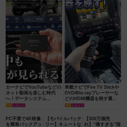
カーナビでYouTubeなどの
車載ナビでFire TV Stickや
ネット動画を楽しむ時代
DVD/Blu-rayプレーヤーな
へ！データシステム
どのHDMI機器を映す最短
『U2KIT』がドライブを変
ルート。USB接続だけで
PR
レビュー
PR
レビュー
える【PR】
Apple CarPlayもワイヤレ
ス化できる新機軸アダプタ
PC不要で4K映像
【モバイルバッテ
【300万個売
ーを徹底解説【データシス
を簡単バックアッ
リー】キュートな
れ】“痛すぎる”指
テム『USBKIT』】