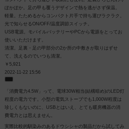
ぽかぽか。足の甲も覆うデザインで熱を逃がさず保温。
軽量。たためるからコンパクト片手で持ち運びラクラク。
光で知らせるON/OFF/温度調節スイッチ。
USB電源。モバイルバッテリーやPCから電源をとってお
使いいただけます。
清潔。足裏・足の甲部分の2か所の中敷きが取りはずせ
て、洗えるのでいつも清潔。
￥5,921
2022-11-22 15:56
「消費電力4.5W」って、電球30W相当(結構暗め)のLED灯
程度の電力です。小型の電気ストーブでも1,000W程度は
珍しくもないのに、USBとはいえ、とても暖房機器の消
費電力とは思えません。
実際比較的馴染みのあるドウシシャの製品だから試してみ