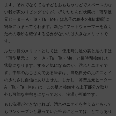
ます。それでなくても子どもおもちゃなどでスペースのな
い我が家のリビングですが、折りたたんだ状態の「薄型足
元ヒーター A・Ta・Ta・Me」は息子の絵本の棚の隙間に
簡単に収まってくれます。新たにフットウォーマーを置く
ための場所を確保する必要がないのは大きなメリットで
す。
ふたつ目のメリットとしては、使用時に足の裏と足の甲は
「薄型足元ヒーター A・Ta・Ta・Me」と長時間接触した
状態になります。すると気になるのが、汚れとニオイで
す。中年のおじさんである筆者は、当然自分の足のニオイ
の少なさに自信はありません。しかし「薄型足元ヒーター
A・Ta・Ta・Me」は、この足と接触する上下部分が取り
外し可能な中敷きになっており、洗濯が可能です。
もし洗濯ができなければ、汚れやニオイを考えるともって
もワンシーズンと思っていた筆者にとっては、とてもあり