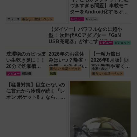
づきすぎる問題】車載モニ
ターをAndroid化するオッ
トキャスト「OTTOAIBOX
ニュース
暮らし・生活・ペット
レビュー
Android
P3 Pro」を試してみた結果
【ダイソー】パワフルなのに超小
型！ 次世代ACアダプター『GaN
USB充電器』がすごすぎる！
レビュー
ガジェット
洗濯物のカビっぽ
2026年のお盆休
【一粒万倍日
い生乾き臭に！！
みはいつ？帰省・
2026年8月版】財
20分で洗濯槽大
仕事・お供えの基
布の新調や宝くじ
暮らし・生活・ペット
金運・占い
洗浄できるカビト
本とマナーをわか
の日記念・レイン
レビュー
掃除機
知識
暮らし・生活・ペット
ルネードNeo縦型
りやすく解説
ボーくじ・新涼の
用をガチ検証して
100円くじ購入に
【猛暑対策】目立たないの
分かった消臭効果
最適な開運日は？
に首元から冷感が続く『レ
オン ポケット6 』なら、満
員電車でも涼しい顔！