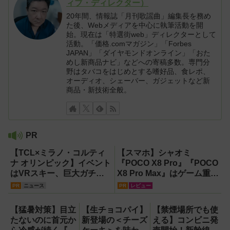
ィブ・ディレクター）
20年間、情報誌「月刊歌謡曲」編集長を務め
た後、Webメディアを中心に執筆活動を開
始。現在は「特選街web」ディレクターとして
活動。「価格.comマガジン」「Forbes
JAPAN」「ダイヤモンドオンライン」「おた
めし新商品ナビ」などへの寄稿多数。専門分
野はタバコをはじめとする嗜好品、食レポ、
オーディオ、シェーバー、ガジェットなど新
商品・新技術全般。
PR
【TCL×ミラノ・コルティ
【スマホ】シャオミ
ナ オリンピック】イベント
『POCO X8 Pro』『POCO
はVRスキー、巨大ガチャ
X8 Pro Max』はゲーム重視
などのイマーシブ体験が目
ならコスパ最強クラス！
PR
ニュース
PR
レビュー
白押し！【PR】
【試用レポート】
【猛暑対策】目立
【生チョコパイ】
【禁煙場所でも使
たないのに首元か
新登場の＜チーズ
える】コンビニ発