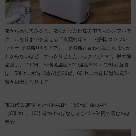
箱から出してみると、散らかった部屋の中でもシンプルで
クールな佇まいを見せる
『衣類乾燥モード搭載 コンプレ
ッサー 除湿機10Lタイプ』。除湿機と言われなければ何か
わからないほど、すっきりとしたルックスがいい。
最大除
湿量は、12L/日（※環境温度30℃/湿度80％）で対応面積
は、50Hz…木造10畳/鉄筋20畳、60Hz…木造12畳/鉄筋24
畳が目安となります。
電気代は1時間あたり約4.1円（
50Hz
）/約5.4円
（
60Hz
）。10時間つけっぱなしでも41〜54円で済むのは
安心。