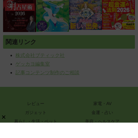
関連リンク
株式会社ブティック社
ゲッカヨ編集室
記事コンテンツ制作のご相談
レビュー
家電・AV
ガジェット
金運・占い
暮らし・生活・ペット
美容・ヘルスケア
知識
ハンドメイド・DIY