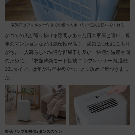
吸気口はフィルター付きで内部へのホコリの侵入を防いでくれる
かつての風が通り抜ける隙間があった日本家屋と違い、近
年のマンションなどは気密性が高く、湿気はつねにこもり
がち。一人暮らしの快適な部屋干し及び、快適な湿度空間
のために、『衣類乾燥モード搭載 コンプレッサー 除湿機
10Lタイプ』は年がら年中役立つことに改めて気づきまし
た。
製品サンプル提供●タンスのゲン