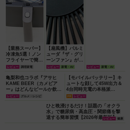
【業務スーパー】
【扇風機】バルミ
冷凍魚5選！ノン
ューダ『ザ・グリ
フライヤーで簡単
ーンファン』が再
手軽に焼き魚を楽
現する自然の風が
レビュー
調理家電
レビュー
家電・AV
レビュー
家電・AV
しんでみた
徹底している！
亀梨和也コラボ『アサヒ
【モバイルバッテリー】キ
KAME BEER（カメビア
ュートな顔して45W出力＆
ー』はどんなビールか飲ん
4台同時充電の本格派
で確認！
『RORRY CharmGo オー
レビュー
グルメ・レシピ
PR
レビュー
ルインミニ』でスマホもモ
ひと晩浸けるだけ！話題の「オクラ
バイルファンもノートPCも
水」で糖尿病・高血圧・関節痛を撃
安心
退する簡単習慣【2026年最新版】
レビュー
健康