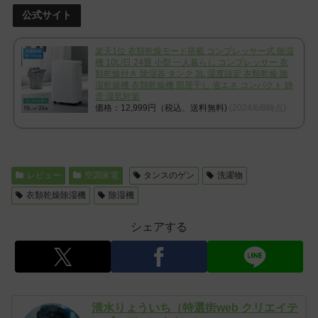
公式サイト
楽天1位 衣類乾燥モード搭載 コンプレッサー式 除湿
機 10L/日 24畳 小型 一人暮らし コンプレッサー 衣
類乾燥付き 除湿器 タンク 3L 湿度設定 衣類乾燥 除
湿乾燥機 衣類乾燥機 部屋干し 省エネ コンパクト 静
音 湿気対策
価格：12,999円（税込、送料無料)
(2024/6/8時点)
レビュー
空調家電
タンスのゲン
洗濯物
衣類乾燥除湿機
除湿機
シェアする
清水りょういち（特選街web クリエイテ