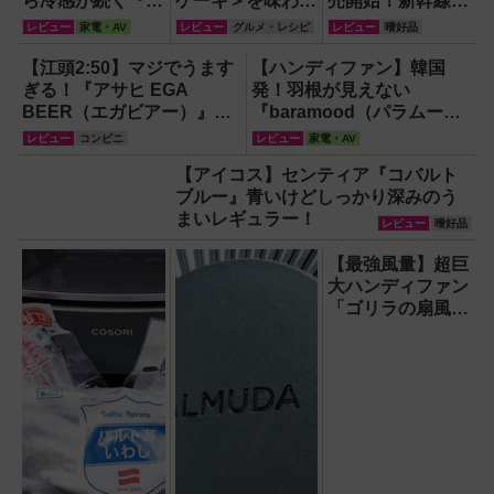
ら冷感が続く『レ
ケーキ＞を味わっ
売開始！新幹線、
オン ポケット6 』
た｜マスカルポー
飛行機、仕事中も
レビュー
家電・AV
レビュー
グルメ・レシピ
レビュー
嗜好品
なら、満員電車で
ネ×ホワイトチョ
密かに一服できる
も涼しい顔！
コ×クリームチー
『ノルディックス
【江頭2:50】マジでうます
【ハンディファン】韓国
ズの濃厚スイー
ピリット』とは？
ぎる！『アサヒ EGA
発！羽根が見えない
ツ！
【オーラルたば
BEER（エガビアー）』が
『baramood（パラムー
こ】
待望の再登場！
ド）』4種使い比べ
レビュー
コンビニ
レビュー
家電・AV
【アイコス】センティア『コバルト
ブルー』青いけどしっかり深みのう
まいレギュラー！
レビュー
嗜好品
【最強風量】超巨
大ハンディファン
「ゴリラの扇風
機」レビュー！直
径16.5cmの巨大
ファンで想像以上
の涼しさを体感