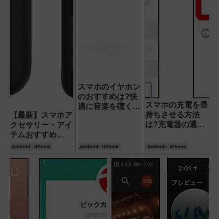
スマホのイヤホン
のおすすめは?快
スマホの充電を長
適に音楽を聴くな
持ちさせる方法
【最新】スマホア
らどれがいい?
は?充電器の選び
クセサリー・アイ
方は?
テムおすすめ
BEST8はコレ
Android
iPhone
Android
iPhone
Android
iPhone