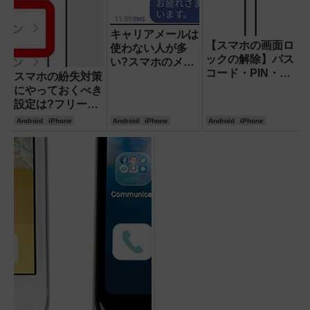
キャリアメールは
【スマホの画面ロ
使わない人が多
ックの解除】パス
い?スマホのメー
コード・PIN・顔
ルはEメールと
スマホの紛失対策
認証…いろいろあ
SNSが主流
にやっておくべき
るけどおすすめ
設定は?フリー
は?
Wi-Fiのセキュリ
Android
iPhone
Android
iPhone
Android
iPhone
ティにはVPNア
プリがおすすめ