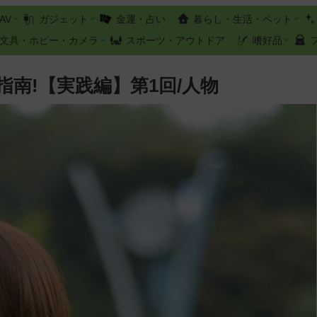
AV
ガジェット
金運・占い
暮らし・生活・ペット
文具・ホビー・カメラ
スポーツ・アウトドア
嗜好品
南!【実践編】第1回/人物