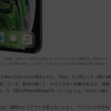
スプレイ」を採用。上部のノッチ(切り欠き)部には、カメラやセンサーを搭載する。SPEC●サイ
c●ディスプレイ/6.5型(2688ドット×1242ドット)●アウトカメラ/1200万画素×2(広角と望遠)●イン
one XS Max の2モデルが発売された。XSは、Xと同じく5・8型の画
を搭載している。数値を聞くと、かなり大きい印象があるが、狭額
・5型のiPhone8Pulas(78・1ミリ)よりも、わずかに細く
これは、画面のレイアウトを変えることなく、アイコンや文字を