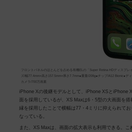
フロントパネルのほとんどを占める有機ELの「Super Retina HDディ
ズ/幅77.4mm×高さ157.5mm×厚さ7.7mm●重量/208g●チップ/A12 Bioni
カメラ/700万画素
iPhone Xの後継モデルとして、iPhone XSとiPh
面を採用しているが、XS Maxは6・5型の大画面
縁を採用したことで横幅は77・4ミリに抑えられており、5
なっている。
また、XS Maxは、画面の拡大表示も利用できる。