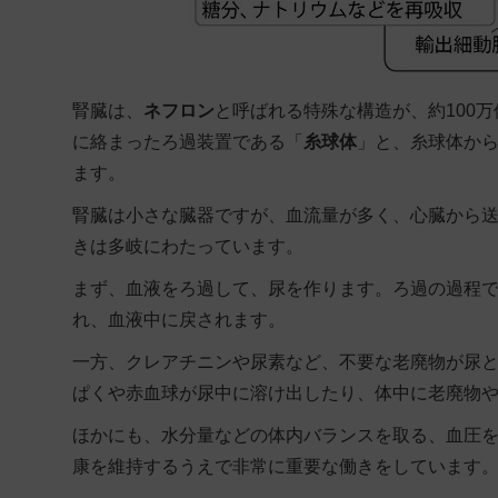
腎臓は、
ネフロン
と呼ばれる特殊な構造が、約100
に絡まったろ過装置である「
糸球体
」と、糸球体か
ます。
腎臓は小さな臓器ですが、血流量が多く、心臓から送
きは多岐にわたっています。
まず、血液をろ過して、尿を作ります。ろ過の過程
れ、血液中に戻されます。
一方、クレアチニンや尿素など、不要な老廃物が尿
ぱくや赤血球が尿中に溶け出したり、体中に老廃物
ほかにも、水分量などの体内バランスを取る、血圧
康を維持するうえで非常に重要な働きをしています