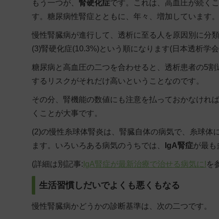
もう一つが、
腎硬化症
です。これは、
高血圧
が続く
す。糖尿病性腎症とともに、年々、増加しています
慢性腎臓病が進行して、透析に至る人を原因別に分類すると、
(3)腎硬化症(10.3%)という順になります(日本透析学会
糖尿病と高血圧の二つを合わせると、透析患者の5割
するリスクがそれだけ高いということなのです。
その分、腎機能の数値にも注意を払っておかなけれ
くことが大事です。
(2)の慢性糸球体腎炎は、腎臓自体の病気で、糸球
ます。いろいろある病気のうちでは、
IgA腎症
が最も
(詳細は別記事:
IgA腎症が最新治療で治せる病気に!
を
生活習慣しだいでよくも悪くもなる
慢性腎臓病かどうかの診断基準は、次の二つです。