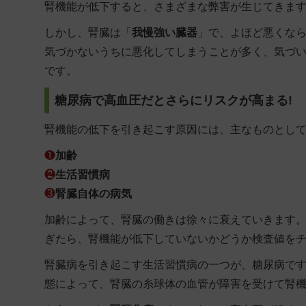
腎機能が低下すると、さまざまな弊害が生じてきま
しかし、腎臓は「
我慢強い臓器
」で、よほど悪くな
気づかないうちに悪化してしまうことが多く、気づ
です。
糖尿病で高血圧だとさらにリスクが高まる!
腎機能の低下を引き起こす原因には、主なものとし
❶
加齢
❷
生活習慣病
❸
腎臓自体の病気
加齢によって、腎臓の働きは徐々に衰えていきます。
ぎたら、腎機能が低下していないかどうか検査値を
腎臓病を引き起こす生活習慣病の一つが、
糖尿病
で
態によって、腎臓の糸球体の血管が障害を受けて腎