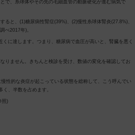
ことで、糸球体やその先の毛細血管の動脈硬化が進む病気で
。
(1)糖尿病性腎症(39%)、(2)慢性糸球体腎炎(27.8%)、
調べ2017年)。
近くに達します。つまり、糖尿病で血圧が高いと、腎臓を悪く
ばなりません。きちんと検診を受け、数値の変化を確認してお
体に慢性的な炎症が起こっている状態を総称して、こう呼んでい
多く、半数を占めます。
参照)