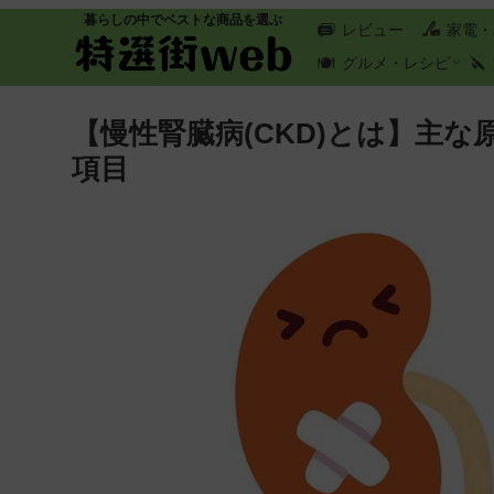
暮らしの中でベストな商品を選ぶ
レビュー
家電・
グルメ・レシピ
【慢性腎臓病(CKD)とは】主
項目