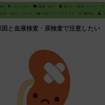
AV
ガジェット
金運・占い
暮らし・生活・ペット
文具・ホビー・カメラ
スポーツ・アウトドア
嗜好品
な原因と血液検査・尿検査で注意したい