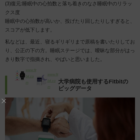
(3)復元:睡眠中の心拍数と落ち着きのなさ睡眠中のリラッ
クス度
睡眠中の心拍数が高いか、投げたり回したりしすぎると、
スコアが低下します。
私などは、最近、寝るギリギリまで原稿を書いたりしてお
り、公正の下の方。睡眠ステージでは、曖昧な部分がはっ
きり数字で指摘され、やばいと思いました。
www.fit
www.fit
bit.co
大学病院も使用するFitbitの
bit.co
m
m
ビッグデータ