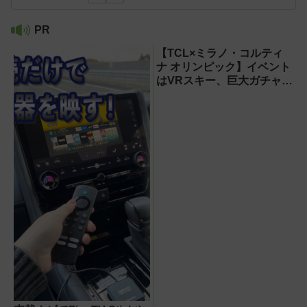
PR
【TCL×ミラノ・コルティ
ナ オリンピック】イベント
はVRスキー、巨大ガチャな
どのイマーシブ体験が目白
押し！【PR】