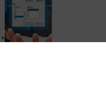
【2026年最新】Wordで51
以上の丸囲み数字を使いた
いなら「囲い文字」で作る
【Windows】
Windows
ガジェット
レビュー
家電・AV
『たっぷり果実とビタミングミ』フ
ルーティーでおいしいのに1日分のビ
タミンもとれるって!?【食べてみ
レビュー
コンビニ
た】
スポンサーリンク