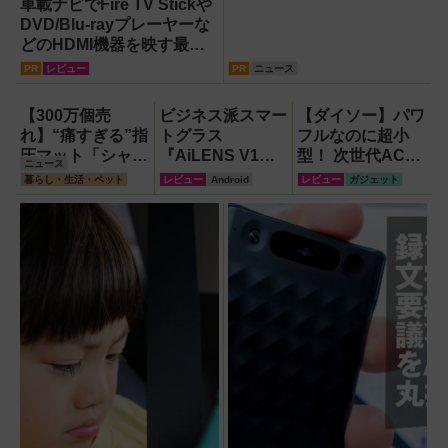
車載ナビでFire TV Stickや
DVD/Blu-rayプレーヤーな
どのHDMI機器を映す最短
ルート。USB接続だけで
PR
レビュー
PR
ニュース
Apple CarPlayもワイヤレ
ス化できる新機軸アダプタ
【300万個売
ビジネス派スマー
【ダイソー】パワ
ーを徹底解説【データシス
れ】“痛すぎる”指
トグラス
フルなのに超小
テム『USBKIT』】
圧マット「シャク
『AiLENS V1』
型！ 次世代ACア
ニュース
ティマット」の新
を体験:プレゼ
ダプター『GaN
暮らし・生活・ペット
レビュー
Android
レビュー
ガジェット
色を渋谷で体験で
ン、会議、リアル
USB充電器』が
きるイベント開
タイム翻訳に使え
すごすぎる！
催！
て8万円台！