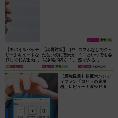
レビュー
家電・AV
【モバイルバッテ
【猛暑対策】目立
スマホなしでジェ
リー】キュートな
たないのに首元か
ミニといつでも会
顔して45W出力＆
ら冷感が続く『レ
話できる
4台同時充電の本
オン ポケット6 』
『Google Home
PR
レビュー
レビュー
家電・AV
レビュー
スピーカー
格派『RORRY
なら、満員電車で
スピーカー』で未
CharmGo オール
も涼しい顔！
来がわが家にやっ
【最強風量】超巨大ハンデ
インミニ』でスマ
てきた！【なぜな
ィファン「ゴリラの扇風
ホもモバイルファ
ぜ期対策にも】
機」レビュー！直径16.5cm
ンもノートPCも
の巨大ファンで想像以上の
安心
涼しさを体感