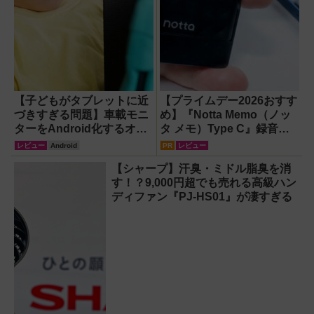
【子どもがタブレットに近
【プライムデー2026おすす
づきすぎる問題】車載モニ
め】『Notta Memo（ノッ
ターをAndroid化するオッ
タ メモ）Type C』録音か
トキャスト「OTTOAIBOX
らAI自動文字起こし・翻
レビュー
Android
PR
レビュー
P3 Pro」を試してみた結果
訳・要約までこなすAIボイ
【シャープ】汗臭・ミドル脂臭を消
スレコーダー！【議事録作
す！？9,000円超でも売れる高級ハン
成】
ディファン『PJ-HS01』が凄すぎる