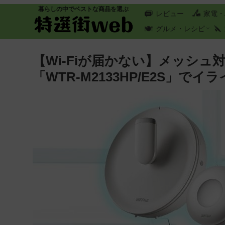
暮らしの中でベストな商品を選ぶ
レビュー
家電・
グルメ・レシピ
【Wi-Fiが届かない】メッシ
「WTR-M2133HP/E2S」でイ