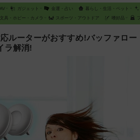
AV
ガジェット
金運・占い
暮らし・生活・ペット
文具・ホビー・カメラ
スポーツ・アウトドア
嗜好品
ュ対応ルーターがおすすめ!バッファロー
ライラ解消!