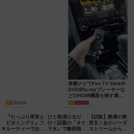
車載ナビでFire TV Stickや
DVD/Blu-rayプレーヤーな
どのHDMI機器を映す最短
ルート。USB接続だけで
PR
ニュース
PR
レビュー
Apple CarPlayもワイヤレ
ス化できる新機軸アダプタ
『たっぷり果実と
ひと晩浸けるだ
【試飲】酷暑の救
ーを徹底解説【データシス
ビタミングミ』フ
け！話題の「オク
世主！あのソーダ
テム『USBKIT』】
ルーティーでおい
ラ水」で糖尿病・
ストリームから