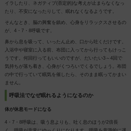
イラしたり、ネガティブ(否定的)な考えが止まらなくなっ
たり、不安になったりして、眠れなくなるようです。
そんなとき、
脳の興奮を鎮め、心身をリラックスさせる
の
が、4・7・8呼吸です。
鼻から息を吸って、いったん止め、口から吐くだけです。
入浴中や寝室に入る前、布団に入ってから行ってもけっこ
うです。何回行ってもいいのですが、だいたい3～4回で
気持ちが落ち着き、心身がくつろいでくるでしょう。布団
の中で行っていて眠気を催したら、そのまま眠ってかまい
ません。
呼吸法でなぜ眠れるようになるのか
体が休息モードになる
4・7・8呼吸は、吸う息よりも、吐く息のほうが2倍長
く、呼吸が非常にゆっくりになります。呼吸を意識的に遅