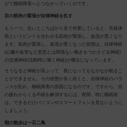
がて睡眠障害へとつながっていくのです。
目の筋肉の緊張が自律神経を乱す
もう一つ、近いところばかり見て作業していると、毛様体
筋というピントを合わせる筋肉が緊張し、血流が悪くなり
ます。筋肉が緊張し、血流が悪くなった状態は、自律神経
(心臓や血管など意思とは関係ない働きをつかさどる神経)
の交感神経(活動時に働く神経)が優位になっています。
そうなると神経が高ぶって、夜になってもなかなか眠るこ
とができません。その状態が長く続くと、自律神経のバラ
ンスが乱れ、睡眠障害の原因になるのです。ですから、目
の疲れからくる不眠を解消するには、夜間、特に
睡眠前
は、できるだけパソコンやスマートフォンを見ない
ように
しましょう。
朝の散歩は一石二鳥