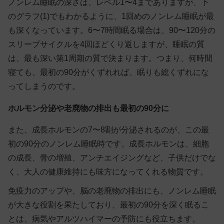
ノンレム睡眠の深さは、レベル1〜4までありますが、下
のグラフ(1)でもわかるように、1回めのノンレム睡眠が最
も深くなっています。6〜7時間眠る場合は、90〜120分の
スリープサイクルを4回ほどくり返しますが、
睡眠の質
は、最も深い第1周期の質で決まります
。つまり、何時間
寝ても、最初の90分がくずれれば、眠りも総くずれにな
ってしまうのです。
ホルモン分泌や老廃物の排出も最初の90分に
また、成長ホルモンの7〜8割が分泌されるのが、この最
初の90分のノンレム睡眠時です。成長ホルモンは、細胞
の成長、骨の増殖、アンチエイジングなど、子供だけでな
く、大人の健康維持にも味方になってくれる物質です。
免疫力のアップや、脳の老廃物の排出にも、ノンレム睡眠
が大きな役割を果たしており、最初の90分を深く眠るこ
とは、病気やアルツハイマーの予防にも役立ちます。