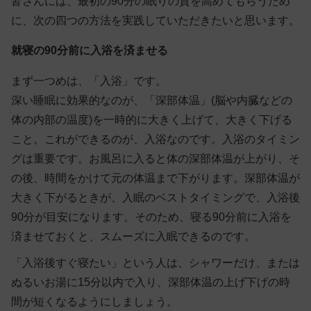
皆さんには、最初の90分の眠りの質を高めてもらうため
に、次の四つの方法を実践していただきたいと思います。
就寝の90分前に入浴を済ませる
まず一つめは、「入浴」です。
深い睡眠に効果的なのが、「深部体温」(脳や内臓などの
体の内部の温度)を一時的に大きく上げて、大きく下げる
こと。これができるのが、入浴なのです。入浴のタイミン
グは重要です。お風呂に入ると体の深部体温が上がり、そ
の後、時間をかけて元の体温まで下がります。
深部体温が
大きく下がるときが、入眠のベストタイミングで、入浴後
90分が目安
になります。そのため、寝る90分前に入浴を
済ませておくと、スムーズに入眠できるのです。
「入浴後すぐ寝たい」という人は、シャワーだけ、または
ぬるいお湯に15分以内で入り、深部体温の上げ下げの時
間が短くなるようにしましょう。