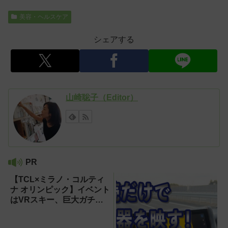
美容・ヘルスケア
シェアする
山崎聡子（Editor）
PR
【TCL×ミラノ・コルティ
ナ オリンピック】イベント
はVRスキー、巨大ガチャ
などのイマーシブ体験が目
白押し！【PR】