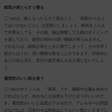
眠気が来たらすぐ寝る
二つめは、眠くなったらすぐ寝ること。「宿題(やらなく
てはいけないこと)」は翌朝にしましょう。眠気をこらえ
て作業をしても、その後、脳は興奮して入眠のタイミング
を逃しており、最初の90分の深い睡眠が得られません。
それならば、眠気が来たときに寝てしまって、その分早く
起きたほうが、深い睡眠を取ることができます。目覚めた
あとの頭も冴え、翌日の疲労感もさほど感じないでしょ
う。
通気性のいい枕を使う
三つめのポイントは、「寝具」です。睡眠中は脳を休めな
ければならず、休めるには温度を下げたほうがいいので
す。通気性がいいと温度が下がるので、アレルギーの問題
がなければ、
日本のそば殻枕はとてもいい枕
といえるでし