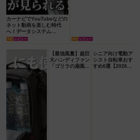
カーナビでYouTubeなどの
ネット動画を楽しむ時代
へ！データシステム
『U2KIT』がドライブを変
PR
レビュー
PR
レビュー
える【PR】
【最強風量】超巨
シニア向け電動ア
大ハンディファン
シスト自転車おす
「ゴリラの扇風
すめ6選【2026年
機」レビュー！直
最新版】選び方の
径16.5cmの巨大
ポイントは「また
ファンで想像以上
ぎやすさ」「軽
の涼しさを体感
さ」「足つきの良
さ」