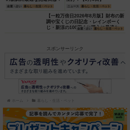
金運・占い
暮らし・生活・ペット
ニュース
暮らし・生活・ペット
【一粒万倍日2026年8月版】財布の新
調や宝くじの日記念・レインボーく
じ・新涼の100円くじ購入に最適な開
金運・占い
暮らし・生活・ペット
運日は？
スポンサーリンク
ホーム
暮らし・生活・ペット