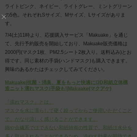
ライトピンク、ネイビー、ライトグレー、ミントグリーン
の5色。それぞれSサイズ、Mサイズ、Lサイズがありま
す。
7/4(土)11時より、応援購入サービス「Makuake」を通じ
て、先行予約販売を開始しており、Makuake販売価格は
2000円(マスク1枚、PM2.5シート2枚入り。送料込み)とお
得です。同じ素材の手袋(ハンドマスク)も購入できます。
興味のあるかたはチェックしてみてください。
Makuake|抗菌・消臭、夏をもっと快適に!3D和紙立体構
造ニット濡れマスク!手袋も!|Makuake(マクアケ)
『濡れマスク』とは、
マスクを水に濡らして硬く絞ってからご使用いただくこと
で、かなり涼しく感じることができます。
綿や合繊系ではできない和紙特有の性質で、和紙は水分を
多く取り入れることができるため、冷やす効果が期待でき