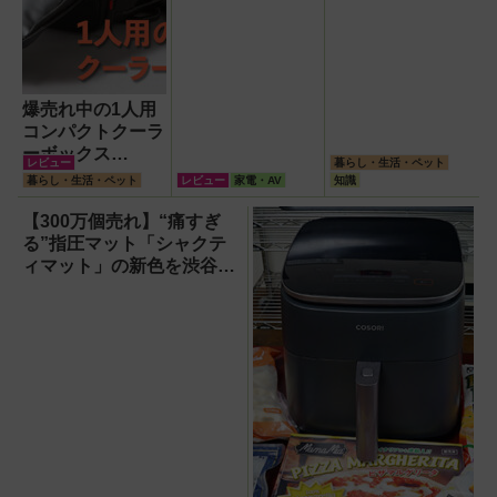
爆売れ中の1人用
コンパクトクーラ
ーボックス
レビュー
暮らし・生活・ペット
HUGEL「エアロ
暮らし・生活・ペット
レビュー
家電・AV
知識
ゲルソフトクーラ
ー4L」【アイリ
【300万個売れ】“痛すぎ
スオーヤマ】！宇
る”指圧マット「シャクテ
宙服の技術で保冷
ィマット」の新色を渋谷で
力も異次元だった
体験できるイベント開催！