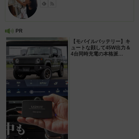
PR
【モバイルバッテリー】キ
ュートな顔して45W出力＆
4台同時充電の本格派
『RORRY CharmGo オー
ルインミニ』でスマホもモ
バイルファンもノートPCも
安心