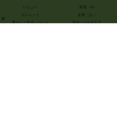
レビュー
家電・AV
ガジェット
金運・占い
暮らし・生活・ペット
美容・ヘルスケア
知識
ハンドメイド・DIY
グルメ・レシピ
文具・ホビー・カメラ
スポーツ・アウトドア
嗜好品
ファッション
PR
特選街webについて
ライター一覧
プライバシーポリシー
お問い合わせ
記事コンテンツ制作のご相談
運営会社情報
© 2017-2026 Boutique-sha, Inc. All rights reserved..