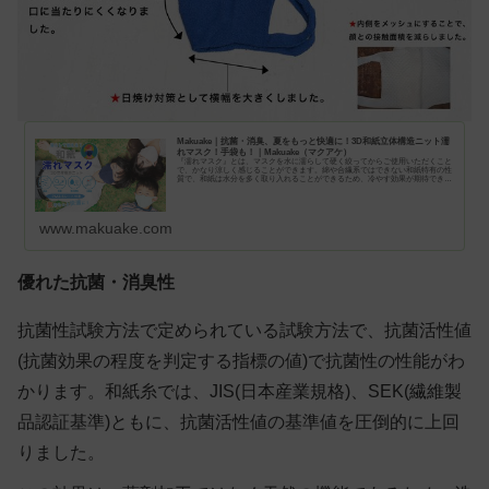
Makuake｜抗菌・消臭、夏をもっと快適に！3D和紙立体構造ニット濡
れマスク！手袋も！｜Makuake（マクアケ）
『濡れマスク』とは、マスクを水に濡らして硬く絞ってからご使用いただくこと
で、かなり涼しく感じることができます。綿や合繊系ではできない和紙特有の性
質で、和紙は水分を多く取り入れることができるため、冷やす効果が期待できま
す。綿や合繊の場合、水気...
www.makuake.com
優れた抗菌・消臭性
抗菌性試験方法で定められている試験方法で、抗菌活性値
(抗菌効果の程度を判定する指標の値)で抗菌性の性能がわ
かります。和紙糸では、JIS(日本産業規格)、SEK(繊維製
品認証基準)ともに、抗菌活性値の基準値を圧倒的に上回
りました。