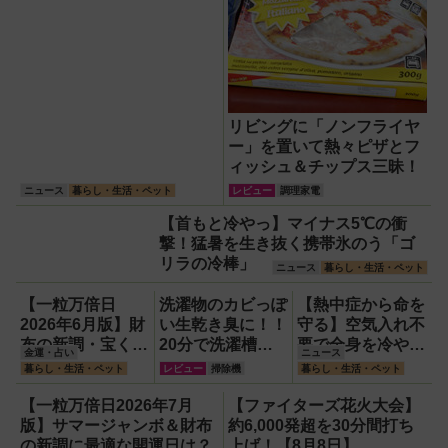
リビングに「ノンフライヤ
ー」を置いて熱々ピザとフ
ィッシュ＆チップス三昧！
ニュース
暮らし・生活・ペット
レビュー
調理家電
【首もと冷やっ】マイナス5℃の衝
撃！猛暑を生き抜く携帯氷のう「ゴ
リラの冷棒」
ニュース
暮らし・生活・ペット
【一粒万倍日
洗濯物のカビっぽ
【熱中症から命を
2026年6月版】財
い生乾き臭に！！
守る】空気入れ不
布の新調・宝くじ
20分で洗濯槽大
要で全身を冷やす
金運・占い
ニュース
購入に最適な開運
洗浄できるカビト
『ワンタッチアイ
暮らし・生活・ペット
レビュー
掃除機
暮らし・生活・ペット
日は？
ルネードNeo縦型
スバス』。子ども
用をガチ検証して
たちのスポーツ現
【一粒万倍日2026年7月
【ファイターズ花火大会】
分かった消臭効果
場に1台置くべき
版】サマージャンボ＆財布
約6,000発超を30分間打ち
理由
の新調に最適な開運日は？
上げ！【8月8日】