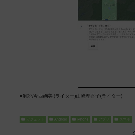
■解説/今西絢美 (ライター)山崎理香子(ライター)
ガジェット
Android
iPhone
アプリ
スマホ