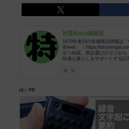
特選街web編集部
1979年創刊の老舗商品情報誌
街web」（ https://tokus
立つ知識、商品選びのコツから
快適な暮らしをサポートする記
PR