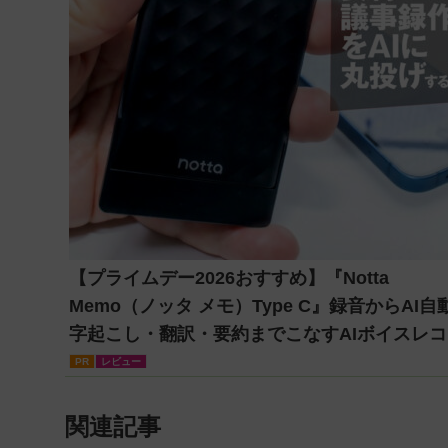
【プライムデー2026おすすめ】『Notta
Memo（ノッタ メモ）Type C』録音からAI自
字起こし・翻訳・要約までこなすAIボイスレコ
ダー！【議事録作成】
PR
レビュー
関連記事