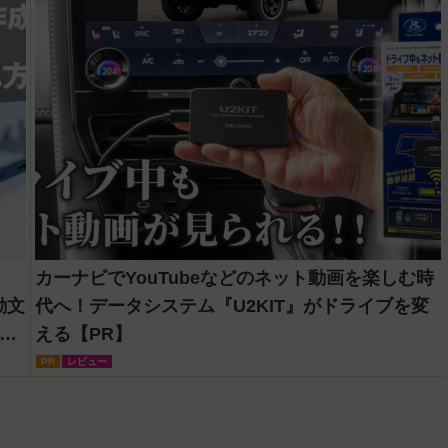
カーナビでYouTubeなどのネット動画を楽しむ時
動文
代へ！データシステム『U2KIT』がドライブを変
ー
える【PR】
PR
レビュー