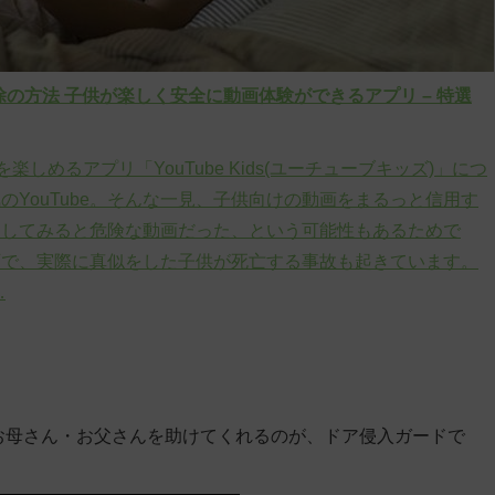
・解除の方法 子供が楽しく安全に動画体験ができるアプリ – 特選
楽しめるアプリ「YouTube Kids(ユーチューブキッズ)」につ
YouTube。そんな一見、子供向けの動画をまるっと信用す
をしてみると危険な動画だった、という可能性もあるためで
画で、実際に真似をした子供が死亡する事故も起きています。
…
お母さん・お父さんを助けてくれるのが、ドア侵入ガードで