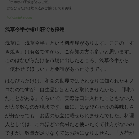
「ホホホの子炊き込みご飯」
はなびらたけは炊き込みご飯にしても美味
hohohotake.com
浅草今半や椿山荘でも採用
浅草に「浅草今半」という料理屋があります。ここの「す
き焼き」は有名ですから、ご存知の方も多いと思います。
このはなびらたけを市場に出したところ、浅草今半から
「使わせてほしい」と要請があったそうです。
はなびらたけは、和食の世界ではそれなりに知られたキノ
コなのですが、自生品はほとんど取れませんから、「聞い
たことがある」くらいで、実際は口に入れたこともない人
が大多数なのが現状です。仮に、はなびらたけの美味しさ
が分かっても、お店の献立に載せられませんでした。料理
人としては、これほどの食材だと使いたくて仕方がないの
ですが、数量が足りなくてはお話になりません。「入荷が