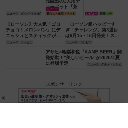
売続出の1人用テ
ィーポット『茶鈴
レビュー
（ティーリン）』
ニュース
グルメ・レシピ
暮らし・生活・ペット
レビュー
家電・AV
を使ってみた！川
越の風鈴から着想
【ローソン】大人気「ゴロ
「ローソン超ハッピーす
を得たかわいい見
チョコ！メロンパン」にデ
ぎ！チャレンジ」第3週目
た目のリアルな使
ニッシュとスティックが登
は6月15・16日発売！スイ
い勝手を徹底解説
場！新作スイーツ・よくば
ーツ『盛りすぎ！ふわ濃チ
ニュース
コンビニ
ニュース
コンビニ
りセットほか
ーズケーキ』約51％増量や
アサヒ×亀梨和也『KAME BEER』開
『合わせすぎ！カツ×フラ
発始動！“美しいビール”が2026年夏
ンクカレー（中辛）』など
に登場予定
全15品！
ニュース
グルメ・レシピ
スポンサーリンク