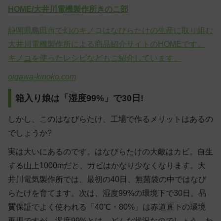
HOME/大井川電機製作所きのこ部
静岡県島田市で幻のキノコはなびらたけの生産に取り組む
大井川電機製作所による商品紹介サイトのHOMEです。
キノコを使ったレシピなどもご紹介しています。
oigawa-kinoko.com
箱入り娘は「湿度99%」で30日!
しかし、このはなびらたけ、工場で作るメリットはあるの
でしょうか?
実は大いにあるのです。はなびらたけの大敵はカビ。自生
する山上1000mだと、カビはかなり少なくなります。大
井川電気製作所では、最初の40日、無菌袋の中ではなび
らたけを育てます。次は、湿度99%の環境下で30日。品
質保証でよく使われる「40℃・80%」は赤道直下の環境
再現ですが、湿度99%とは、どんな状況なのでしょう。わ