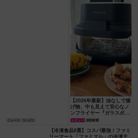
ツ・パン登場！
券」他「ハピとく祭」キャ
ンペーン情報
【2026年最新】油なしで揚
げ物、中も見えて安心なノ
ンフライヤー『ガラスボウ
ルエアフライヤー』で唐揚
ニュース
コンビニ
レビュー
調理家電
げ＆焼きとうもろこしにチ
【冷凍食品8選】コスパ最強！ファミ
ャレンジ
リーマート「ファミマル」の冷凍主