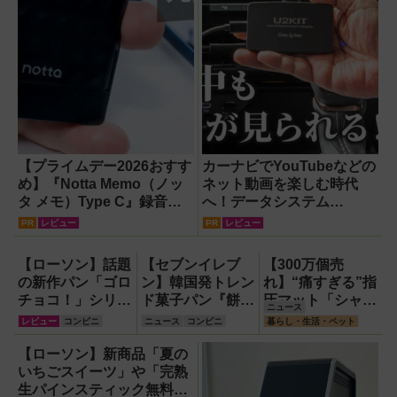
【プライムデー2026おすす
カーナビでYouTubeなどの
め】『Notta Memo（ノッ
ネット動画を楽しむ時代
タ メモ）Type C』録音か
へ！データシステム
らAI自動文字起こし・翻
『U2KIT』がドライブを変
PR
レビュー
PR
レビュー
訳・要約までこなすAIボイ
える【PR】
スレコーダー！【議事録作
【ローソン】話題
【セブンイレブ
【300万個売
成】
の新作パン「ゴロ
ン】韓国発トレン
れ】“痛すぎる”指
チョコ！」シリー
ド菓子パン『餅っ
圧マット「シャク
ニュース
ズ3種類食べ比
と食感クロッチ』
ティマット」の新
レビュー
コンビニ
ニュース
コンビニ
暮らし・生活・ペット
べ！
や『もっちもち食
色を渋谷で体験で
感クレープ マン
きるイベント開
【ローソン】新商品「夏の
ゴーココナッツ』
催！
いちごスイーツ」や「完熟
など新作スイー
生パインスティック無料