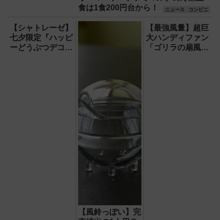
食は1食200円台から！
ニュース
コンビニ
【シャトレーゼ】
【最強風量】超巨
七夕限定『ハッピ
大ハンディファン
ーどうぶつデコレ
「ゴリラの扇風
ーション』と『星
機」レビュー！直
空のゼリー』が6
径16.5cmの巨大
月26日に登場！
ファンで想像以上
の涼しさを体感
【風鈴っぽい】完