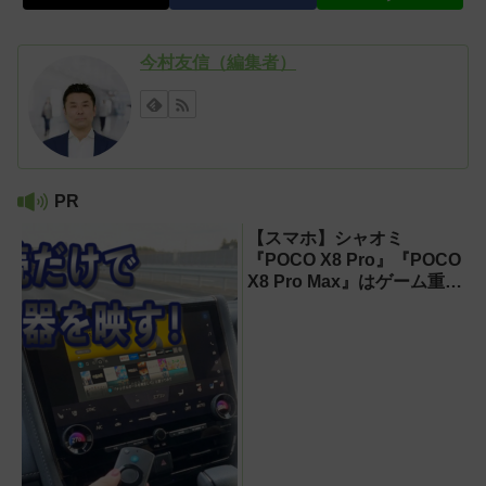
今村友信（編集者）
PR
【スマホ】シャオミ
『POCO X8 Pro』『POCO
X8 Pro Max』はゲーム重視
ならコスパ最強クラス！
【試用レポート】