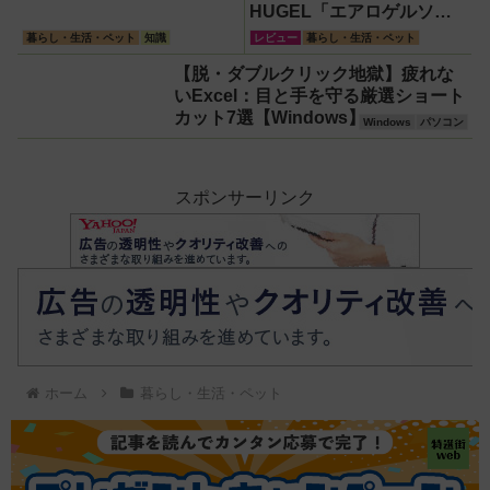
HUGEL「エアロゲルソフ
トクーラー4L」【アイリス
暮らし・生活・ペット
知識
レビュー
暮らし・生活・ペット
オーヤマ】！宇宙服の技術
【脱・ダブルクリック地獄】疲れな
で保冷力も異次元だった
いExcel：目と手を守る厳選ショート
カット7選【Windows】
Windows
パソコン
スポンサーリンク
ホーム
暮らし・生活・ペット