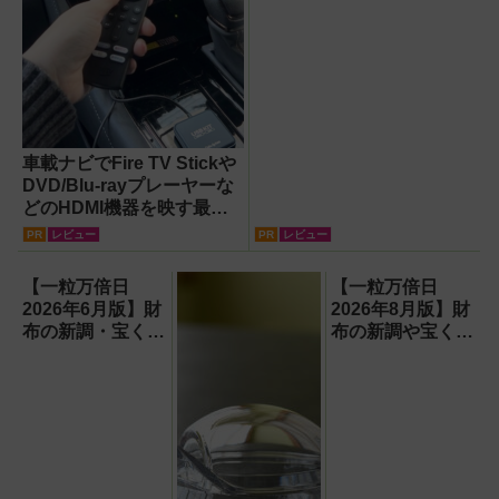
車載ナビでFire TV Stickや
DVD/Blu-rayプレーヤーな
どのHDMI機器を映す最短
ルート。USB接続だけで
PR
レビュー
PR
レビュー
Apple CarPlayもワイヤレ
ス化できる新機軸アダプタ
【一粒万倍日
【一粒万倍日
ーを徹底解説【データシス
2026年6月版】財
2026年8月版】財
テム『USBKIT』】
布の新調・宝くじ
布の新調や宝くじ
購入に最適な開運
の日記念・レイン
日は？
ボーくじ・新涼の
100円くじ購入に
最適な開運日は？