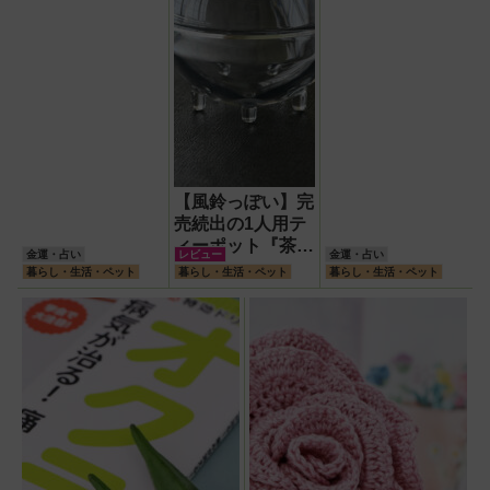
【風鈴っぽい】完
売続出の1人用テ
ィーポット『茶鈴
金運・占い
レビュー
金運・占い
（ティーリン）』
暮らし・生活・ペット
暮らし・生活・ペット
暮らし・生活・ペット
を使ってみた！川
越の風鈴から着想
を得たかわいい見
た目のリアルな使
い勝手を徹底解説