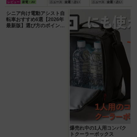
機」レビュー！直
でも買える！1
がわかるネット専
レビュー
家電・AV
ニュース
金運・占い
ニュース
金運・占い
径16.5cmの巨大
等・前後賞5,000
用宝くじのしくみ
ファンで想像以上
万円が狙える宝く
と買い方
シニア向け電動アシスト自
の涼しさを体感
じを解説
転車おすすめ6選【2026年
最新版】選び方のポイント
は「またぎやすさ」「軽
さ」「足つきの良さ」
爆売れ中の1人用コンパク
トクーラーボックス