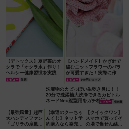
【デトックス】夏野菜のオ
【ハンドメイド】かぎ針で
クラで「オクラ水」作り！
編むニットフラワーのバラ
ヘルシー健康習慣を実践
が可愛すぎた！実際に作っ
てみたレビュー
レビュー
健康
レビュー
100円ショップ
洗濯物のカビっぽい生乾き臭に！！
20分で洗濯槽大洗浄できるカビトル
ネードNeo縦型用をガチ検証して分
レビュー
掃除機
かった消臭効果
【最強風量】超巨
【幸運のクーちゃ
【クイックワン】
大ハンディファン
んくじ】ネット予
スマホで買ってそ
「ゴリラの扇風
約購入なら発売前
の場で当せん結果