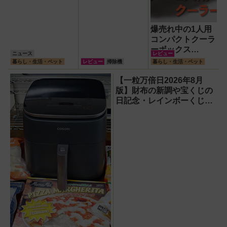
爆売れ中の1人用
コンパクトクーラ
ーボックス
ニュース
レビュー
HUGEL「エアロ
暮らし・生活・ペット
レビュー
掃除機
暮らし・生活・ペット
ゲルソフトクーラ
ー4L」【アイリ
【一粒万倍日2026年8月
スオーヤマ】！宇
版】財布の新調や宝くじの
宙服の技術で保冷
日記念・レインボーくじ・
力も異次元だった
新涼の100円くじ購入に最
適な開運日は？