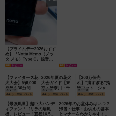
【プライムデー2026おすす
め】『Notta Memo（ノッ
タ メモ）Type C』録音か
らAI自動文字起こし・翻
PR
レビュー
PR
レビュー
訳・要約までこなすAIボイ
スレコーダー！【議事録作
【ファイターズ花
2026年夏の花火
【300万個売
成】
火大会】約6,000
大会ガイド【東
れ】“痛すぎる”指
発超を30分間打
京・神奈川・千
圧マット「シャク
ニュース
ニュース
ニュース
ち上げ！【8月8
葉】
ティマット」の新
暮らし・生活・ペット
暮らし・生活・ペット
暮らし・生活・ペット
日】
色を渋谷で体験で
きるイベント開
【最強風量】超巨大ハンデ
2026年のお盆休みはいつ？
催！
ィファン「ゴリラの扇風
帰省・仕事・お供えの基本
機」レビュー！直径16.5cm
とマナーをわかりやすく解