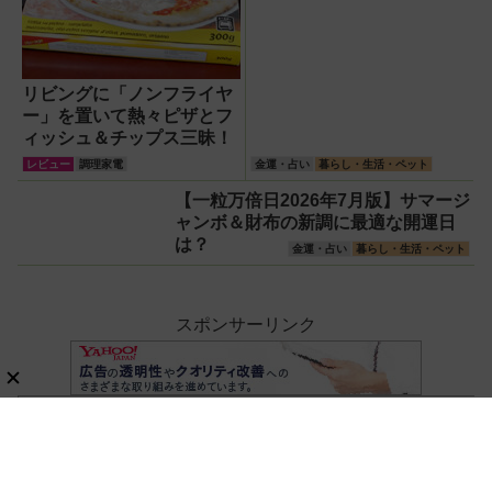
リビングに「ノンフライヤ
ー」を置いて熱々ピザとフ
ィッシュ＆チップス三昧！
レビュー
調理家電
金運・占い
暮らし・生活・ペット
【一粒万倍日2026年7月版】サマージ
ャンボ＆財布の新調に最適な開運日
は？
金運・占い
暮らし・生活・ペット
スポンサーリンク