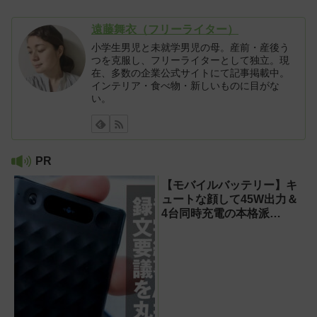
遠藤舞衣（フリーライター）
小学生男児と未就学男児の母。産前・産後う
つを克服し、フリーライターとして独立。現
在、多数の企業公式サイトにて記事掲載中。
インテリア・食べ物・新しいものに目がな
い。
PR
【モバイルバッテリー】キ
ュートな顔して45W出力＆
4台同時充電の本格派
『RORRY CharmGo オー
ルインミニ』でスマホもモ
バイルファンもノートPCも
安心