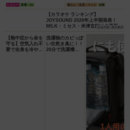
の巨大ファンで想像以上の
説
レビュー
家電・AV
暮らし・生活・ペット
知識
涼しさを体感
【カラオケ ランキング】
JOYSOUND 2026年上半期発表！
M!LK・ミセス・米津玄師は？最新ト
ニュース
エンタメ
レンド総まとめ
【熱中症から命を
洗濯物のカビっぽ
守る】空気入れ不
い生乾き臭に！！
要で全身を冷やす
20分で洗濯槽大
『ワンタッチアイ
洗浄できるカビト
スバス』。子ども
ルネードNeo縦型
たちのスポーツ現
用をガチ検証して
場に1台置くべき
分かった消臭効果
理由