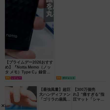
【プライムデー2026おすす
め】『Notta Memo（ノッ
タ メモ）Type C』録音か
らAI自動文字起こし・翻
PR
レビュー
PR
ガジェット
訳・要約までこなすAIボイ
スレコーダー！【議事録作
【最強風量】超巨
【300万個売
成】
大ハンディファン
れ】“痛すぎる”指
「ゴリラの扇風
圧マット「シャク
機」レビュー！直
ティマット」の新
径16.5cmの巨大
色を渋谷で体験で