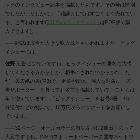
ックのインタビュー記事を掲載したんです。その号は特別
でしたが、たしかに、「雑誌としてはすごくよく売れてい
る」と言われます(
351号のバックナンバー
はPDF版で購
入できます)。
――雑誌は広告が大きな収入源ともいわれますが、ビッグ
イシューには……
佐野
広告は少ないですね。ビッグイシューの理念に共感
してくださる方からしか、相手にされないからかな。た
だ、裏表紙の裏(表3)で、企業や団体、個人を対象に「広
告サポーター」を募ってお名前を掲載していて、こちらは
年々増えています。「ビッグイシュー」を各号3冊、1年
分送付などの特典で、10万円からのサポートをお願いし
ています。
――32ページ・オールカラーの雑誌を月に2冊出すのって
大変ですよね。INSP(ストリートペーパーの国際ネットワ