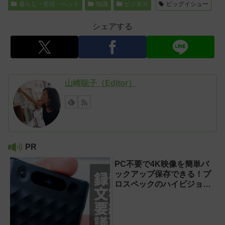
暮らし・生活・ペット
知識
ビジネス
ビッグイシュー
シェアする
山崎聡子（Editor）
PR
PC不要で4K映像を簡単バ
ックアップ保存できる！プ
ロスペックのハイビジョン
レコーダー『HVE705-
PRO』