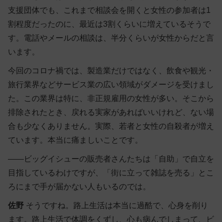
支援団体でも、これまで相談会を開くと女性の参加者は1
割程度だったのに、最近は3割くらいに増えているそうで
す。電話やメールの相談は、半分くらいが女性からだと言
います。
今回のコロナ禍では、製造業だけではなく、飲食や観光・
旅行業界などサービス業の広い領域がダメージを受けまし
た。この業界は特に、非正規雇用の女性が多い。そこから
排除されたとき、戻れる実家があればいいけれど、ない場
合も少なくありません。実際、若者と女性の自殺者が増え
ています。本当に痛ましいことです。
――ビッグイシューの販売者さんたちは「自助」で自立を
目指しているわけですが、「街に立って雑誌を売る」とこ
ろにまで手が届かない人もいるのでは。
佐野
そうですね。路上生活は本当に過酷で、心身を削り
ます。路上生活で体調をくずし、心も病んでしまって、ビ