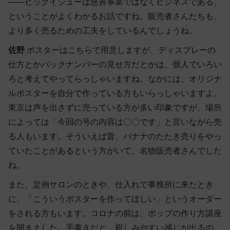
――ビッグイシューは慈善事業ではなくビジネスである、
ということがよくわかるお話ですね。販売者さんたちも、
より多く売るための工夫をしているんでしょうね。
佐野
ポスターはこちらで用意しますが、ディスプレーの
仕方とかバックナンバーの見せ方だとかは、個人でいろい
ろと考えてやってらっしゃいますね。なかには、オリジナ
ルポスターを自分で作っている方もいらっしゃいますよ。
東京は声を出さずに売っている方が多い印象ですが、場所
によっては「今回の号の内容は〇〇です」と言いながら売
る人もいます。そういえば昔、バナナのたたき売りをやっ
ていたことがあるという方がいて、名物販売者さんでした
ね。
また、定例サロンのときや、仕入れで事務所に来たとき
に、「こういうポスターを作ってほしい」というオーダー
をされる方もいます。コロナの前は、ポップの作り方講座
を開きました。手書きだと、親しみやすい感じが出るの