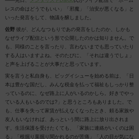
――先日、
メンタリストDaiGo
氏がライブ配信で「ホーム
レスの命はどうでもいい」「邪魔」「治安が悪くなる」と
いった発言をして、物議を醸しました。
佐野
彼が、どんなつもりであの発言をしたのか、しかも
なぜライブ配信という形で公開したのかは知りません。で
も、同様のことを言ったり、言わないまでも思っていたり
する人はいますよね。そのたびに、「それは違うでしょ」
と声を上げることが大事だと思っています。
実を言うと私自身も、ビッグイシューを始める前は、「日
本は豊かな国だし、みんな税金を払って福祉もしっかり整
っているのに、なぜ路上に人がいるのかしら。好きでやっ
ている人もいるのでは?」と思うところもありました。で
も、仕事を失って家賃が払えなくなったとき、頼る家族や
友人もいなければ、あっという間に路上に放り出されま
す。生活保護を受けたくても、「家族に連絡がいくのは困
る」「根掘り葉掘り聞かれるのが苦痛」「人の目が気にな