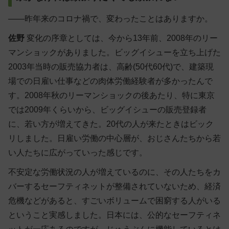
――昨年来のコロナ禍で、変わったことはありますか。
佐野
変化の序章としては、今から13年前、2008年のリー
マンショックがありました。ビッグイシューを立ち上げた
2003年当時の販売協力者は、高齢(50代60代)で、建築現
場での日雇い仕事などの肉体労働経験者が多かったんで
す。2008年秋のリーマンショックの後あたり、特に東京
では2009年くらいから、ビッグイシューの販売登録者
に、若い方が増えてきた。20代の人が来たときはビック
リしました。日雇い労働の中心層が、おじさんたちから若
い人たちに広がっていった感じです。
不安定な労働状況の人が増えているのに、その人たちをカ
バーするセーフティネットが整備されていないため、経済
危機などがあると、すごいボリュームで困窮する人がいる
ということ実感しました。日本には、公的なセーフティネ