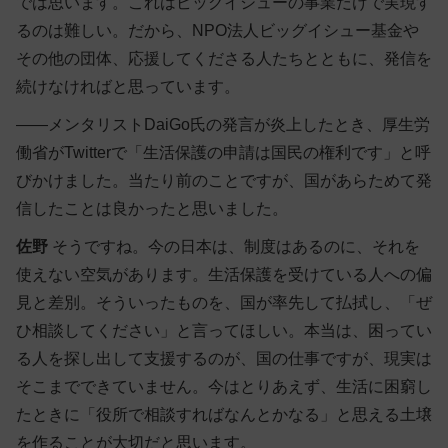
では思います。これはビッグイシューの事業だけで実現す
るのは難しい。だから、NPO法人ビッグイシュー基金や
その他の団体、応援してくださる人たちとともに、発信を
続けなければと思っています。
――メンタリストDaiGo氏の発言が炎上したとき、厚生労
働省がTwitterで「生活保護の申請は国民の権利です」と呼
びかけました。当たり前のことですが、国があらためて発
信したことは良かったと思いました。
佐野
そうですね。今の日本は、制度はあるのに、それを
使えない空気があります。生活保護を受けている人への偏
見と差別。そういったものを、国が率先して払拭し、「ぜ
ひ相談してください」と言ってほしい。本当は、困ってい
る人を探し出して支援するのが、国の仕事ですが、現実は
そこまでできていません。今はとりあえず、生活に困窮し
たときに「役所で相談すればなんとかなる」と思える土壌
を作ることが大切だと思います。