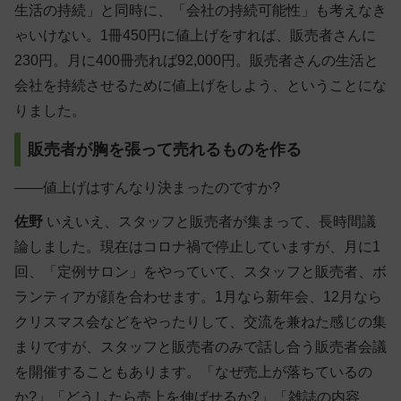
生活の持続」と同時に、「会社の持続可能性」も考えなき
ゃいけない。1冊450円に値上げをすれば、販売者さんに
230円。月に400冊売れば92,000円。販売者さんの生活と
会社を持続させるために値上げをしよう、ということにな
りました。
販売者が胸を張って売れるものを作る
――値上げはすんなり決まったのですか?
佐野
いえいえ、スタッフと販売者が集まって、長時間議
論しました。現在はコロナ禍で停止していますが、月に1
回、「定例サロン」をやっていて、スタッフと販売者、ボ
ランティアが顔を合わせます。1月なら新年会、12月なら
クリスマス会などをやったりして、交流を兼ねた感じの集
まりですが、スタッフと販売者のみで話し合う販売者会議
を開催することもあります。「なぜ売上が落ちているの
か?」「どうしたら売上を伸ばせるか?」「雑誌の内容