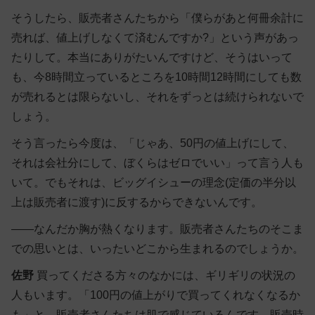
そうしたら、販売者さんたちから「僕らがあと何冊余計に
売れば、値上げしなくて済むんですか?」という声があっ
たりして。本当にありがたいんですけど、そうはいって
も、今8時間立っているところを10時間12時間にしても数
が売れるとは限らないし、それをずっとは続けられないで
しょう。
そう言ったら今度は、「じゃあ、50円の値上げにして、
それは会社分にして、ぼくらはゼロでいい」って言う人も
いて。でもそれは、ビッグイシューの理念(定価の半分以
上は販売者に渡す)に反するからできないんです。
――なんだか胸が熱くなります。販売者さんたちのそこま
での思いとは、いったいどこから生まれるのでしょうか。
佐野
買ってくださる方々のなかには、ギリギリの状況の
人もいます。「100円の値上がりで買ってくれなくなるか
も」と、販売者さんたちは肌で感じているんです。販売時