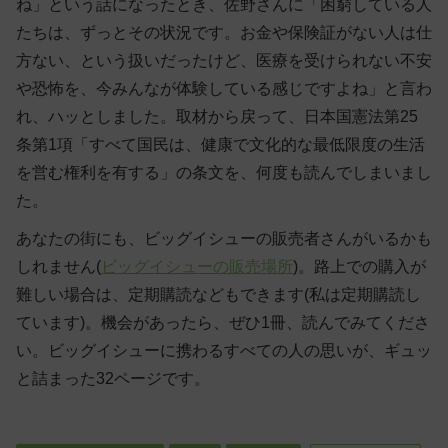
ね」という話になったとき、佐野さんに「困窮している人
たちは、ずっとその状況です。お金や保険証がない人は仕
方ない、という扱いだったけど、医療を受けられない不安
や恐怖を、今みんなが体験している感じですよね」と言わ
れ、ハッとしました。取材から戻って、日本国憲法第25
条第1項「すべて国民は、健康で文化的な最低限度の生活
を営む権利を有する」の条文を、何度も読んでしまいまし
た。
あなたの街にも、ビッグイシューの販売者さんがいるかも
しれません(
ビッグイシューの販売場所
)。路上での購入が
難しい場合は、定期購読などもできます(私は定期購読し
ています)。機会があったら、ぜひ1冊、読んでみてくださ
い。ビッグイシューに携わるすべての人の思いが、ギュッ
と詰まった32ページです。