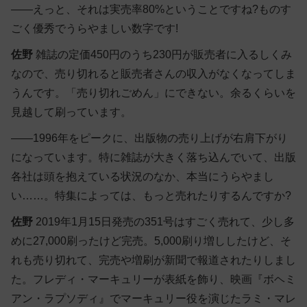
――えっと、それは実売率80%ということですね?ものす
ごく優秀でうらやましい数字です!
佐野
雑誌の定価450円のうち230円が販売者に入るしくみ
なので、売り切れると販売者さんの収入がなくなってしま
うんです。「売り切れごめん」にできない。余るくらいを
見越して刷っています。
――1996年をピークに、出版物の売り上げが右肩下がり
になっています。特に雑誌が大きく落ち込んでいて、出版
各社は頭を抱えている状況のなか、本当にうらやまし
い……。特集によっては、もっと売れたりするんですか?
佐野
2019年1月15日発売の351号はすごく売れて、少し多
めに27,000刷ったけど完売。5,000刷り増ししたけど、そ
れも売り切れて、完売や増刷が新聞で報道されたりしまし
た。フレディ・マーキュリーが表紙を飾り、映画『ボヘミ
アン・ラプソディ』でマーキュリー役を演じたラミ・マレ