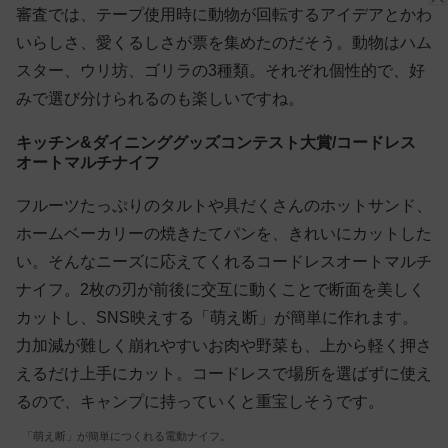
審査では、テープ使用時に動物が回転するアイデアとかわ
いらしさ、愛くるしさが票を集めたのだそう。動物はハム
スター、ウリ坊、ゴリラの3種類。それぞれ個性的で、好
みで選び分けられるのも楽しいですね。
キッチン&ダイニンググッズコンテスト大賞/コードレス
オートマルチナイフ
フルーツたっぷりのタルトや具だくさんのホットサンド、
ホームベーカリーの焼きたてパンを、きれいにカットした
い。そんなニーズに応えてくれるコードレスオートマルチ
ナイフ。2枚の刃が前後に交互に動くことで断面を美しく
カットし、SNS映えする「萌え断」が簡単に作れます。
力加減が難しく崩れやすいお肉や野菜も、上から軽く押さ
えるだけ上手にカット。コードレスで場所を選ばずに使え
るので、キャンプに持っていくと重宝しそうです。
「萌え断」が簡単につくれる電動ナイフ。