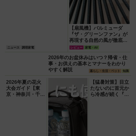
【扇風機】バルミューダ
『ザ・グリーンファン』が
再現する自然の風が徹底し
ている！
ニュース
調理家電
レビュー
家電・AV
2026年のお盆休みはいつ？帰省・仕
事・お供えの基本とマナーをわかり
やすく解説
暮らし・生活・ペット
知識
2026年夏の花火
【猛暑対策】目立
大会ガイド【東
たないのに首元か
京・神奈川・千
ら冷感が続く『レ
葉】
オン ポケット6 』
なら、満員電車で
も涼しい顔！