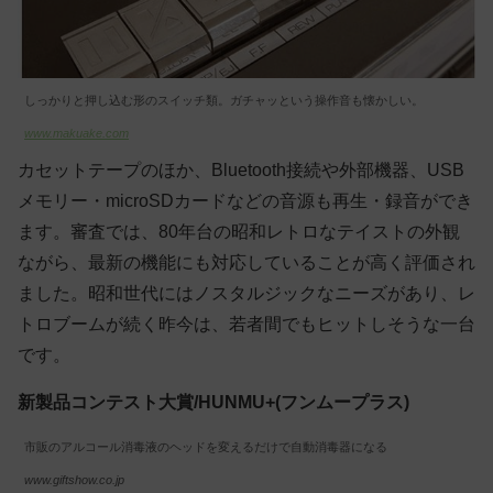
しっかりと押し込む形のスイッチ類。ガチャッという操作音も懐かしい。
www.makuake.com
カセットテープのほか、Bluetooth接続や外部機器、USB
メモリー・microSDカードなどの音源も再生・録音ができ
ます。審査では、80年台の昭和レトロなテイストの外観
ながら、最新の機能にも対応していることが高く評価され
ました。昭和世代にはノスタルジックなニーズがあり、レ
トロブームが続く昨今は、若者間でもヒットしそうな一台
です。
新製品コンテスト大賞/HUNMU+(フンムープラス)
市販のアルコール消毒液のヘッドを変えるだけで自動消毒器になる
www.giftshow.co.jp