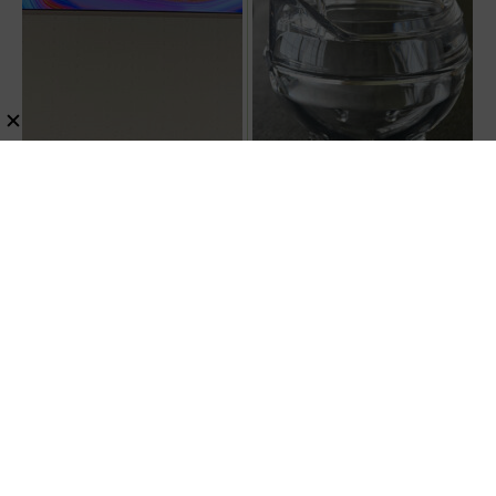
【2026年最新】ハイセンス
【風鈴っぽい】完売続出の
「RGB UXS」登場！液晶
1人用ティーポット『茶鈴
の常識を覆す「RGB
（ティーリン）』を使って
MiniLED」の衝撃
みた！川越の風鈴から着想
家電・AV
テレビ
レビュー
暮らし・生活・ペット
を得たかわいい見た目のリ
ひと晩浸けるだけ！話題の「オクラ
アルな使い勝手を徹底解説
水」で糖尿病・高血圧・関節痛を撃
退する簡単習慣【2026年最新版】
レビュー
健康
スポンサーリンク