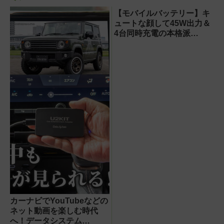
【モバイルバッテリー】キ
ュートな顔して45W出力＆
4台同時充電の本格派
『RORRY CharmGo オー
ルインミニ』でスマホもモ
バイルファンもノートPCも
安心
カーナビでYouTubeなどの
ネット動画を楽しむ時代
へ！データシステム