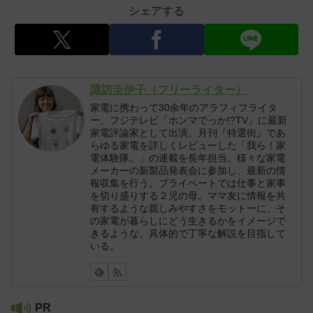
シェアする
諏訪圭伊子（フリーライター）
家電に携わって30余年のアラフィフライタ
ー。フジテレビ「ホンマでっか!?TV」に最新
家電評論家として出演。月刊『特選街』であ
らゆる家電を詳しくレビューした「我ら！家
電体験隊。」の連載を長年担当。様々な家電
メーカーの新製品発表会に参加し、最新の情
報収集を行う。プライベートでは仕事と家事
を切り盛りする２児の母。ママ友に情報を共
有するような親しみやすさをモットーに、そ
の家電が暮らしにどう生きるかをイメージで
きるような、具体的で丁寧な解説を目指して
いる。
PR