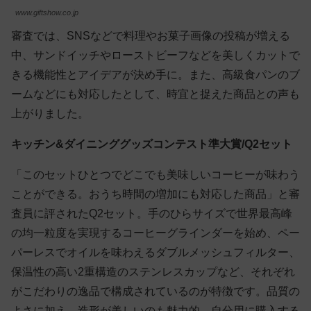
www.giftshow.co.jp
審査では、SNSなどで料理やお菓子画像の投稿が増える
中、サンドイッチやローストビーフなどを美しくカットで
きる機能性とアイデアが決め手に。また、高級食パンのブ
ームなどにも対応したとして、時宜と捉えた商品との声も
上がりました。
キッチン&ダイニンググッズコンテスト準大賞/Q2セット
「このセットひとつでどこでも美味しいコーヒーが味わう
ことができる。おうち時間の増加にも対応した商品」と審
査員に評されたQ2セット。手のひらサイズで世界最高峰
の均一粒度を実現するコーヒーグラインダーを始め、ペー
パーレスでオイルを味わえるダブルメッシュフィルター、
保温性の高い2重構造のステンレスカップなど、それぞれ
がこだわりの逸品で構成されているのが特徴です。品質の
よさに加え、造形が美しいのも魅力的。自分用に購入する