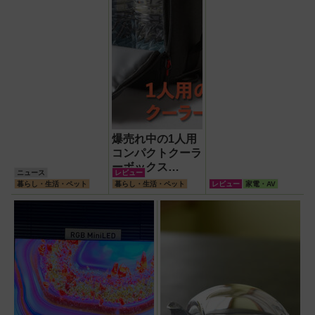
爆売れ中の1人用
コンパクトクーラ
ーボックス
ニュース
レビュー
HUGEL「エアロ
暮らし・生活・ペット
暮らし・生活・ペット
レビュー
家電・AV
ゲルソフトクーラ
ー4L」【アイリ
スオーヤマ】！宇
宙服の技術で保冷
力も異次元だった