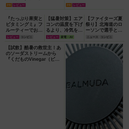
『U2KIT』がドライブを変
PR
レビュー
PR
レビュー
える【PR】
『たっぷり果実と
【猛暑対策】エア
【ファイターズ夏
ビタミングミ』フ
コンの温度を下げ
祭り】北海道のロ
ルーティーでおい
るより、冷気を部
ーソンで選手とコ
しいのに1日分の
屋中に回して涼し
ラボ商品発売！
レビュー
コンビニ
レビュー
家電・AV
ニュース
コンビニ
ビタミンもとれる
く！室温連動サー
「伊藤投手の海鮮
って!?【食べてみ
キュレーター
チゲラーメン」や
【試飲】酷暑の救世主！あ
た】
『WOOZOO（ウ
「ブルーサイダ
のソーダストリームから
ーズー）』が頼も
ー」ほか
『くだものVinegar（ビネ
しい【節電】
ガー）』が登場！スッキリ
美味しくてどハマり確定