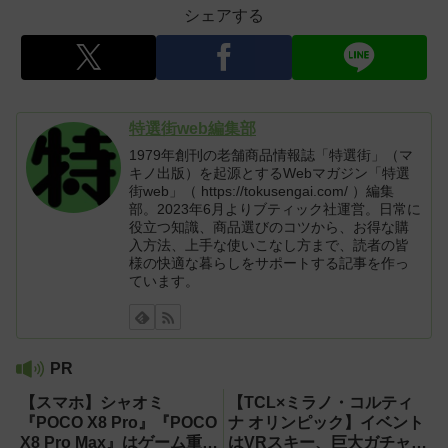
シェアする
特選街web編集部
1979年創刊の老舗商品情報誌「特選街」（マ
キノ出版）を起源とするWebマガジン「特選
街web」（ https://tokusengai.com/ ）編集
部。2023年6月よりブティック社運営。日常に
役立つ知識、商品選びのコツから、お得な購
入方法、上手な使いこなし方まで、読者の皆
様の快適な暮らしをサポートする記事を作っ
ています。
PR
【スマホ】シャオミ
【TCL×ミラノ・コルティ
『POCO X8 Pro』『POCO
ナ オリンピック】イベント
X8 Pro Max』はゲーム重視
はVRスキー、巨大ガチャな