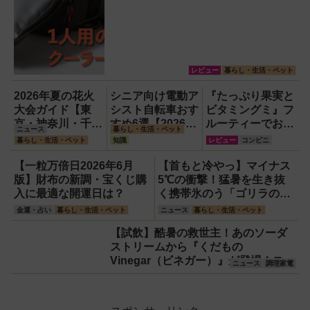
レビュー
暮らし・生活・ペット
2026年夏の花火
シニア向け電動ア
『たっぷり果実と
大会ガイド【東
シスト自転車おす
ビタミングミ』フ
京・神奈川・千
すめ6選【2026年
ルーティーでおい
ニュース
暮らし・生活・ペット
葉】
最新版】選び方の
しいのに1日分の
暮らし・生活・ペット
知識
レビュー
コンビニ
ポイントは「また
ビタミンもとれる
ぎやすさ」「軽
って!?【食べてみ
【一粒万倍日2026年6月
【首もと冷やっ】マイナス
さ」「足つきの良
た】
版】財布の新調・宝くじ購
5℃の衝撃！猛暑を生き抜
さ」
入に最適な開運日は？
く携帯氷のう「ゴリラの冷
棒」
金運・占い
暮らし・生活・ペット
ニュース
暮らし・生活・ペット
【試飲】酷暑の救世主！あのソーダ
ストリームから『くだもの
Vinegar（ビネガー）』が登場！スッ
ニュース
調理家電
キリ美味しくてどハマり確定