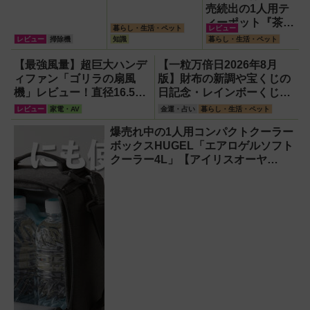
売続出の1人用テ
ィーポット『茶鈴
暮らし・生活・ペット
レビュー
（ティーリン）』
レビュー
掃除機
知識
暮らし・生活・ペット
を使ってみた！川
越の風鈴から着想
【最強風量】超巨大ハンデ
【一粒万倍日2026年8月
を得たかわいい見
ィファン「ゴリラの扇風
版】財布の新調や宝くじの
た目のリアルな使
機」レビュー！直径16.5cm
日記念・レインボーくじ・
い勝手を徹底解説
の巨大ファンで想像以上の
新涼の100円くじ購入に最
レビュー
家電・AV
金運・占い
暮らし・生活・ペット
涼しさを体感
適な開運日は？
爆売れ中の1人用コンパクトクーラー
ボックスHUGEL「エアロゲルソフト
クーラー4L」【アイリスオーヤ
マ】！宇宙服の技術で保冷力も異次
元だった