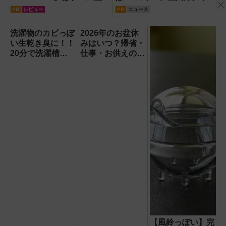
ならコスパ最強クラス！
どのイマーシブ体験が目白
PR
レビュー
PR
ニュース
【試用レポート】
押し！【PR】
洗濯物のカビっぽ
2026年のお盆休
い生乾き臭に！！
みはいつ？帰省・
20分で洗濯槽大
仕事・お供えの基
洗浄できるカビト
本とマナーをわか
ルネードNeo縦型
りやすく解説
用をガチ検証して
分かった消臭効果
【風鈴っぽい】完