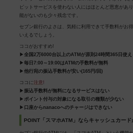
ビットサービスを使わない人にはほとんど恩恵がありま
能がないのも少々残念です。
セブン銀行のよさは、気軽に利用できて手数料がお
いえるでしょう。
ココが
おすすめ!
▶
全国2万6000台以上のATMが原則24時間365日使え
▶
毎日7:00～19:00はATMの手数料が無料
▶
他行宛の振込手数料が安い(165円/回)
ココに
注意!
▶
振込手数料が無料になるサービスはない
▶
ポイント付与の対象になる取引の種類が少ない
▶
口座からnanacoへのチャージはできない
POINT「スマホATM」ならキャッシュカー
セブン銀行のATMには、「スマホATM」という機