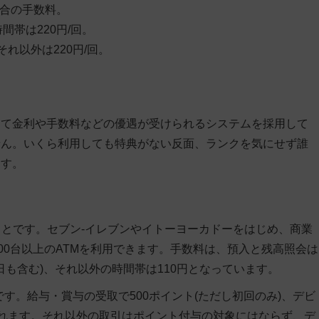
場合の手数料。
時間帯は220円/回。
回、それ以外は220円/回。
って金利や手数料などの優遇が受けられるシステムを採用して
せん。いくら利用しても特典がない反面、ランクを気にせず誰
ます。
ことです。セブン-イレブンやイトーヨーカドーをはじめ、商業
00台以上のATMを利用できます。手数料は、預入と残高照会は
日も含む)、それ以外の時間帯は110円となっています。
です。給与・賞与の受取で500ポイント(ただし初回のみ)、デビ
与されます。それ以外の取引はポイント付与の対象にはならず、デ