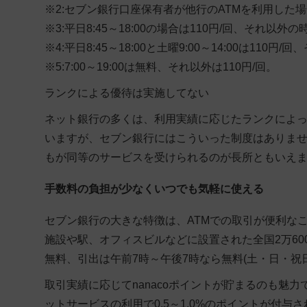
※2:セブン銀行口座保有者が他行のATMを利用した
※3:平日8:45～18:00の場合は110円/回、それ以外の
※4:平日8:45～18:00と土曜9:00～14:00は110円/
※5:7:00～19:00は無料、それ以外は110円/回。
ランクによる優待は実施してない
ネット銀行の多くは、利用実績に応じたランクによ
いますが、セブン銀行にはこういった制度はありま
もが同等のサービスを受けられるのが長所ともいえ
手数料の負担が少なくいつでも気軽に使える
セブン銀行の大きな特徴は、ATMでの取引が便利な
施設や駅、オフィスビルなどに設置された全国2万60
無料、引出は午前7時～午後7時なら無料(土・日・祝
取引実績に応じてnanacoポイントが貯まるのも魅力
ットサービスの利用で0.5～1.0%のポイントが付