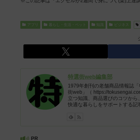
※この記事は『エクセルが2週間で身につく(楽)上達
アプリ
暮らし・生活・ペット
知識
ビジネス
特選街web編集部
1979年創刊の老舗商品情報誌
街web」（ https://tokus
立つ知識、商品選びのコツから
快適な暮らしをサポートする記
PR