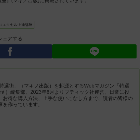
講座』(マキノ出版)に掲載されています。
#エクセル上達講座
シェアする
「特選街」（マキノ出版）を起源とするWebマガジン「特選
engai.com/ ）編集部。2023年6月よりブティック社運営。日常に役
、お得な購入方法、上手な使いこなし方まで、読者の皆様の
事を作っています。