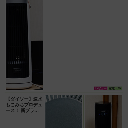
パクトで移動も簡単！【猛暑・酷暑
対策】
レビュー
家電・AV
【ダイソー】速水
もこみちプロデュ
ース！ 新ブラン
ド『Moco’s
Table』を使って
みた