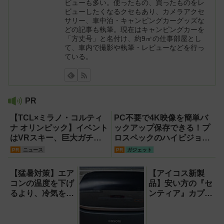
ビューも多い。使ったもの、買ったものをレ
ビューしたくなるクセもあり、カメラアクセ
サリー、車中泊・キャンピングカーグッズな
どの記事も執筆。現在はキャンピングカーを
「方丈号」と名付け、約9㎡の仕事部屋とし
て、車内で撮影や執筆・レビューなどを行っ
ている。
PR
【TCL×ミラノ・コルティ
PC不要で4K映像を簡単バ
ナ オリンピック】イベント
ックアップ保存できる！プ
はVRスキー、巨大ガチャ
ロスペックのハイビジョン
などのイマーシブ体験が目
レコーダー『HVE705-
PR
ニュース
PR
ガジェット
白押し！【PR】
PRO』
【猛暑対策】エア
【アイコス新製
コンの温度を下げ
品】安い方の『セ
るより、冷気を部
ンティア』カプセ
屋中に回して涼し
ル第2弾『パッシ
く！室温連動サー
ョン フルーツ カ
キュレーター
プセル』で喫煙所