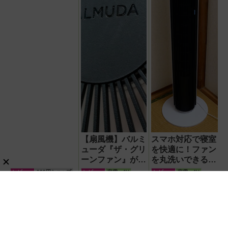
【扇風機】バルミ
スマホ対応で寝室
ューダ『ザ・グリ
を快適に！ファン
ーンファン』が再
を丸洗いできる
現する自然の風が
Levoitの42インチ
レビュー
100円ショップ
レビュー
家電・AV
レビュー
家電・AV
徹底している！
タワーファン
【江頭2:50】マジでうます
【ダイソー】パワフルなの
ぎる！『アサヒ EGA
に超小型！ 次世代ACアダ
BEER（エガビアー）』が
プター『GaN USB充電
待望の再登場！
器』がすごすぎる！
レビュー
コンビニ
レビュー
ガジェット