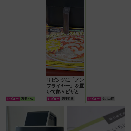
『WOOZOO（ウ
にリゾート感を！
ーズー）』が頼も
しい【節電】
リビングに「ノン
フライヤー」を置
いて熱々ピザとフ
ィッシュ＆チップ
レビュー
家電・AV
レビュー
調理家電
レビュー
タバコ類
ス三昧！