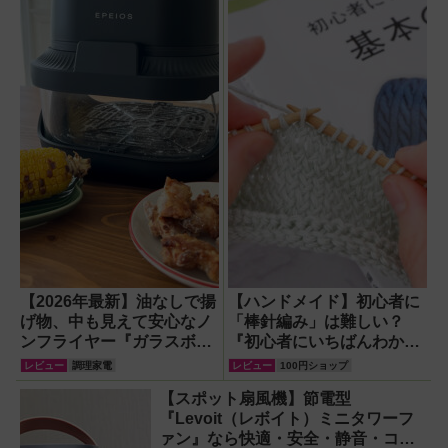
【2026年最新】油なしで揚
【ハンドメイド】初心者に
げ物、中も見えて安心なノ
「棒針編み」は難しい？
ンフライヤー『ガラスボウ
『初心者にいちばんわかり
ルエアフライヤー』で唐揚
やすい!! 基本の棒針編み』
レビュー
調理家電
レビュー
100円ショップ
げ＆焼きとうもろこしにチ
を参考に20年ぶりに挑んで
【スポット扇風機】節電型
ャレンジ
みました！
『Levoit（レボイト）ミニタワーフ
ァン』なら快適・安全・静音・コン