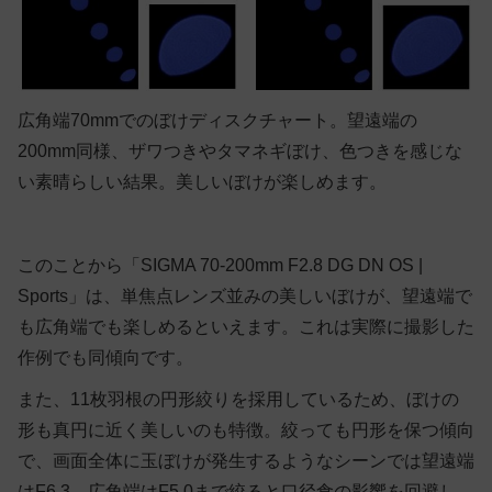
広角端70mmでのぼけディスクチャート。望遠端の
200mm同様、ザワつきやタマネギぼけ、色つきを感じな
い素晴らしい結果。美しいぼけが楽しめます。
このことから「SIGMA 70-200mm F2.8 DG DN OS |
Sports」は、単焦点レンズ並みの美しいぼけが、望遠端で
も広角端でも楽しめるといえます。これは実際に撮影した
作例でも同傾向です。
また、11枚羽根の円形絞りを採用しているため、ぼけの
形も真円に近く美しいのも特徴。絞っても円形を保つ傾向
で、画面全体に玉ぼけが発生するようなシーンでは望遠端
はF6.3、広角端はF5.0まで絞ると口径食の影響を回避し、