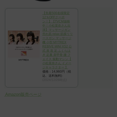
【先着500名様限定
12％OFFクーポ
ン！】【TVCM放映
中！小松菜奈さん出
演】マッサージガン
売れ筋 relax 筋膜リリ
ースガン マッサージ
機 小型 MYTREX
REBIVE MINI XS2 公
式 肩 首 足 ふくらは
ぎ 足裏 肩甲骨 腰 フ
ェイス 振動マシン【
小松菜奈さん イメー
ジキャラクター 】
価格：14,960円（税
込、送料無料)
(2024/12/26時点)
Amazon販売ページ