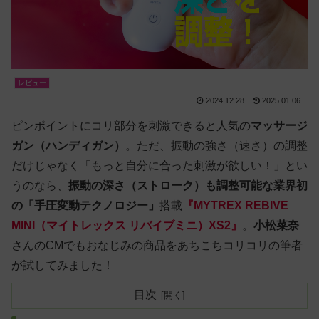
レビュー
2024.12.28
2025.01.06
ピンポイントにコリ部分を刺激できると人気の
マッサージ
ガン（ハンディガン）
。ただ、振動の強さ（速さ）の調整
だけじゃなく「もっと自分に合った刺激が欲しい！」とい
うのなら、
振動の深さ（ストローク）も調整可能な業界初
の「手圧変動テクノロジー」
搭載
『MYTREX REBIVE
MINI（マイトレックス リバイブミニ）XS2』
。
小松菜奈
さんのCMでもおなじみの商品をあちこちコリコリの筆者
が試してみました！
目次