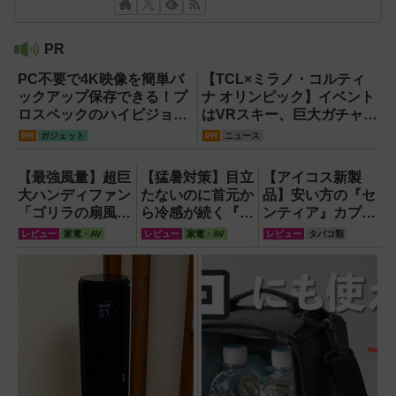
PR
PC不要で4K映像を簡単バ
【TCL×ミラノ・コルティ
ックアップ保存できる！プ
ナ オリンピック】イベント
ロスペックのハイビジョン
はVRスキー、巨大ガチャな
レコーダー『HVE705-
どのイマーシブ体験が目白
PR
ガジェット
PR
ニュース
PRO』
押し！【PR】
【最強風量】超巨
【猛暑対策】目立
【アイコス新製
大ハンディファン
たないのに首元か
品】安い方の『セ
「ゴリラの扇風
ら冷感が続く『レ
ンティア』カプセ
機」レビュー！直
オン ポケット6 』
ル第2弾『パッシ
レビュー
家電・AV
レビュー
家電・AV
レビュー
タバコ類
径16.5cmの巨大
なら、満員電車で
ョン フルーツ カ
ファンで想像以上
も涼しい顔！
プセル』で喫煙所
の涼しさを体感
にリゾート感を！