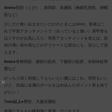
4mm●
頚部（くび）、肩関節、表層筋（胸鎖乳突筋、僧帽
筋など）
少しだけ食い込ませたいだけのときには4mm。筆者はこ
れで平形アタッチメントで（尖っていると痛い）肩甲骨を
ほぐすのがお気に入り。球形アタッチメントを使えば、筋
肉の薄い首や肩などのデリケートな部分にも、安心して使
えます。
6mm●
脊椎関節、腰部の筋肉、下腿部の筋群、末梢神経周
囲など
がっちり深く刺激してもらいたい腰にはこれ。球形もいい
けど、先端に金属のボールをはめ込んだポイント形も捨て
がたい！
7mm以上●
臀部、大腿深層筋
肉厚な太ももの横刺激に最適。ほぐれます。