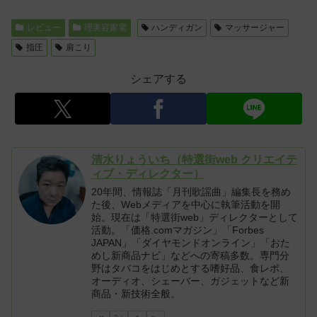
レビュー
理美容家電
ハンディガン
マッサージャー
指圧
肩こり
シェアする
清水りょういち（特選街web クリエイテ
ィブ・ディレクター）
20年間、情報誌「月刊歌謡曲」編集長を務め
た後、Webメディアを中心に執筆活動を開
始。現在は「特選街web」ディレクターとして
活動。「価格.comマガジン」「Forbes
JAPAN」「ダイヤモンドオンライン」「おた
めし新商品ナビ」などへの寄稿多数。専門分
野はタバコをはじめとする嗜好品、食レポ、
オーディオ、シェーバー、ガジェットなど新
商品・新技術全般。