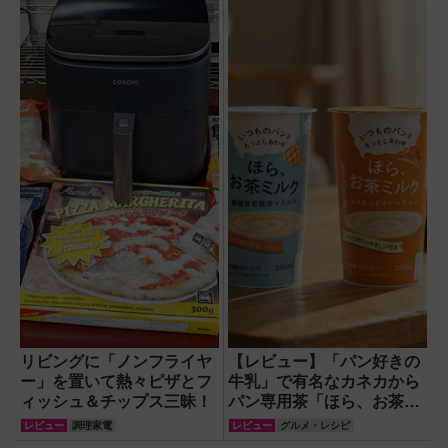
パクトで移動も簡
単！【猛暑・酷暑
対策】
リビングに「ノンフライヤ
【レビュー】「パン好きの
ー」を置いて熱々ピザとフ
牛乳」で有名なカネカから
ィッシュ＆チップス三昧！
パン専用茶「ほら、お茶ミ
ルク」新登場！
レビュー
調理家電
レビュー
グルメ・レシピ