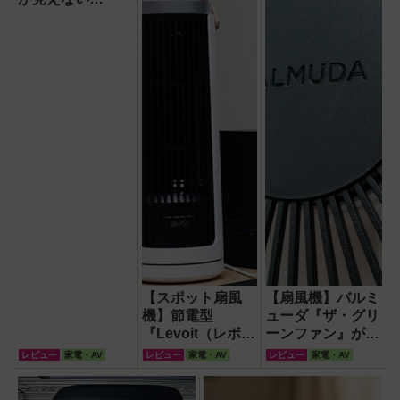
『baramood（パ
ラムード）』4種
使い比べ
【スポット扇風
【扇風機】バルミ
機】節電型
ューダ『ザ・グリ
『Levoit（レボイ
ーンファン』が再
ト）ミニタワーフ
現する自然の風が
レビュー
家電・AV
レビュー
家電・AV
レビュー
家電・AV
ァン』なら快適・
徹底している！
安全・静音・コン