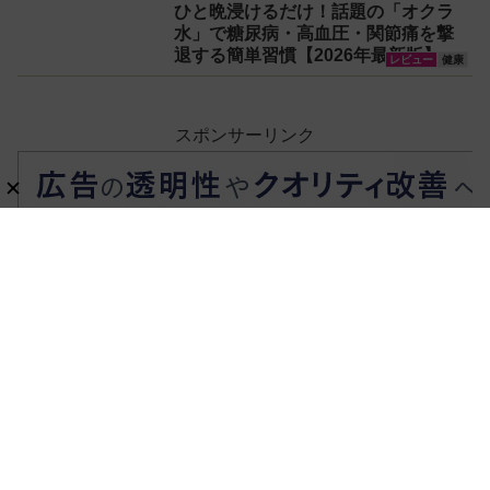
ひと晩浸けるだけ！話題の「オクラ
水」で糖尿病・高血圧・関節痛を撃
退する簡単習慣【2026年最新版】
レビュー
健康
スポンサーリンク
ホーム
レビュー