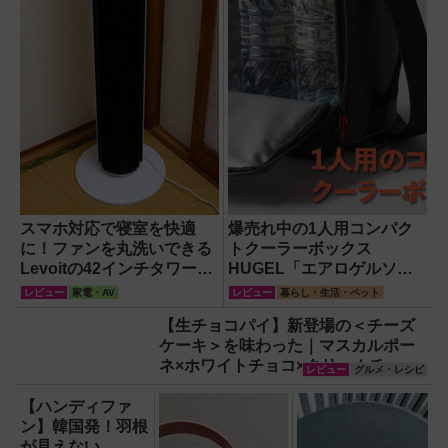
スマホ対応で寝室を快適
爆売れ中の1人用コンパク
に！ファンを丸洗いできる
トクーラーボックス
Levoitの42インチタワーフ
HUGEL「エアロゲルソフ
ァン
トクーラー4L」【アイリス
レビュー
家電・AV
レビュー
暮らし・生活・ペット
オーヤマ】！宇宙服の技術
【生チョコパイ】新登場の＜チーズ
で保冷力も異次元だった
ケーキ＞を味わった｜マスカルポー
ネ×ホワイトチョコ×クリームチーズ
レビュー
グルメ・レシピ
の濃厚スイーツ！
【ハンディファ
ン】韓国発！羽根
が見えない