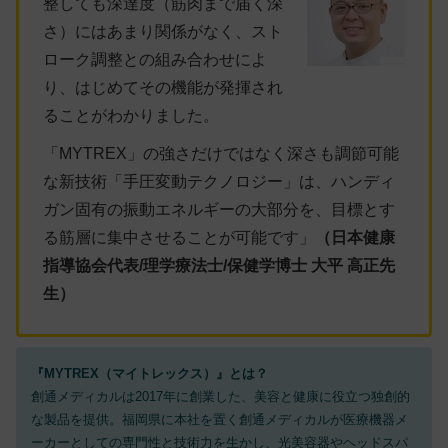
整しても深達度（筋肉まで届く深
さ）にはあまり関係がなく、スト
ローク調整との組み合わせによ
り、はじめてその機能が発揮され
ることがわかりました。
「MYTREX」の強さだけではなく深さも調節可能
な新技術「手圧変動テクノロジー」は、ハンディ
ガン固有の振動エネルギーの大部分を、目標とす
る筋層に集中させることが可能です」
（日本健康
指導協会代表/理学療法士/保健学博士 大平 高正先
生）
『MYTREX（マイトレックス）』とは？
創通メディカルは2017年に創業した、美容と健康に役立つ独創的
な製品を提供。福岡県に本社を置く創通メディカルが医療機器メ
ーカーとしての専⾨性と技術⼒を⽣かし、光美容器やヘッドスパ