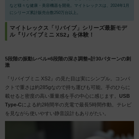
など様々な
健康・美容機器
を開発。マイトレックスは、2024年1月
にシリーズ累計販売台数250万台以上
。
マイトレックス「リバイブ」シリーズ最新モデ
ル『リバイブミニ XS2』を体験！
5段階の振動レベル×6段階の深さ調整=計30パターンの刺
激
『リバイブミニ XS2』の見た目は実にシンプル。コンパ
クトで重さは約285gなので持ち運びも可能。手のひらに
載せると密度の高い重量感を手の中心に感じます。
USB
Type-C
による約2時間半の充電で最長5時間作動。テレビ
を見ながら使いやすい静音設計もありがたい。