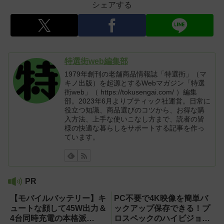
シェアする
特選街web編集部
1979年創刊の老舗商品情報誌「特選街」（マ
キノ出版）を起源とするWebマガジン「特選
街web」（ https://tokusengai.com/ ）編集
部。2023年6月よりブティック社運営。日常に
役立つ知識、商品選びのコツから、お得な購
入方法、上手な使いこなし方まで、読者の皆
様の快適な暮らしをサポートする記事を作っ
ています。
PR
【モバイルバッテリー】キ
PC不要で4K映像を簡単バ
ュートな顔して45W出力＆
ックアップ保存できる！プ
4台同時充電の本格派
ロスペックのハイビジョン