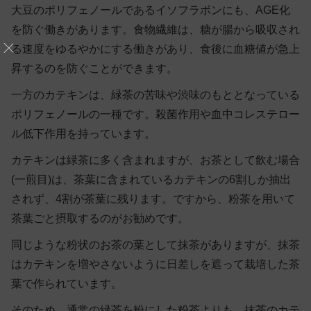
大豆のポリフェノールであるイソフラボンにも、AGE化
を防ぐ働きがあります。食物繊維は、糖が腸から吸収され
る速度をゆるやかにする働きがあり、食後に血糖値が急上
昇するのを防ぐことができます。
一方のカテキンは、緑茶の苦味や渋味のもととなっている
ポリフェノールの一種です。殺菌作用や血中コレステロー
ル低下作用を持っています。
カテキンは緑茶に多く含まれますが、お茶として飲む場合
(一煎目)は、茶葉に含まれているカテキンの6割しか抽出
されず、4割が茶葉に残ります。ですから、粉茶を用いて
茶葉ごと摂取するのがお勧めです。
同じような粉状のお茶の葉として抹茶がありますが、抹茶
はカテキンを増やさないように日差しを遮って栽培した茶
葉で作られています。
そのため、通常の緑茶を粉にした粉茶よりも、抹茶のカテ