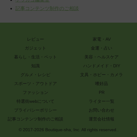
記事コンテンツ制作のご相談
レビュー
家電・AV
ガジェット
金運・占い
暮らし・生活・ペット
美容・ヘルスケア
知識
ハンドメイド・DIY
グルメ・レシピ
文具・ホビー・カメラ
スポーツ・アウトドア
嗜好品
ファッション
PR
特選街webについて
ライター一覧
プライバシーポリシー
お問い合わせ
記事コンテンツ制作のご相談
運営会社情報
© 2017-2026 Boutique-sha, Inc. All rights reserved..