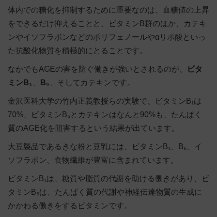
体内での糖化を抑制するために重要なのは、血糖値の上昇
をできるだけ抑えることと、ビタミンB群のほか、カテキ
ンやイソフラボンなどのポリフェノールやαリポ酸といっ
た抗酸化物質を積極的にとることです。
なかでもAGEの害を防ぐ働きが強いとされるのが、
ビタ
ミンB₁
、
B₆
、そして
カテキン
です。
金沢医科大学の竹内正義教授らの実験で、ビタミンB₁は
70%、ビタミンB₆とカテキンはなんと90%も、たんぱく
質のAGE化を阻害するという結果が出ています。
大豆製品であるきな粉と豆乳には、ビタミンB₁、B₆、イ
ソフラボン、食物繊維が豊富に含まれています。
ビタミンB₁は、糖質や脂質の代謝を助ける働きがあり、ビ
タミンB₆は、たんぱく質の代謝や神経伝達物質の生成に
かかわる働きをするビタミンです。