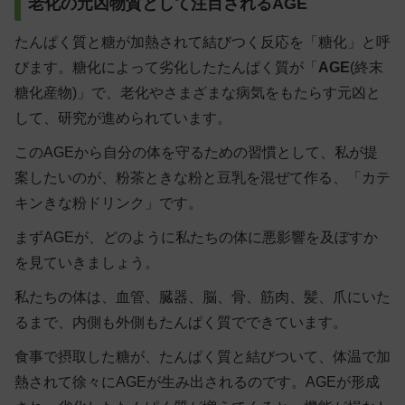
老化の元凶物質として注目されるAGE
たんぱく質と糖が加熱されて結びつく反応を「糖化」と呼
びます。糖化によって劣化したたんぱく質が「
AGE
(終末
糖化産物)」で、老化やさまざまな病気をもたらす元凶と
して、研究が進められています。
このAGEから自分の体を守るための習慣として、私が提
案したいのが、粉茶ときな粉と豆乳を混ぜて作る、「
カテ
キンきな粉ドリンク
」です。
まずAGEが、どのように私たちの体に悪影響を及ぼすか
を見ていきましょう。
私たちの体は、血管、臓器、脳、骨、筋肉、髪、爪にいた
るまで、内側も外側もたんぱく質でできています。
食事で摂取した糖が、たんぱく質と結びついて、体温で加
熱されて徐々にAGEが生み出されるのです。AGEが形成