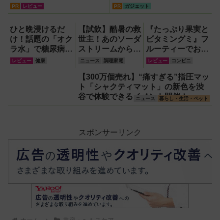
『RORRY CharmGo オー
レコーダー『HVE705-
PR
レビュー
PR
ガジェット
ルインミニ』でスマホもモ
PRO』
バイルファンもノートPC
ひと晩浸けるだ
【試飲】酷暑の救
『たっぷり果実と
も安心
け！話題の「オク
世主！あのソーダ
ビタミングミ』フ
ラ水」で糖尿病・
ストリームから
ルーティーでおい
高血圧・関節痛を
『くだもの
しいのに1日分の
レビュー
健康
ニュース
調理家電
レビュー
コンビニ
撃退する簡単習慣
Vinegar（ビネガ
ビタミンもとれる
【300万個売れ】“痛すぎる”指圧マッ
【2026年最新
ー）』が登場！ス
って!?【食べてみ
ト「シャクティマット」の新色を渋
版】
ッキリ美味しくて
た】
谷で体験できるイベント開催！
どハマり確定
ニュース
暮らし・生活・ペット
スポンサーリンク