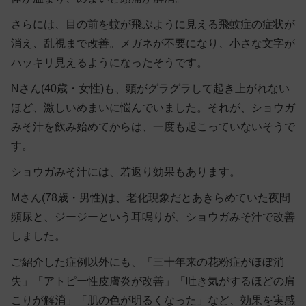
さらには、目の前を蚊が飛ぶように見える飛蚊症の症状が
消え、乱視まで改善。メガネが不要になり、小さな文字が
ハッキリ見えるようになったそうです。
Nさん(40歳・女性)も、頭がグラグラして起き上がれない
ほど、激しいめまいに悩んでいました。それが、ショウガ
みそ汁を飲み始めてからは、一度も起こっていないそうで
す。
ショウガみそ汁には、若返り効果もあります。
Mさん(78歳・男性)は、老化現象だとあきらめていた夜間
頻尿と、ジージーという耳鳴りが、ショウガみそ汁で改善
しました。
ご紹介した症例以外にも、「三十年来の花粉症がほぼ消
失」「アトピー性皮膚炎が改善」「吐き気がするほどの肩
こりが解消」「肌の色が明るくなった」など、効果を実感