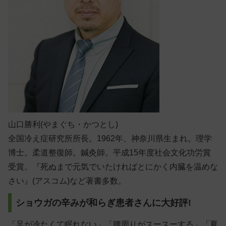
山口勝利(やまぐち・かつとし)
全国冷え症研究所所長。1962年、神奈川県生まれ。理学
博士。柔道整復師。鍼灸師。平成15年度社会文化功労賞
受賞。『死ぬまで元気でいたければとにかく内臓を温めな
さい』(アスコム)など著書多数。
ショウガの辛みが和らぎ患者さんに大好評!
「足が冷たくて眠れない」「腰周りがスースーする」「夏