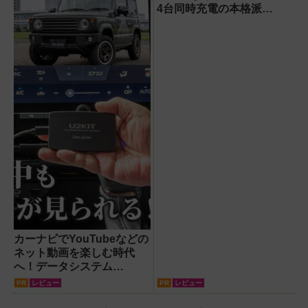
4台同時充電の本格派
『RORRY CharmGo オー
ルインミニ』でスマホもモ
バイルファンもノートPCも
安心
カーナビでYouTubeなどの
ネット動画を楽しむ時代
へ！データシステム
『U2KIT』がドライブを変
PR
レビュー
PR
レビュー
える【PR】