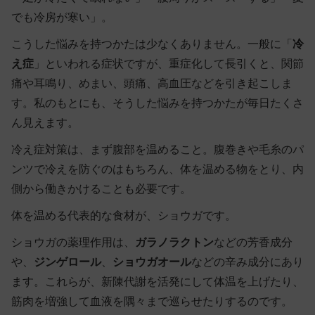
でも冷房が寒い」。
こうした悩みを持つかたは少なくありません。一般に「
冷
え症
」といわれる症状ですが、重症化して長引くと、関節
痛や耳鳴り、めまい、頭痛、高血圧などを引き起こしま
す。私のもとにも、そうした悩みを持つかたが毎日たくさ
ん見えます。
冷え症対策は、まず腹部を温めること。腹巻きや毛糸のパ
ンツで冷えを防ぐのはもちろん、体を温める物をとり、内
側から働きかけることも必要です。
体を温める代表的な食材が、
ショウガ
です。
ショウガの薬理作用は、
ガラノラクトン
などの芳香成分
や、
ジンゲロール
、
ショウガオール
などの辛み成分にあり
ます。これらが、新陳代謝を活発にして体温を上げたり、
筋肉を増強して血液を隅々まで巡らせたりするのです。