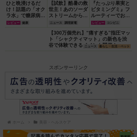
ひと晩浸けるだ
【試飲】酷暑の救
『たっぷり果実と
け！話題の「オク
世主！あのソーダ
ビタミングミ』フ
ラ水」で糖尿病・
ストリームから
ルーティーでおい
高血圧・関節痛を
『くだもの
しいのに1日分の
レビュー
健康
ニュース
調理家電
レビュー
コンビニ
撃退する簡単習慣
Vinegar（ビネガ
ビタミンもとれる
【300万個売れ】“痛すぎる”指圧マッ
【2026年最新
ー）』が登場！ス
って!?【食べてみ
ト「シャクティマット」の新色を渋
版】
ッキリ美味しくて
た】
谷で体験できるイベント開催！
どハマり確定
ニュース
暮らし・生活・ペット
スポンサーリンク
ホーム
美容・ヘルスケア