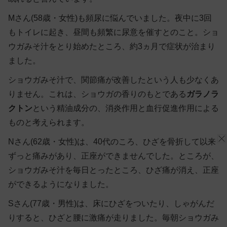
Mさん(58歳・女性)も頻尿に悩んでいました。夜中に3回
もトイレに起き、昼間も頻繁に尿意を催すとのこと。ショ
ウガみそ汁をとり始めたところ、約3ヵ月で症状が治まり
ました。
ショウガみそ汁で、関節痛が改善したという人も少なくあ
りません。これは、ショウガの香りのもとである
ガラノラ
クトン
という精油成分の、消炎作用と血行促進作用による
ものと考えられます。
Nさん(62歳・女性)は、40代のころ、ひざを骨折して以来
ずっと痛みがあり、正座ができませんでした。ところが、
ショウガみそ汁を毎日とったところ、ひざ痛が消え、正座
ができるようになりました。
Sさん(77歳・男性)は、床にひざをついたり、しゃがんだ
りすると、ひざと腰に激痛が走りました。毎朝ショウガみ