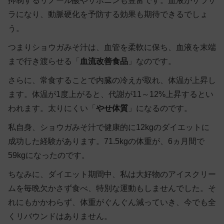
抑制するリノール酸やサポニンも豊富です。血液がサラサ
ラになり、動脈硬化を予防する効果も期待できるでしょ
う。
つまりショウガみそ汁は、血管を柔軟に保ち、血液を末端
まで行き渡らせる「
血流改善食品
」なのです。
さらに、常食することで内臓の冷えが取れ、体温が上昇し
ます。体温が1度上がると、代謝が11～12%上昇するとい
われます。太りにくい「
やせ体質
」になるのです。
私自身、ショウガみそ汁で健康的に12kgのダイエットに
成功した経験があります。71.5kgの体重が、6ヵ月間で
59kgになったのです。
ちなみに、ダイエット期間中、私は大好物のアイスクリー
ムを毎晩欠かさず食べ、特別な運動もしませんでした。そ
れにもかかわらず、体重がぐんぐん減っていき、今でも全
くリバウンドはありません。