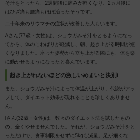
そ汁をとったら、2週間後に痛みが軽くなり、2ヵ月後に
はひざ痛も腰痛もほぼ治ったそうです。
二十年来のリウマチの症状が改善した人もいます。
Aさん(77歳・女性)は、ショウガみそ汁をとるようになっ
てから、体のこわばりが軽減し、朝、起き上がる時間が短
くなりました。座った姿勢から立ち上がる際にも、体を楽
に動かせるようになったと喜んでいます。
起き上がれないほどの激しいめまいと決別!
また、ショウガみそ汁によって体温が上がり、代謝がアッ
プして、ダイエット効果が現れることも珍しくありませ
ん。
Iさん(32歳・女性)は、数々のダイエット法を試したもの
の、全くやせませんでした。それが、ショウガみそ汁をと
っただけで、食事制限をせずに5kgも減量。足が細くな