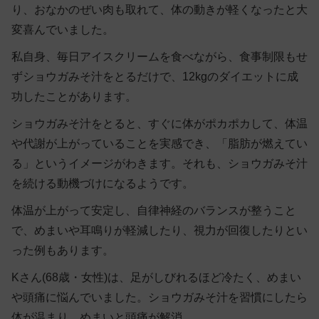
り、おなかのぜい肉も取れて、体の動きが軽くなったと大
変喜んでいました。
私自身、毎日アイスクリームを食べながら、食事制限もせ
ずショウガみそ汁をとるだけで、12kgのダイエットに成
功したことがあります。
ショウガみそ汁をとると、すぐに体がポカポカして、体温
や代謝が上がっていることを実感でき、「脂肪が燃えてい
る」というイメージがわきます。それも、ショウガみそ汁
を続ける動機づけになるようです。
体温が上がって安定し、自律神経のバランスが整うこと
で、めまいや耳鳴りが軽減したり、視力が回復したりとい
った例もあります。
Kさん(68歳・女性)は、足がしびれるほど冷たく、めまい
や頭痛に悩んでいました。ショウガみそ汁を習慣にしたら
体が温まり、めまいと頭痛が解消。