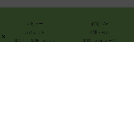
レビュー
家電・AV
ガジェット
金運・占い
暮らし・生活・ペット
美容・ヘルスケア
知識
ハンドメイド・DIY
グルメ・レシピ
文具・ホビー・カメラ
スポーツ・アウトドア
嗜好品
ファッション
PR
特選街webについて
ライター一覧
プライバシーポリシー
お問い合わせ
記事コンテンツ制作のご相談
運営会社情報
© 2017-2026 Boutique-sha, Inc. All rights reserved..