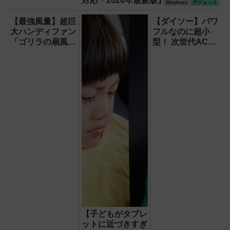
対応・2026年最新版】
Windows
ガジェット
【最強風量】超巨
【ダイソー】パワ
大ハンディファン
フルなのに超小
「ゴリラの扇風
型！ 次世代ACア
機」レビュー！直
ダプター『GaN
径16.5cmの巨大
USB充電器』が
ファンで想像以上
すごすぎる！
の涼しさを体感
【子どもがタブレ
ットに近づきすぎ