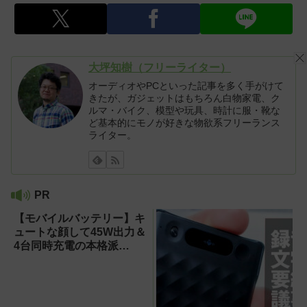
大坪知樹（フリーライター）
オーディオやPCといった記事を多く手がけて
きたが、ガジェットはもちろん白物家電、ク
ルマ・バイク、模型や玩具、時計に服・靴な
ど基本的にモノが好きな物欲系フリーランス
ライター。
PR
【モバイルバッテリー】キ
ュートな顔して45W出力＆
4台同時充電の本格派
『RORRY CharmGo オー
ルインミニ』でスマホもモ
バイルファンもノートPC
も安心