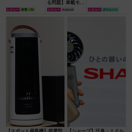
る問題】車載モニ
ターをAndroid化
レビュー
家電・AV
レビュー
Android
レビュー
ガジェット
するオットキャス
ト「OTTOAIBOX
P3 Pro」を試し
てみた結果
【スポット扇風機】節電型
【シャープ】汗臭・ミドル