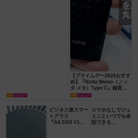
【プライムデー2026おすす
め】『Notta Memo（ノッ
タ メモ）Type C』録音か
らAI自動文字起こし・翻
PR
レビュー
PR
レビュー
訳・要約までこなすAIボイ
スレコーダー！【議事録作
ビジネス派スマー
スマホなしでジェ
成】
トグラス
ミニといつでも会
『AiLENS V1』
話できる
を体験:プレゼ
『Google Home
ン、会議、リアル
スピーカー』で未