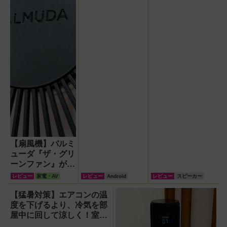
タイム翻訳に使え
来がわが家にやっ
て8万円台！
てきた！【なぜな
ぜ期対策にも】
【扇風機】バルミ
ューダ『ザ・グリ
ーンファン』が再
現する自然の風が
レビュー
家電・AV
レビュー
Android
レビュー
スピーカー
徹底している！
【猛暑対策】エアコンの温
度を下げるより、冷気を部
屋中に回して涼しく！室温
連動サーキュレーター