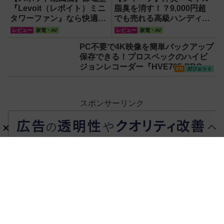
『Levoit（レボイト）ミニ
脂臭を消す！？9,000円超
タワーファン』なら快適・
でも売れる高級ハンディフ
安全・静音・コンパクトで
ァン『PJ-HS01』が凄すぎ
レビュー
家電・AV
レビュー
家電・AV
移動も簡単！【猛暑・酷暑
る
PC不要で4K映像を簡単バックアップ
対策】
保存できる！プロスペックのハイビ
ジョンレコーダー『HVE705-PRO』
PR
ガジェット
スポンサーリンク
ホーム
家電・AV