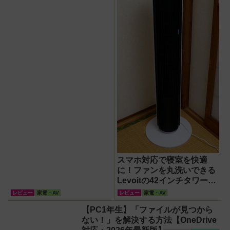
『WOOZOO（ウーズ
ー）』が頼もしい【節電】
スマホ対応で寝室を快適
に！ファンを丸洗いできる
Levoitの42インチタワーフ
ァン
レビュー
家電・AV
レビュー
家電・AV
【PC1年生】「ファイルが見つから
ない！」を解決する方法【OneDrive