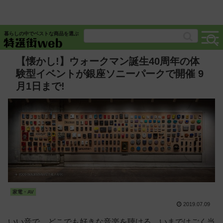
暮らしの中でベストな商品を選ぶ
【懐かし!】ウォークマン誕生40周年の体
験型イベントが銀座ソニーパークで開催 9
月1日まで!
家電・AV
2019.07.09
いい音で、どこでも好きな音楽を聴ける。いまではごく当