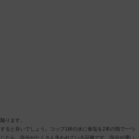
に陥ります。
すると良いでしょう。コップ1杯の水に食塩を2本の指で一つ
感じたら、塩分がたくさん失われている証拠です。塩分が濃い