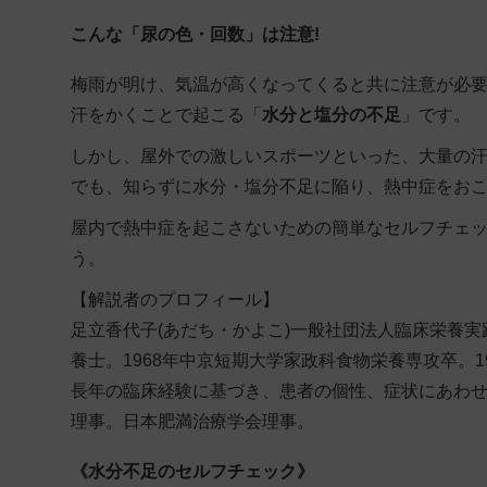
こんな「尿の色・回数」は注意!
梅雨が明け、気温が高くなってくると共に注意が必
汗をかくことで起こる「
水分と塩分の不足
」です。
しかし、屋外での激しいスポーツといった、大量の
でも、知らずに水分・塩分不足に陥り、熱中症をお
屋内で熱中症を起こさないための簡単なセルフチェ
う。
【解説者のプロフィール】
足立香代子(あだち・かよこ)一般社団法人臨床栄養
養士。1968年中京短期大学家政科食物栄養専攻卒。1
長年の臨床経験に基づき、患者の個性、症状にあわせ
理事。日本肥満治療学会理事。
《水分不足のセルフチェック》