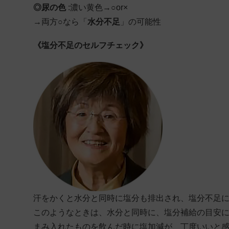
◎尿の色
:濃い黄色→○or×
→両方○なら「
水分不足
」の可能性
《塩分不足のセルフチェック》
汗をかくと水分と同時に塩分も排出され、塩分不足
このようなときは、水分と同時に、塩分補給の目安に
まみ入れたものを飲んだ時に塩加減が、丁度いいと