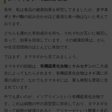
長年、私は食品の健康効果を研究してきましたが、
タマネ
ギ
と
サバ缶
の組み合わせほど最強な食べ物はないと考えて
おります。
どちらも優れた有効成分を持ち、それぞれが互いに補完し
合って、効果を倍加しています。 その健康効果は、がん
や生活習慣病のほとんどに有効です。
ではまず、タマネギから見てみましょう。
タマネギの効能は、
有機硫黄化合物
と
ケルセチン
の二大成
分によってもたらされます。有機硫黄化合物はネギ属に共
通の成分で、なかでもタマネギには、量も種類も豊富に含
まれています。
中でも多いのが、イソアリインという有機硫黄化合物で
す。これは細胞の中の原型質に存在しており、タマネギを
切って細胞が破壊されると、アリナーゼという酵素と反応