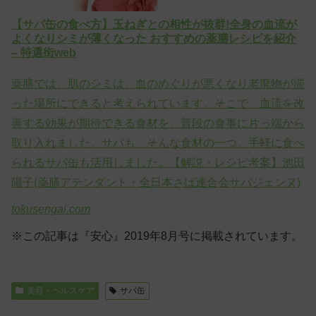
【サバ缶の食べ方】玉ねぎとの相性が抜群!全身の血流が
よくなりシミが薄くなった おすすめの薬膳レシピを紹介
– 特選街web
薬膳では、肌のシミは、血のめぐりが悪くなり老廃物が滞
った場所にできると考えられています。そこで、血流を改
善する効果が期待できる食材を、普段の食事に片っ端から
取り入れました。サバも、そんな食材の一つ。手軽に食べ
られるサバ缶も活用しました。【解説・レシピ考案】池田
陽子(薬膳アテンダント・全日本さば連合会サバジェンヌ)
tokusengai.com
※この記事は『安心』2019年8月号に掲載されています。
美容・ヘルスケア
サバ缶