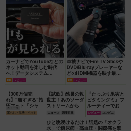
カーナビでYouTubeなどの
車載ナビでFire TV Stickや
ネット動画を楽しむ時代
DVD/Blu-rayプレーヤーな
へ！データシステム
どのHDMI機器を映す最短
『U2KIT』がドライブを変
ルート。USB接続だけで
PR
レビュー
PR
レビュー
える【PR】
Apple CarPlayもワイヤレ
ス化できる新機軸アダプタ
【300万個売
【試飲】酷暑の救
『たっぷり果実と
ーを徹底解説【データシス
れ】“痛すぎる”指
世主！あのソーダ
ビタミングミ』フ
テム『USBKIT』】
圧マット「シャク
ストリームから
ルーティーでおい
ニュース
ティマット」の新
『くだもの
しいのに1日分の
暮らし・生活・ペット
ニュース
調理家電
レビュー
コンビニ
色を渋谷で体験で
Vinegar（ビネガ
ビタミンもとれる
ひと晩浸けるだけ！話題の「オクラ
きるイベント開
ー）』が登場！ス
って!?【食べてみ
水」で糖尿病・高血圧・関節痛を撃
催！
ッキリ美味しくて
た】