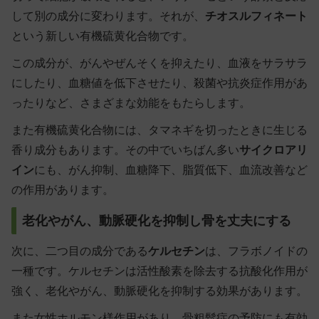
して別の成分に変わります。それが、
チオスルフィネート
という新しい有機硫黄化合物です。
この成分が、がんやぜんそくを抑えたり、血液をサラサラ
にしたり、血糖値を低下させたり、殺菌や抗炎症作用があ
ったりなど、さまざまな効能をもたらします。
また有機硫黄化合物には、タマネギを切ったときに生じる
香り成分もあります。その中でいちばん多い
サイクロアリ
イン
にも、がん抑制、血糖降下、脂質低下、血流改善など
の作用があります。
老化やがん、動脈硬化を抑制し骨を丈夫にする
次に、二つ目の成分である
ケルセチン
は、フラボノイドの
一種です。ケルセチンは活性酸素を除去する抗酸化作用が
強く、老化やがん、動脈硬化を抑制する効果があります。
また女性ホルモン様作用があり、骨粗鬆症の予防にも有効