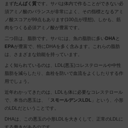
まず
たんぱく質
です。サバは体内で作ることができない必
須アミノ酸のバランスが非常によく、その指標となるアミ
ノ酸スコアが99点もあります(100点が理想)。しかも、筋
肉をつくる必須アミノ酸が豊富です。
二つ目は、脂肪です。サバには、魚の脂肪に多い
DHA
と
EPA
が豊富で、特にDHAを多く含みます。これらの脂肪
は、さまざまな効能を持っています。
よく知られているのは、LDL(悪玉)コレステロールや中性
脂肪を減らしたり、血栓を防いで血流をよくしたりする作
用でしょう。
近年わかってきたのは、LDLも体に必要なコレステロール
で、本当の悪玉は、「
スモールデンスLDL
」という、小形
のLDLだということです。
DHAは、この
悪玉の小形LDLを大きくして、正常のLDLに
する
働きがあるのです。