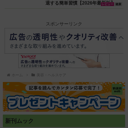
退する簡単習慣【2026年最新版】
どハマり確定
レビュー
健康
スポンサーリンク
ホーム
美容・ヘルスケア
新刊ムック