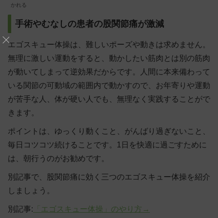
かれる
手術やむなしの患者の股関節痛が激減
エゴスキュー体操は、難しいポーズや動きは求めません。
無理に激しい運動をすると、動かしたい筋肉とは別の筋肉
が動いてしまって逆効果だからです。人間に本来備わって
いる関節の可動域の範囲内で動かすので、お年寄りや運動
が苦手な人、体が硬い人でも、無理なく実践することがで
きます。
ポイントは、
ゆっくり動く
こと、
がんばり過ぎない
こと、
毎日コツコツ続ける
ことです。1日を快適に過ごすために
は、朝行うのがお勧めです。
別記事で、股関節痛に効く三つのエゴスキュー体操を紹介
しましょう。
別記事:
「エゴスキュー体操」のやり方→