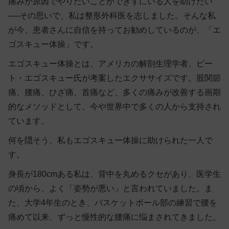
痛みが原因でやりたいことができずにいる人を助けたい
──その思いで、私は整形外科医を志しました。そんな私
が今、患者さんに自信を持ってお勧めしているのが、「
エ
ゴスキュー体操
」です。
エゴスキュー体操とは、アメリカの解剖生理学者、ピー
ト・エゴスキュー氏が考案したエクササイズです。股関節
痛、腰痛、ひざ痛、首痛など、多くの痛みが改善する画期
的なメソッドとして、今や世界中で多くの人から支持され
ています。
何を隠そう、私もエゴスキュー体操に助けられた一人で
す。
身長が180cmある私は、背中を丸めるクセがあり、医学生
の頃から、よく「姿勢が悪い」と言われていました。ま
た、大学4年生のとき、バスケットボール部の練習で腰を
痛めて以来、ずっと慢性的な腰痛に悩まされてきました。