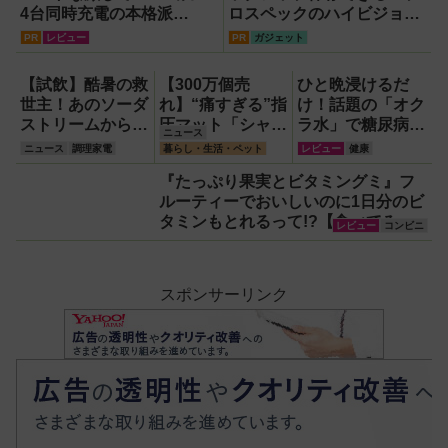
4台同時充電の本格派
ロスペックのハイビジョン
『RORRY CharmGo オー
レコーダー『HVE705-
PR
レビュー
PR
ガジェット
ルインミニ』でスマホもモ
PRO』
バイルファンもノートPC
【試飲】酷暑の救
【300万個売
ひと晩浸けるだ
も安心
世主！あのソーダ
れ】“痛すぎる”指
け！話題の「オク
ストリームから
圧マット「シャク
ラ水」で糖尿病・
ニュース
『くだもの
ティマット」の新
高血圧・関節痛を
ニュース
調理家電
暮らし・生活・ペット
レビュー
健康
Vinegar（ビネガ
色を渋谷で体験で
撃退する簡単習慣
『たっぷり果実とビタミングミ』フ
ー）』が登場！ス
きるイベント開
【2026年最新
ルーティーでおいしいのに1日分のビ
ッキリ美味しくて
催！
版】
タミンもとれるって!?【食べてみ
どハマり確定
レビュー
コンビニ
た】
スポンサーリンク