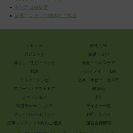
ゲッカヨ編集室
記事コンテンツ制作のご相談
レビュー
家電・AV
ガジェット
金運・占い
暮らし・生活・ペット
美容・ヘルスケア
知識
ハンドメイド・DIY
グルメ・レシピ
文具・ホビー・カメラ
スポーツ・アウトドア
嗜好品
ファッション
PR
特選街webについて
ライター一覧
プライバシーポリシー
お問い合わせ
記事コンテンツ制作のご相談
運営会社情報