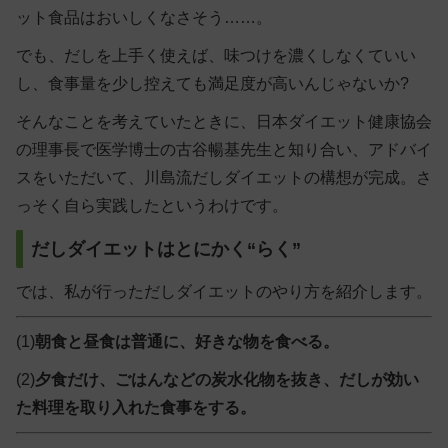
ット食品はおいしくなさそう……。
でも、
だしを上手く使えば、味つけを濃くしなくていい
し、食事量を少し控えても満足度が高いんじゃないか?
そんなことを考えていたときに、日本ダイエット健康協会
の理事長で医学博士の古谷暢基先生と知り合い、アドバイ
スをいただいて、川島流だしダイエットの構想が完成。さ
っそく自ら実践したというわけです。
だしダイエットはとにかく“らく”
では、私が行っただしダイエットのやり方を紹介します。
(1)
朝食と昼食は普通に、好きな物を食べる。
(2)
夕食だけ、ごはんなどの炭水化物を抜き、だしが効い
た料理を取り入れた食事をする。