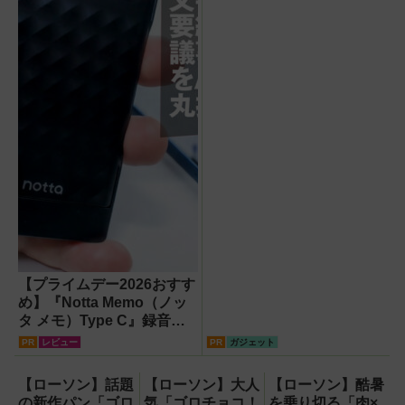
PRO』
【プライムデー2026おすす
め】『Notta Memo（ノッ
タ メモ）Type C』録音か
らAI自動文字起こし・翻
PR
レビュー
PR
ガジェット
訳・要約までこなすAIボイ
スレコーダー！【議事録作
【ローソン】話題
【ローソン】大人
【ローソン】酷暑
成】
の新作パン「ゴロ
気「ゴロチョコ！
を乗り切る「肉×