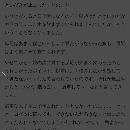
といびきが止まった
」とのこと。
いびきがあると口呼吸になるので、朝起きたときにのどが
カラカラ……。水を飲まずにいられませんでしたが、そう
いうこともなくなりました。
以前はあまり僕といっしょに寝たがらなかった娘も、最近
はよく側に来て寝てくれます。
やせてから、娘の僕に対する反応が大きく変わったのも、
うれしかったポイント。以前はよく僕のおなかを指して
「
きたない～
」なんて言われていたのです。それが最近や
たらと「
パパ、抱っこ!
」「
肩車して～
」などと言ってき
ます。
肩車なんて今まで頼まれたこともなかったのに……。きっ
と「
コイツに言っても、できないんだろうな
」と娘に思わ
れてたんじゃないでしょうか?これが、やせて一番よかっ