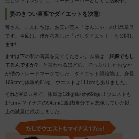
だしクッキング」で、ユーチューバーとしても活動中。
妻のきつい言葉でダイエットを決意!
皆さん、こんにちは。お笑い芸人「はんにゃ」の川島章良
です。今回は、僕が考案した「
だしダイエット
」を公開し
ます!
まずは下の私の写真を見てください。以前は「
妊娠でもし
てるんですか?
」と言われるほどの、でっぷりしたおなか
が僕のトレードマークでした。ダイエット開始前は、身長
169cmで体重約81‌kg、ウエストは111cmもありました。
それが約3ヵ月で、体重は12‌kg減の約69‌kgに! ウエストも
17‌cmもマイナスの94‌cmに激減!自分でも想像していた以
上の減量に成功しました。