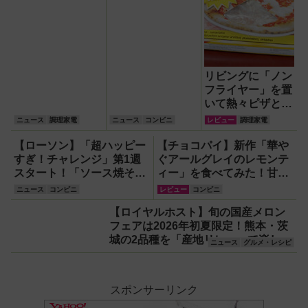
リビングに「ノン
フライヤー」を置
いて熱々ピザとフ
ィッシュ＆チップ
ニュース
調理家電
ニュース
コンビニ
レビュー
調理家電
ス三昧！
【ローソン】「超ハッピー
【チョコパイ】新作「華や
すぎ！チャレンジ」第1週
ぐアールグレイのレモンテ
スタート！「ソース焼そば
ィー」を食べてみた！甘さ
63％増量」や「盛りすぎ！
すっきりで大人っぽく、初
ニュース
コンビニ
レビュー
コンビニ
プレミアムロールケーキ」
夏にぴったり
【ロイヤルホスト】旬の国産メロン
51％増量ほか
フェアは2026年初夏限定！熊本・茨
城の2品種を「産地リレー」で楽しむ
ニュース
グルメ・レシピ
全5品【ファミレス】
スポンサーリンク