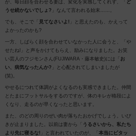
が、毎日顔を合わせる妻は、変化を実感してくれず、「
ど
うせ続かないでしょ?
」なんて言われる始末……。
でも、そこで「
見てなさいよ!
」と思えたのも、かえって
よかったのかも?
一方、しばらく顔を合わせていなかった人に会うと、「や
せたね!」と声をかけてもらえ、励みになりました。お笑
い芸人のフジモンさん(FUJIWARA・藤本敏史)には「
お
い、病気なったんか?
」と心配されてしまいましたが
(笑)。
やせるにつれて体調がよくなるのも実感できました。仲間
とたまにフットサルをするのですが、体のキレが格段によ
くなり、走るのが早くなったと思います。
また、のどの周りのぜい肉が落ちたおかげでしょう。いび
きが止まりました。以前は妻から「
うるさいから、私たち
より先に寝るな!
」と言われていたのが、「
本当にピタッ