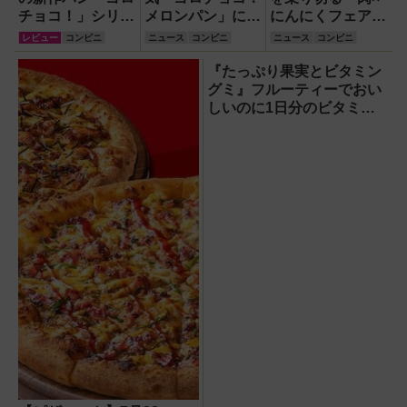
チョコ！」シリー
メロンパン」にデ
にんにくフェア」
ズ3種類食べ比
ニッシュとスティ
『特盛！ガリマヨ
レビュー
コンビニ
ニュース
コンビニ
ニュース
コンビニ
べ！
ックが登場！新作
豚カルビ』や新作
スイーツ・よくば
スイーツなど
『たっぷり果実とビタミン
りセットほか
グミ』フルーティーでおい
しいのに1日分のビタミン
もとれるって!?【食べてみ
た】