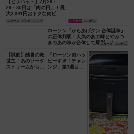
【ピザハット】7月28・
29・30日は「肉の日」！最
大3,091円おトクな肉ピザ
で猛暑を吹き飛ばそう
ニュース
グルメ・レシピ
レビュー
コンビニ
ローソン『からあげクン 合体謎味』
の正体判明！人気のあの味とやみつ
きのあの味が合体して爆裂うめぇ～!!
ニュース
コンビニ
【試飲】酷暑の救
「ローソン超ハッ
世主！あのソーダ
ピーすぎ！チャレ
ストリームから
ンジ」第3週目は
『くだもの
6月15・16日発
Vinegar（ビネガ
売！スイーツ『盛
ー）』が登場！ス
りすぎ！ふわ濃チ
ッキリ美味しくて
ーズケーキ』約
どハマり確定
51％増量や『合
わせすぎ！カツ×
フランクカレー
（中辛）』など全
15品！