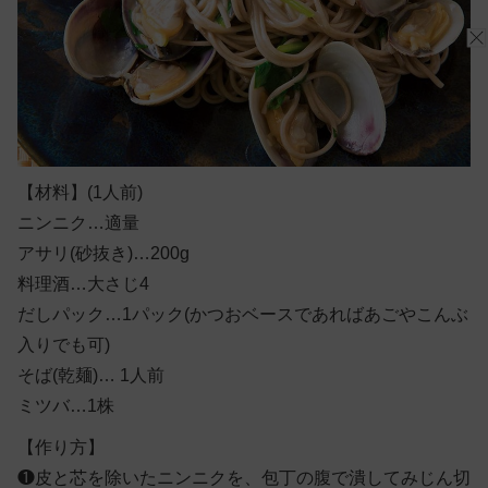
【材料】
(1人前)
ニンニク…適量
アサリ(砂抜き)…200g
料理酒…大さじ4
だしパック…1パック(かつおベースであればあごやこんぶ
入りでも可)
そば(乾麺)… 1人前
ミツバ…1株
【作り方】
❶
皮と芯を除いたニンニクを、包丁の腹で潰してみじん切