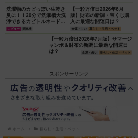
を使ってみた！川
越の風鈴から着想
洗濯物のカビっぽい生乾き
【一粒万倍日2026年6月
を得たかわいい見
臭に！！20分で洗濯槽大洗
版】財布の新調・宝くじ購
た目のリアルな使
浄できるカビトルネード
入に最適な開運日は？
い勝手を徹底解説
Neo縦型用をガチ検証して
レビュー
掃除機
金運・占い
暮らし・生活・ペット
分かった消臭効果
【一粒万倍日2026年7月版】サマージ
ャンボ＆財布の新調に最適な開運日
は？
金運・占い
暮らし・生活・ペット
スポンサーリンク
ホーム
暮らし・生活・ペット