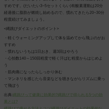
すめです。(だいたい3~5セットくらい)有酸素運動は20分
経過後に脂肪が燃焼し始めるので、慣れてきたら20~30分
程度続けてみましょう。
<縄跳びダイエットのポイント>
・軽くウォーミングアップして体を温めてから飛ぶのがお
すすめ
・慣れないうちは1日おき、週3回はやろう
・心拍数140～150回程度で軽く汗ばむ程度からはじめよ
う
・筋肉痛になったらしっかり休む
・マンネリを感じたら音楽などを聴きながらリズムに乗っ
て飛ぼう
出典:
縄跳びって健康に効果的?縄跳びで得られる5つの効
果とは?
縄跳びで痩せる方法とコツ!縄跳びダイエットの効果的な