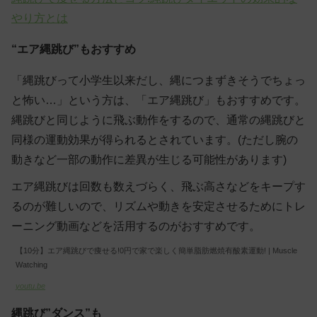
やり方とは
“エア縄跳び”もおすすめ
「縄跳びって小学生以来だし、縄につまずきそうでちょっ
と怖い…」という方は、「エア縄跳び」もおすすめです。
縄跳びと同じように飛ぶ動作をするので、通常の縄跳びと
同様の運動効果が得られるとされています。(ただし腕の
動きなど一部の動作に差異が生じる可能性があります)
エア縄跳びは回数も数えづらく、飛ぶ高さなどをキープす
るのが難しいので、リズムや動きを安定させるためにトレ
ーニング動画などを活用するのがおすすめです。
【10分】エア縄跳びで痩せる!0円で家で楽しく簡単脂肪燃焼有酸素運動! | Muscle
Watching
youtu.be
縄跳び”ダンス”も