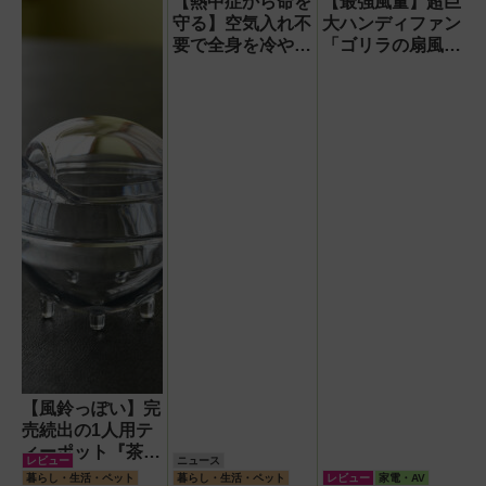
【熱中症から命を
【最強風量】超巨
守る】空気入れ不
大ハンディファン
要で全身を冷やす
「ゴリラの扇風
『ワンタッチアイ
機」レビュー！直
スバス』。子ども
径16.5cmの巨大
たちのスポーツ現
ファンで想像以上
場に1台置くべき
の涼しさを体感
理由
【風鈴っぽい】完
売続出の1人用テ
ィーポット『茶鈴
レビュー
ニュース
（ティーリン）』
暮らし・生活・ペット
暮らし・生活・ペット
レビュー
家電・AV