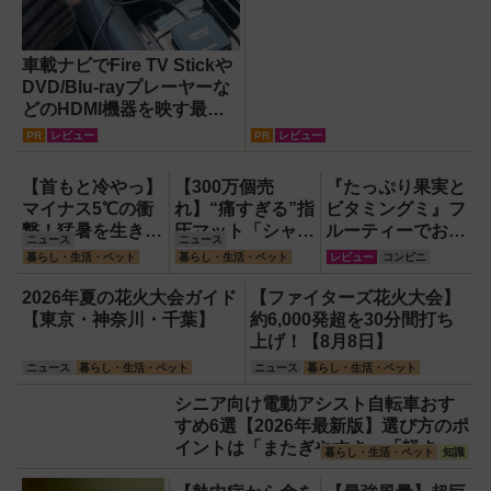
車載ナビでFire TV Stickや
DVD/Blu-rayプレーヤーな
どのHDMI機器を映す最短
ルート。USB接続だけで
PR
レビュー
PR
レビュー
Apple CarPlayもワイヤレ
ス化できる新機軸アダプタ
【首もと冷やっ】
【300万個売
『たっぷり果実と
ーを徹底解説【データシス
マイナス5℃の衝
れ】“痛すぎる”指
ビタミングミ』フ
テム『USBKIT』】
撃！猛暑を生き抜
圧マット「シャク
ルーティーでおい
ニュース
ニュース
く携帯氷のう「ゴ
ティマット」の新
しいのに1日分の
暮らし・生活・ペット
暮らし・生活・ペット
レビュー
コンビニ
リラの冷棒」
色を渋谷で体験で
ビタミンもとれる
きるイベント開
って!?【食べてみ
2026年夏の花火大会ガイド
【ファイターズ花火大会】
催！
た】
【東京・神奈川・千葉】
約6,000発超を30分間打ち
上げ！【8月8日】
ニュース
暮らし・生活・ペット
ニュース
暮らし・生活・ペット
シニア向け電動アシスト自転車おす
すめ6選【2026年最新版】選び方のポ
イントは「またぎやすさ」「軽さ」
暮らし・生活・ペット
知識
「足つきの良さ」