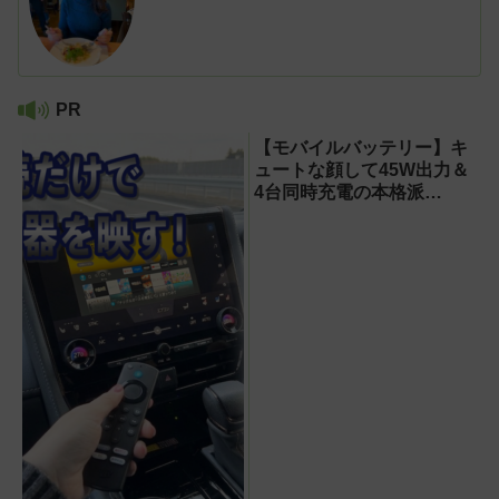
PR
【モバイルバッテリー】キ
ュートな顔して45W出力＆
4台同時充電の本格派
『RORRY CharmGo オー
ルインミニ』でスマホもモ
バイルファンもノートPCも
安心