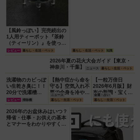
【風鈴っぽい】完売続出の
1人用ティーポット『茶鈴
（ティーリン）』を使って
みた！川越の風鈴から着想
レビュー
暮らし・生活・ペット
暮らし・生活・ペット
知識
を得たかわいい見た目のリ
2026年夏の花火大会ガイド【東京・
アルな使い勝手を徹底解説
神奈川・千葉】
ニュース
暮らし・生活・ペット
洗濯物のカビっぽ
【熱中症から命を
【一粒万倍日
い生乾き臭に！！
守る】空気入れ不
2026年6月版】財
20分で洗濯槽大
要で全身を冷やす
布の新調・宝くじ
ニュース
金運・占い
洗浄できるカビト
『ワンタッチアイ
購入に最適な開運
レビュー
掃除機
暮らし・生活・ペット
暮らし・生活・ペット
ルネードNeo縦型
スバス』。子ども
日は？
用をガチ検証して
たちのスポーツ現
2026年のお盆休みはいつ？
分かった消臭効果
場に1台置くべき
帰省・仕事・お供えの基本
理由
とマナーをわかりやすく解
説