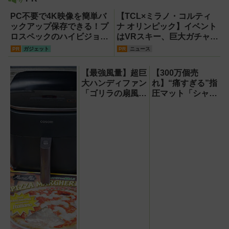
PC不要で4K映像を簡単バ
【TCL×ミラノ・コルティ
ックアップ保存できる！プ
ナ オリンピック】イベント
ロスペックのハイビジョン
はVRスキー、巨大ガチャな
レコーダー『HVE705-
どのイマーシブ体験が目白
PR
ガジェット
PR
ニュース
PRO』
押し！【PR】
【最強風量】超巨
【300万個売
大ハンディファン
れ】“痛すぎる”指
「ゴリラの扇風
圧マット「シャク
機」レビュー！直
ティマット」の新
径16.5cmの巨大
色を渋谷で体験で
ファンで想像以上
きるイベント開
の涼しさを体感
催！