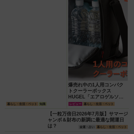
爆売れ中の1人用コンパク
トクーラーボックス
HUGEL「エアロゲルソフ
トクーラー4L」【アイリス
暮らし・生活・ペット
知識
レビュー
暮らし・生活・ペット
オーヤマ】！宇宙服の技術
【一粒万倍日2026年7月版】サマージ
で保冷力も異次元だった
ャンボ＆財布の新調に最適な開運日
は？
金運・占い
暮らし・生活・ペット