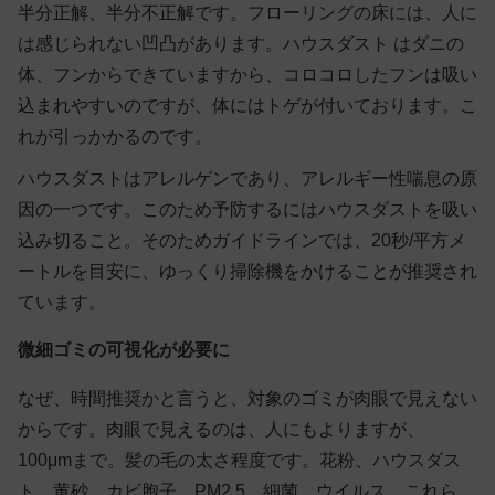
半分正解、半分不正解です。フローリングの床には、人に
は感じられない凹凸があります。ハウスダスト はダニの
体、フンからできていますから、コロコロしたフンは吸い
込まれやすいのですが、体にはトゲが付いております。こ
れが引っかかるのです。
ハウスダストはアレルゲンであり、アレルギー性喘息の原
因の一つです。このため予防するにはハウスダストを吸い
込み切ること。そのためガイドラインでは、20秒/平方メ
ートルを目安に、ゆっくり掃除機をかけることが推奨され
ています。
微細ゴミの可視化が必要に
なぜ、時間推奨かと言うと、対象のゴミが肉眼で見えない
からです。肉眼で見えるのは、人にもよりますが、
100μmまで。髪の毛の太さ程度です。花粉、ハウスダス
ト、黄砂、カビ胞子、PM2.5、細菌、ウイルス、これら