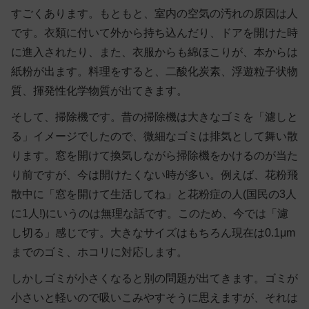
すごくあります。もともと、室内の空気の汚れの原因は人
です。衣類に付いて外から持ち込んだり、ドアを開けた時
に進入されたり、また、衣服からも綿ほこりが、本からは
紙粉が出ます。料理をすると、二酸化炭素、浮遊粒子状物
質、揮発性化学物質が出てきます。
そして、掃除機です。昔の掃除機は大きなゴミを「濾しと
る」イメージでしたので、微細なゴミは排気として舞い散
ります。窓を開けて換気しながら掃除機をかけるのが当た
り前ですが、今は開けたくない時が多い。例えば、花粉飛
散中に「窓を開けて生活してね」と花粉症の人(国民の3人
に1人!)にいうのは無理な話です。このため、今では「濾
し切る」感じです。大きなサイズはもちろん現在は0.1μm
までのゴミ、ホコリに対応します。
しかしゴミが小さくなると別の問題が出てきます。ゴミが
小さいと軽いので吸いこみやすそうに思えますが、それは