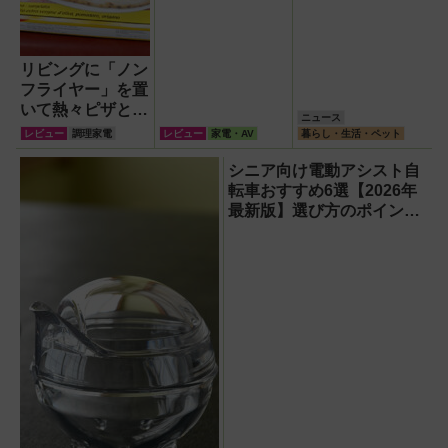
リビングに「ノン
フライヤー」を置
いて熱々ピザとフ
ニュース
ィッシュ＆チップ
レビュー
調理家電
レビュー
家電・AV
暮らし・生活・ペット
ス三昧！
シニア向け電動アシスト自
転車おすすめ6選【2026年
最新版】選び方のポイント
は「またぎやすさ」「軽
さ」「足つきの良さ」