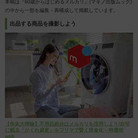
本稿は『60歳からはじめるメルカリ』(マキノ出版ムック)
の中から一部を編集・再構成して掲載しています。
出品する商品を撮影しよう
【年末大掃除】不用品処分はメルカリを活用しよう!自宅
に眠る「かくれ資産」をフリマで賢く現金化 – 特選街
web