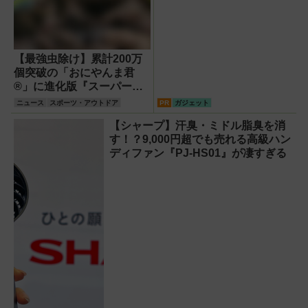
【最強虫除け】累計200万
個突破の「おにやんま君
®」に進化版『スーパーお
にやんま君®』が登場！効
ニュース
スポーツ・アウトドア
PR
ガジェット
果や違い、ペット・子供へ
【シャープ】汗臭・ミドル脂臭を消
の安心理由を徹底解説
す！？9,000円超でも売れる高級ハン
ディファン『PJ-HS01』が凄すぎる