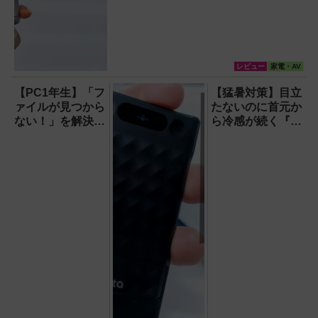
レビュー
家電・AV
【PC1年生】「フ
【猛暑対策】目立
ァイルが見つから
たないのに首元か
ない！」を解決す
ら冷感が続く『レ
る方法
オン ポケット6 』
【OneDrive対
なら、満員電車で
応・2026年最新
も涼しい顔！
版】