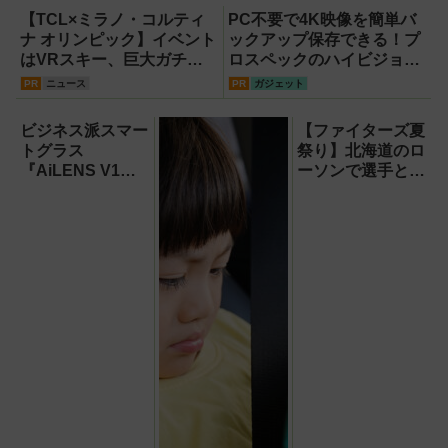
【TCL×ミラノ・コルティ
PC不要で4K映像を簡単バ
ナ オリンピック】イベント
ックアップ保存できる！プ
はVRスキー、巨大ガチャ
ロスペックのハイビジョン
などのイマーシブ体験が目
レコーダー『HVE705-
PR
ニュース
PR
ガジェット
白押し！【PR】
PRO』
ビジネス派スマー
【ファイターズ夏
トグラス
祭り】北海道のロ
『AiLENS V1』
ーソンで選手とコ
を体験:プレゼ
ラボ商品発売！
ン、会議、リアル
「伊藤投手の海鮮
タイム翻訳に使え
チゲラーメン」や
て8万円台！
「ブルーサイダ
ー」ほか