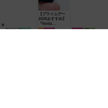
【プライムデー
2026おすすめ】
『Notta
Memo（ノッタ
Windows
ガジェット
PR
レビュー
レビュー
家電・AV
メモ）Type C』
録音からAI自動文
【ダイソー】パワフルなの
【モバイルバッテリー】キ
字起こし・翻訳・
に超小型！ 次世代ACアダ
ュートな顔して45W出力＆
要約までこなすAI
プター『GaN USB充電
4台同時充電の本格派
ボイスレコーダ
器』がすごすぎる！
『RORRY CharmGo オー
レビュー
ガジェット
PR
レビュー
ー！【議事録作
ルインミニ』でスマホもモ
シニア向け電動アシスト自転車おす
成】
バイルファンもノートPCも
すめ6選【2026年最新版】選び方のポ
安心
イントは「またぎやすさ」「軽さ」
暮らし・生活・ペット
知識
「足つきの良さ」
スポンサーリンク