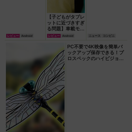
【子どもがタブレ
ットに近づきすぎ
る問題】車載モニ
ターをAndroid化
レビュー
Android
レビュー
Android
ニュース
コンビニ
するオットキャス
ト「OTTOAIBOX
PC不要で4K映像を簡単バ
P3 Pro」を試し
ックアップ保存できる！プ
てみた結果
ロスペックのハイビジョン
レコーダー『HVE705-
PRO』