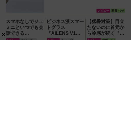
レビュー
家電・AV
スマホなしでジェ
ビジネス派スマー
【猛暑対策】目立
ミニといつでも会
トグラス
たないのに首元か
話できる
『AiLENS V1』
ら冷感が続く『レ
『Google Home
を体験:プレゼ
オン ポケット6 』
レビュー
スピーカー
レビュー
Android
レビュー
家電・AV
スピーカー』で未
ン、会議、リアル
なら、満員電車で
来がわが家にやっ
タイム翻訳に使え
も涼しい顔！
【モバイルバッテリー】キ
【最強風量】超巨大ハンデ
てきた！【なぜな
て8万円台！
ュートな顔して45W出力＆
ィファン「ゴリラの扇風
ぜ期対策にも】
4台同時充電の本格派
機」レビュー！直径16.5cm
『RORRY CharmGo オー
の巨大ファンで想像以上の
PR
レビュー
レビュー
家電・AV
ルインミニ』でスマホもモ
涼しさを体感
【2026年最新】Wordで51以上の丸
バイルファンもノートPC
囲み数字を使いたいなら「囲い文
も安心
字」で作る【Windows】