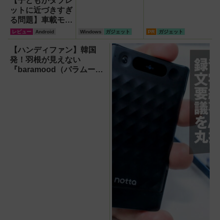
【子どもがタブレ
ットに近づきすぎ
る問題】車載モニ
ターをAndroid化
レビュー
Android
Windows
ガジェット
PR
ガジェット
するオットキャス
ト「OTTOAIBOX
【ハンディファン】韓国
P3 Pro」を試し
発！羽根が見えない
てみた結果
『baramood（パラムー
ド）』4種使い比べ