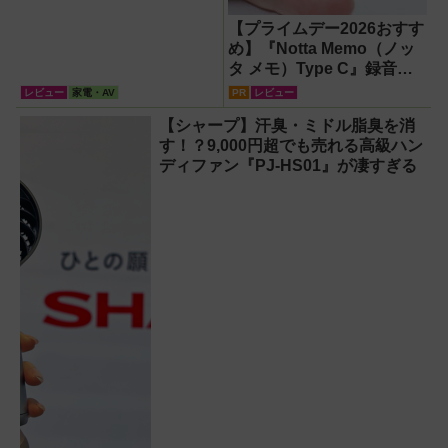
【プライムデー2026おすす
め】『Notta Memo（ノッ
タ メモ）Type C』録音か
らAI自動文字起こし・翻
レビュー
家電・AV
PR
レビュー
訳・要約までこなすAIボイ
【シャープ】汗臭・ミドル脂臭を消
スレコーダー！【議事録作
す！？9,000円超でも売れる高級ハン
成】
ディファン『PJ-HS01』が凄すぎる