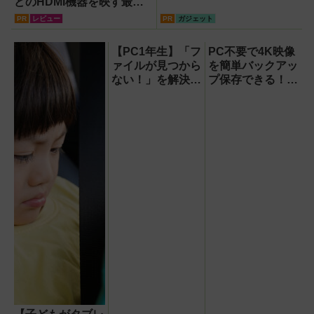
どのHDMI機器を映す最短
ルート。USB接続だけで
PR
レビュー
PR
ガジェット
Apple CarPlayもワイヤレ
ス化できる新機軸アダプタ
【PC1年生】「フ
PC不要で4K映像
ーを徹底解説【データシス
ァイルが見つから
を簡単バックアッ
テム『USBKIT』】
ない！」を解決す
プ保存できる！プ
る方法
ロスペックのハイ
【OneDrive対
ビジョンレコーダ
応・2026年最新
ー『HVE705-
版】
PRO』