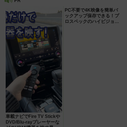
PR
PC不要で4K映像を簡単バ
ックアップ保存できる！プ
ロスペックのハイビジョン
レコーダー『HVE705-
PRO』
車載ナビでFire TV Stickや
DVD/Blu-rayプレーヤーな