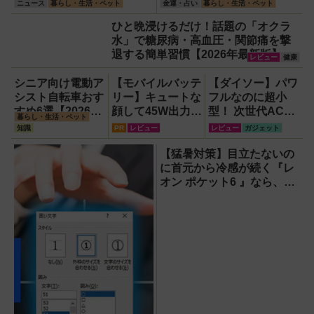
ス』。子どもたちのスポー
ニュース
暮らし・生活・ペット
金運・占い
暮らし・生活・ペット
ツ現場に1台置くべき理由
ひと晩浸けるだけ！話題の「オクラ
水」で糖尿病・高血圧・関節痛を撃
退する簡単習慣【2026年最新版】
レビュー
健康
シニア向け電動ア
【モバイルバッテ
【ダイソー】パワ
シスト自転車おす
リー】キュートな
フルなのに超小
すめ6選【2026年
顔して45W出力＆
型！ 次世代ACア
暮らし・生活・ペット
最新版】選び方の
4台同時充電の本
ダプター『GaN
知識
PR
レビュー
レビュー
ガジェット
ポイントは「また
格派『RORRY
USB充電器』が
ぎやすさ」「軽
CharmGo オール
すごすぎる！
【猛暑対策】目立たないの
さ」「足つきの良
インミニ』でスマ
に首元から冷感が続く『レ
さ」
ホもモバイルファ
オン ポケット6 』なら、満
ンもノートPCも
員電車でも涼しい顔！
安心