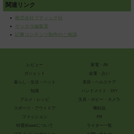
関連リンク
株式会社ブティック社
ゲッカヨ編集室
記事コンテンツ制作のご相談
レビュー
家電・AV
ガジェット
金運・占い
暮らし・生活・ペット
美容・ヘルスケア
知識
ハンドメイド・DIY
グルメ・レシピ
文具・ホビー・カメラ
スポーツ・アウトドア
嗜好品
ファッション
PR
特選街webについて
ライター一覧
プライバシーポリシー
お問い合わせ