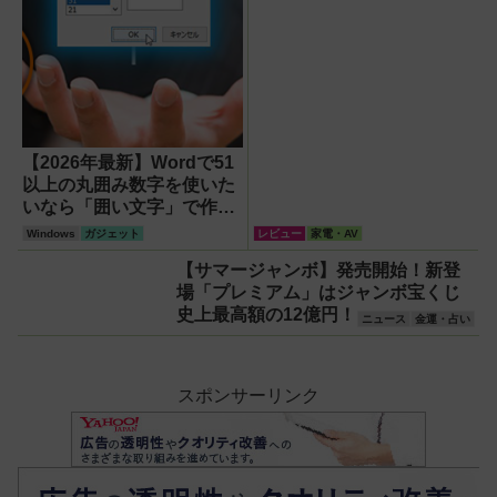
【2026年最新】Wordで51
以上の丸囲み数字を使いた
いなら「囲い文字」で作る
【Windows】
Windows
ガジェット
レビュー
家電・AV
【サマージャンボ】発売開始！新登
場「プレミアム」はジャンボ宝くじ
史上最高額の12億円！
ニュース
金運・占い
スポンサーリンク