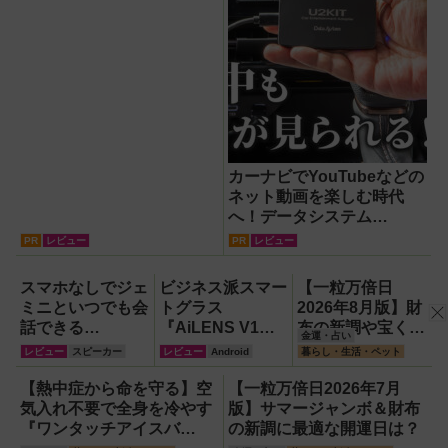
カーナビでYouTubeなどの
ネット動画を楽しむ時代
へ！データシステム
『U2KIT』がドライブを変
PR
レビュー
PR
レビュー
える【PR】
スマホなしでジェ
ビジネス派スマー
【一粒万倍日
ミニといつでも会
トグラス
2026年8月版】財
話できる
『AiLENS V1』
布の新調や宝くじ
金運・占い
『Google Home
を体験:プレゼ
の日記念・レイン
レビュー
スピーカー
レビュー
Android
暮らし・生活・ペット
スピーカー』で未
ン、会議、リアル
ボーくじ・新涼の
来がわが家にやっ
タイム翻訳に使え
100円くじ購入に
【熱中症から命を守る】空
【一粒万倍日2026年7月
てきた！【なぜな
て8万円台！
最適な開運日は？
気入れ不要で全身を冷やす
版】サマージャンボ＆財布
ぜ期対策にも】
『ワンタッチアイスバ
の新調に最適な開運日は？