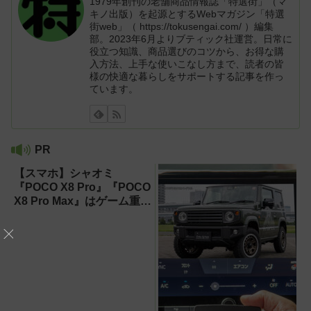
1979年創刊の老舗商品情報誌「特選街」（マ
キノ出版）を起源とするWebマガジン「特選
街web」（ https://tokusengai.com/ ）編集
部。2023年6月よりブティック社運営。日常に
役立つ知識、商品選びのコツから、お得な購
入方法、上手な使いこなし方まで、読者の皆
様の快適な暮らしをサポートする記事を作っ
ています。
PR
【スマホ】シャオミ
『POCO X8 Pro』『POCO
X8 Pro Max』はゲーム重視
ならコスパ最強クラス！
【試用レポート】