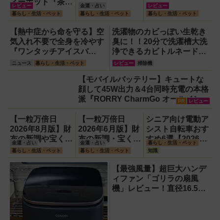
ィーポット『茶鈴
レビュー
金運・占い
レビュー
（ティーリン）』
暮らし・生活・ペット
暮らし・生活・ペット
暮らし・生活・ペット
を使ってみた！川
越の風鈴から着想
【熱中症から命を守る】空
洗濯物のカビっぽい生乾き
を得たかわいい見
気入れ不要で全身を冷やす
臭に！！20分で洗濯槽大洗
た目のリアルな使
『ワンタッチアイスバ
浄できるカビトルネード
い勝手を徹底解説
ス』。子どもたちのスポー
Neo縦型用をガチ検証して
ニュース
暮らし・生活・ペット
レビュー
掃除機
ツ現場に1台置くべき理由
分かった消臭効果
【モバイルバッテリー】キュートな
顔して45W出力＆4台同時充電の本格
派『RORRY CharmGo オールインミ
PR
レビュー
ニ』でスマホもモバイルファンもノ
ートPCも安心
【一粒万倍日
【一粒万倍日
シニア向け電動ア
2026年8月版】財
2026年6月版】財
シスト自転車おす
布の新調や宝くじ
布の新調・宝くじ
すめ6選【2026年
金運・占い
金運・占い
暮らし・生活・ペット
の日記念・レイン
購入に最適な開運
最新版】選び方の
暮らし・生活・ペット
暮らし・生活・ペット
知識
ボーくじ・新涼の
日は？
ポイントは「また
100円くじ購入に
ぎやすさ」「軽
【最強風量】超巨大ハンデ
最適な開運日は？
さ」「足つきの良
ィファン「ゴリラの扇風
さ」
機」レビュー！直径16.5cm
の巨大ファンで想像以上の
涼しさを体感