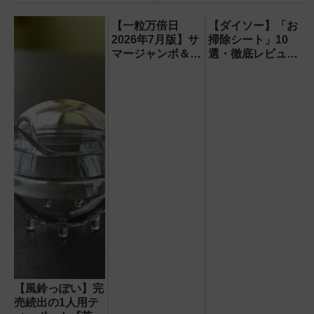
える【PR】
【一粒万倍日
【ダイソー】「お
2026年7月版】サ
掃除シート」10
マージャンボ＆財
選・徹底レビュ
布の新調に最適な
ー！【成分比較表
開運日は？
付き】
【風鈴っぽい】完
売続出の1人用テ