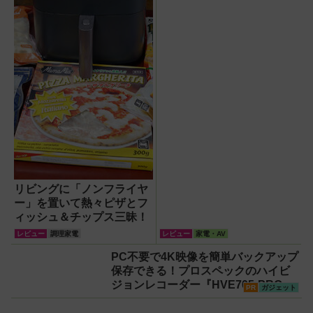
リビングに「ノンフライヤ
ー」を置いて熱々ピザとフ
ィッシュ＆チップス三昧！
レビュー
調理家電
レビュー
家電・AV
PC不要で4K映像を簡単バックアップ
保存できる！プロスペックのハイビ
ジョンレコーダー『HVE705-PRO』
PR
ガジェット