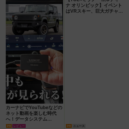
ナ オリンピック】イベント
はVRスキー、巨大ガチャな
どのイマーシブ体験が目白
押し！【PR】
カーナビでYouTubeなどの
ネット動画を楽しむ時代
へ！データシステム
『U2KIT』がドライブを変
PR
レビュー
PR
ニュース