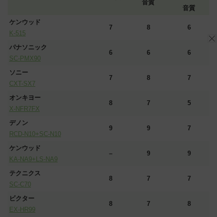
音質
音質
ケンウッド
7
8
6
K-515
パナソニック
6
6
6
SC-PMX90
ソニー
7
8
7
CXT-SX7
オンキヨー
8
7
5
X-NFR7FX
デノン
9
9
7
RCD-N10+SC-N10
ケンウッド
–
9
9
KA-NA9+LS-NA9
テクニクス
8
7
7
SC-C70
ビクター
8
7
8
EX-HR99