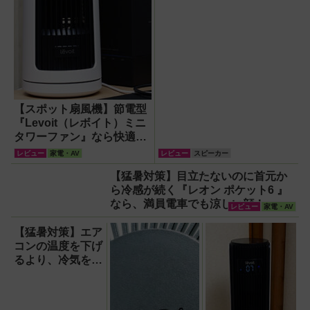
【スポット扇風機】節電型
『Levoit（レボイト）ミニ
タワーファン』なら快適・
安全・静音・コンパクトで
レビュー
家電・AV
レビュー
スピーカー
移動も簡単！【猛暑・酷暑
【猛暑対策】目立たないのに首元か
対策】
ら冷感が続く『レオン ポケット6 』
なら、満員電車でも涼しい顔！
レビュー
家電・AV
【猛暑対策】エア
コンの温度を下げ
るより、冷気を部
屋中に回して涼し
く！室温連動サー
キュレーター