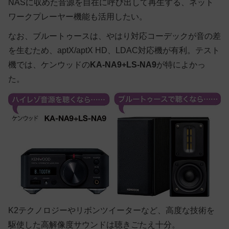
NASに収めた音源を自在に呼び出して再生する、ネット
ワークプレーヤー機能も活用したい。
なお、ブルートゥースは、やはり対応コーデックが音の差
を生むため、aptX/aptX HD、LDAC対応機が有利。テスト
機では、ケンウッドの
KA-NA9+LS-NA9
が特によかっ
た。
K2テクノロジーやリボンツイーターなど、高度な技術を
駆使した高解像度サウンドは聴きごたえ十分。