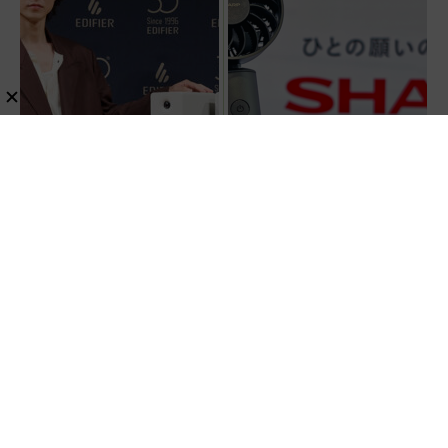
【取材レポ】Edifier発表会
【シャープ】汗臭・ミドル
に山﨑賢人さんが登場！圧
脂臭を消す！？9,000円超
倒的音圧の新スピーカー
でも売れる高級ハンディフ
「M90」の実力とは？
ァン『PJ-HS01』が凄すぎ
ニュース
家電・AV
レビュー
家電・AV
る
スポンサーリンク