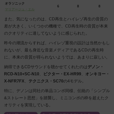
オラソニック
6
8
8
マリアージュ・エル
また、気になったのは、CD再生とハイレゾ再生の音質の
差が大きく、いくつかの機種で、CD再生時の音質が本来
のクオリティに達してないように感じられた。
昨今の潮流からすれば、ハイレゾ重視の設計は当然かもし
れないが、最も身近な音楽メディアであるCDの再生時
に、本来の音質が得られないようでは、あまりに寂しい。
納得できるCDサウンドを聴かせてくれたのは
デノン・
RCD-N10+SC-N10
、
ビクター・EX-HR99
、
オンキヨー・
X-NFR7FX
、
テクニクス・SC70
の4モデル。
特に、デノンは同社の単品コンポ同様、伝統の「シンプル
&ストレート思想」を踏襲し、ミニコンポの枠を超えたク
オリティを実現している。