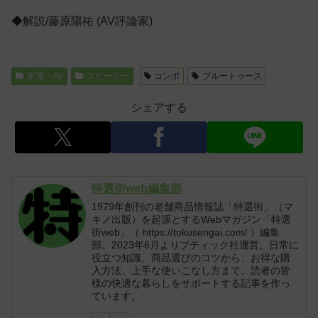
◆解説/藤原陽祐 (AV評論家)
家電・AV
スピーカー
コンポ
ブルートゥース
シェアする
特選街web編集部
1979年創刊の老舗商品情報誌「特選街」（マ
キノ出版）を起源とするWebマガジン「特選
街web」（ https://tokusengai.com/ ）編集
部。2023年6月よりブティック社運営。日常に
役立つ知識、商品選びのコツから、お得な購
入方法、上手な使いこなし方まで、読者の皆
様の快適な暮らしをサポートする記事を作っ
ています。