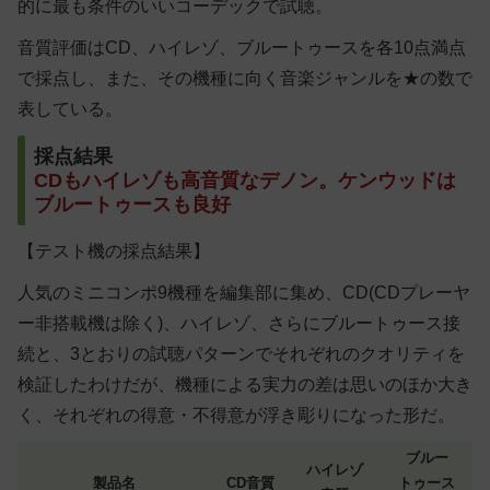
的に最も条件のいいコーデックで試聴。
音質評価はCD、ハイレゾ、ブルートゥースを各10点満点
で採点し、また、その機種に向く音楽ジャンルを★の数で
表している。
採点結果
CDもハイレゾも高音質なデノン。ケンウッドは
ブルートゥースも良好
【テスト機の採点結果】
人気のミニコンポ9機種を編集部に集め、CD(CDプレーヤ
ー非搭載機は除く)、ハイレゾ、さらにブルートゥース接
続と、3とおりの試聴パターンでそれぞれのクオリティを
検証したわけだが、機種による実力の差は思いのほか大き
く、それぞれの得意・不得意が浮き彫りになった形だ。
ブルー
ハイレゾ
製品名
CD音質
トゥース