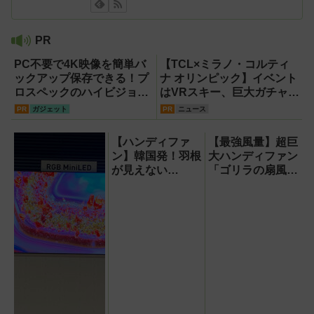
PR
PC不要で4K映像を簡単バ
【TCL×ミラノ・コルティ
ックアップ保存できる！プ
ナ オリンピック】イベント
ロスペックのハイビジョン
はVRスキー、巨大ガチャな
レコーダー『HVE705-
どのイマーシブ体験が目白
PR
ガジェット
PR
ニュース
PRO』
押し！【PR】
【ハンディファ
【最強風量】超巨
ン】韓国発！羽根
大ハンディファン
が見えない
「ゴリラの扇風
『baramood（パ
機」レビュー！直
ラムード）』4種
径16.5cmの巨大
使い比べ
ファンで想像以上
の涼しさを体感