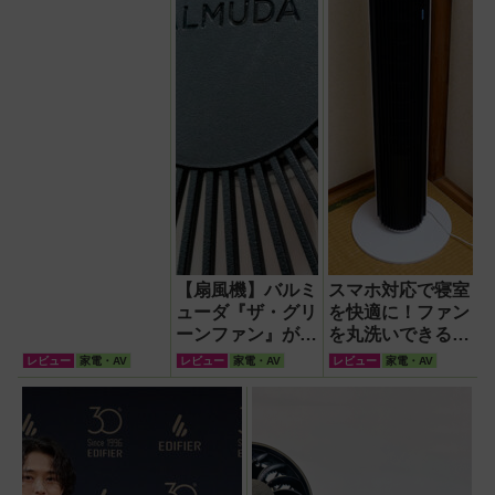
『WOOZOO（ウ
ーズー）』が頼も
しい【節電】
【扇風機】バルミ
スマホ対応で寝室
ューダ『ザ・グリ
を快適に！ファン
ーンファン』が再
を丸洗いできる
現する自然の風が
Levoitの42インチ
レビュー
家電・AV
レビュー
家電・AV
レビュー
家電・AV
徹底している！
タワーファン