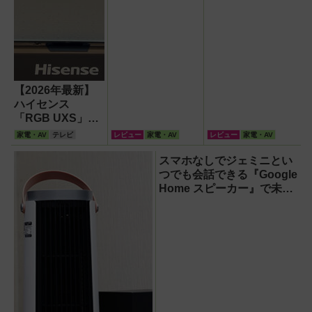
【2026年最新】
ハイセンス
「RGB UXS」登
場！液晶の常識を
家電・AV
テレビ
レビュー
家電・AV
レビュー
家電・AV
覆す「RGB
MiniLED」の衝撃
スマホなしでジェミニとい
つでも会話できる『Google
Home スピーカー』で未来
がわが家にやってきた！
【なぜなぜ期対策にも】