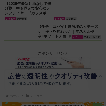
【2026年最新】油なしで揚
げ物、中も見えて安心なノ
ンフライヤー『ガラスボウ
ルエアフライヤー』で唐揚
レビュー
調理家電
レビュー
コンビニ
げ＆焼きとうもろこしにチ
【生チョコパイ】新登場の＜チーズ
ャレンジ
ケーキ＞を味わった｜マスカルポー
ネ×ホワイトチョコ×クリームチーズ
レビュー
グルメ・レシピ
の濃厚スイーツ！
スポンサーリンク
ホーム
レビュー