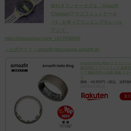
能付きランナーモデル「Amazfit
Cheetah(アマズフィットチータ
ー)」を使ってランニングをレベル
アップ
https://tokusengai.com/_ct/17658848
＜公式サイト＞amazfit https://www.amazfit.jp/
Amazfit Helio Ring アマズ
規代理店 スマートリング 健康管
ケア 睡眠管理 心拍数 指輪 スマ
グ
価格：49,900円（税込、送料無
(2025/1/15時点)
楽