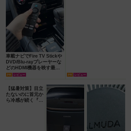
車載ナビでFire TV Stickや
DVD/Blu-rayプレーヤーな
どのHDMI機器を映す最短
ルート。USB接続だけで
PR
レビュー
PR
レビュー
Apple CarPlayもワイヤレ
ス化できる新機軸アダプタ
【猛暑対策】目立
ーを徹底解説【データシス
たないのに首元か
テム『USBKIT』】
ら冷感が続く『レ
オン ポケット6 』
なら、満員電車で
も涼しい顔！