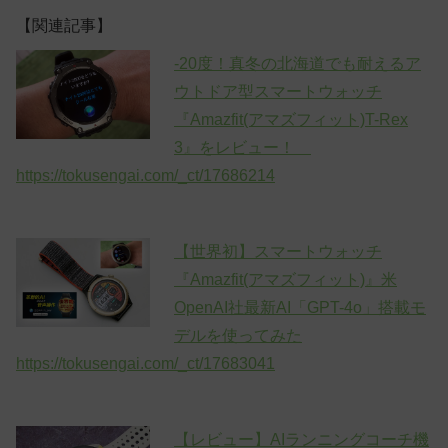
【関連記事】
-20度！真冬の北海道でも耐えるア
ウトドア型スマートウォッチ
『Amazfit(アマズフィット)T-Rex
3』をレビュー！
https://tokusengai.com/_ct/17686214
【世界初】スマートウォッチ
『Amazfit(アマズフィット)』米
OpenAI社最新AI「GPT-4o」搭載モ
デルを使ってみた
https://tokusengai.com/_ct/17683041
【レビュー】AIランニングコーチ機