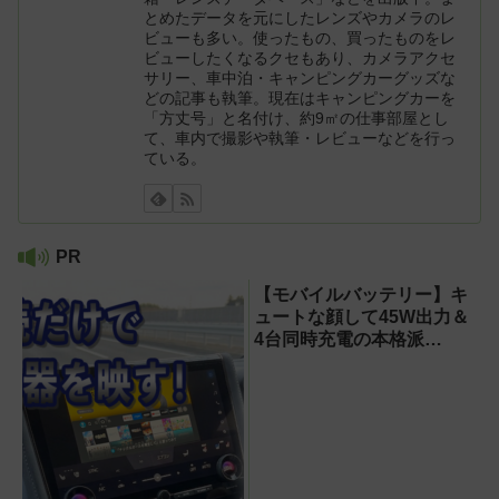
とめたデータを元にしたレンズやカメラのレ
ビューも多い。使ったもの、買ったものをレ
ビューしたくなるクセもあり、カメラアクセ
サリー、車中泊・キャンピングカーグッズな
どの記事も執筆。現在はキャンピングカーを
「方丈号」と名付け、約9㎡の仕事部屋とし
て、車内で撮影や執筆・レビューなどを行っ
ている。
PR
【モバイルバッテリー】キ
ュートな顔して45W出力＆
4台同時充電の本格派
『RORRY CharmGo オー
ルインミニ』でスマホもモ
バイルファンもノートPCも
安心