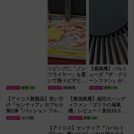
リビングに「ノン
【扇風機】バルミ
フライヤー」を置
ューダ『ザ・グリ
いて熱々ピザとフ
ーンファン』が再
ィッシュ＆チップ
現する自然の風が
レビュー
家電・AV
レビュー
調理家電
レビュー
家電・AV
ス三昧！
徹底している！
【アイコス新製品】安い方
【最強風量】超巨大ハンデ
の『センティア』カプセル
ィファン「ゴリラの扇風
第2弾『パッション フルー
機」レビュー！直径16.5cm
ツ カプセル』で喫煙所にリ
の巨大ファンで想像以上の
レビュー
タバコ類
レビュー
家電・AV
ゾート感を！
涼しさを体感
【アイコス】センティア『コバルト
ブルー』青いけどしっかり深みのう