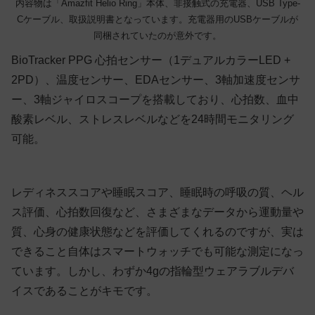
内容物は「Amazfit Helio Ring」本体、非接触式の充電器、USB Type-
Cケーブル、取扱説明書となっています。充電器用のUSBケーブルが
同梱されていたのが意外です。
BioTracker PPG 心拍センサー（1デュアルカラーLED +
2PD）、温度センサー、EDAセンサー、3軸加速度センサ
ー、3軸ジャイロスコープを搭載しており、心拍数、血中
酸素レベル、ストレスレベルなどを24時間モニタリング
可能。
レディネススコアや睡眠スコア、睡眠時の呼吸の質、ヘル
ス評価、心拍数回復など、さまざまなデータから運動量や
質、心身の健康状態などを評価してくれるのですが、実は
できること自体はスマートウォッチでも可能な測定になっ
ています。しかし、わずか4gの指輪型ウェアラブルデバ
イスであることがキモです。