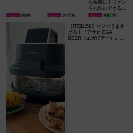
を快適に！ファン
を丸洗いできる
Levoitの42インチ
レビュー
掃除機
レビュー
タバコ類
レビュー
家電・AV
タワーファン
【江頭2:50】マジでうます
ぎる！『アサヒ EGA
BEER（エガビアー）』が
待望の再登場！