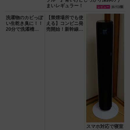
まいレギュラー！
レビュー
タバコ類
洗濯物のカビっぽ
【禁煙場所でも使
い生乾き臭に！！
える】コンビニ発
20分で洗濯槽大
売開始！新幹線、
洗浄できるカビト
飛行機、仕事中も
ルネードNeo縦型
密かに一服できる
用をガチ検証して
『ノルディックス
分かった消臭効果
ピリット』とは？
【オーラルたば
こ】
スマホ対応で寝室