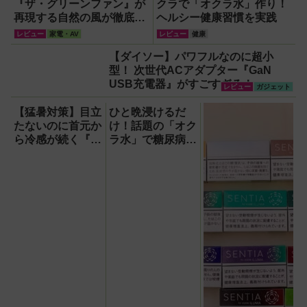
『ザ・グリーンファン』が
クラで「オクラ水」作り！
再現する自然の風が徹底し
ヘルシー健康習慣を実践
ている！
レビュー
家電・AV
レビュー
健康
【ダイソー】パワフルなのに超小
型！ 次世代ACアダプター『GaN
USB充電器』がすごすぎる！
レビュー
ガジェット
【猛暑対策】目立
ひと晩浸けるだ
たないのに首元か
け！話題の「オク
ら冷感が続く『レ
ラ水」で糖尿病・
オン ポケット6 』
高血圧・関節痛を
なら、満員電車で
撃退する簡単習慣
も涼しい顔！
【2026年最新
版】