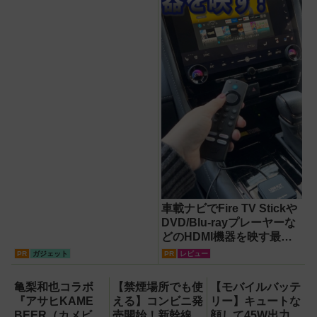
車載ナビでFire TV Stickや
DVD/Blu-rayプレーヤーな
どのHDMI機器を映す最短
ルート。USB接続だけで
PR
ガジェット
PR
レビュー
Apple CarPlayもワイヤレ
ス化できる新機軸アダプタ
亀梨和也コラボ
【禁煙場所でも使
【モバイルバッテ
ーを徹底解説【データシス
『アサヒKAME
える】コンビニ発
リー】キュートな
テム『USBKIT』】
BEER（カメビア
売開始！新幹線、
顔して45W出力＆