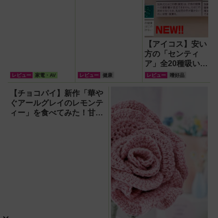
【アイコス】安い
方の「センティ
ア」全20種吸い比
べ【2026年8月最
レビュー
家電・AV
レビュー
健康
レビュー
嗜好品
新】
【チョコパイ】新作「華や
ぐアールグレイのレモンテ
ィー」を食べてみた！甘さ
すっきりで大人っぽく、初
夏にぴったり