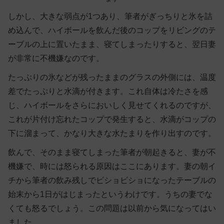
しかし、大きな弱点が1つあり、筆者がぎっちりと氷を詰
め込んで、ハイボールを飲んだ後のコップをリビングのテ
ーブルの上に置いたまま、寝てしまったりすると、翌日妻
が非常に不機嫌なのです。
たっぷりの氷などが残ったままのグラスの外側には、温度
差でたっぷりと水滴が付きます。これ自体は冷たさを感
じ、ハイボールをさらにおいしく見せてくれるのですが、
これが片付け忘れたコップで発生すると、水滴がコップの
下に溜まって、かなり大きな水たまりを作り出すのです。
飲んで、そのまま寝てしまった筆者が朝起きると、妻が不
機嫌で、時には怒られる原因はここにあります。妻の朝イ
チから筆者の飲み残しでビショビショになったテーブルの
始末から1日がはじまったというわけです。うちの妻でな
くても怒るでしょう。この問題は以前から気になってはい
ました。