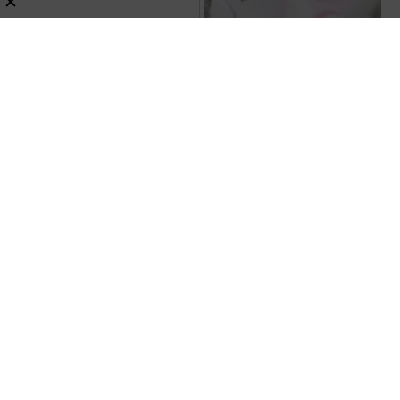
【ハンドメイド】かぎ針で
編むニットフラワーのバラ
が可愛すぎた！実際に作っ
てみたレビュー
レビュー
コンビニ
レビュー
100円ショップ
【アイコス新製品】安い方の『セン
ティア』カプセル第2弾『パッション
フルーツ カプセル』で喫煙所にリゾ
レビュー
嗜好品
ート感を！
スポンサーリンク