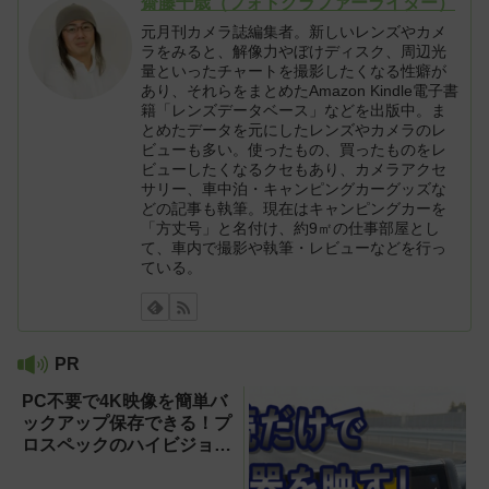
齋藤千歳（フォトグラファーライター）
元月刊カメラ誌編集者。新しいレンズやカメ
ラをみると、解像力やぼけディスク、周辺光
量といったチャートを撮影したくなる性癖が
あり、それらをまとめたAmazon Kindle電子書
籍「レンズデータベース」などを出版中。ま
とめたデータを元にしたレンズやカメラのレ
ビューも多い。使ったもの、買ったものをレ
ビューしたくなるクセもあり、カメラアクセ
サリー、車中泊・キャンピングカーグッズな
どの記事も執筆。現在はキャンピングカーを
「方丈号」と名付け、約9㎡の仕事部屋とし
て、車内で撮影や執筆・レビューなどを行っ
ている。
PR
PC不要で4K映像を簡単バ
ックアップ保存できる！プ
ロスペックのハイビジョン
レコーダー『HVE705-
PRO』