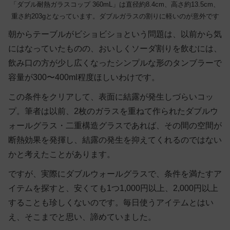
「ダブル耐熱ガラスコップ 360mL」は直径約8.4cm、高さ約13.5cm、
重さ約203gとなっています。ダブルガラスの割りに軽いのが意外です
朝からテーブルがビショビショという問題は、以前から気
にはなっていたものの、おいしくソーダ割りを飲むには、
飲み口の方が少し広くなったシンプルな形のタンブラーで
容量が300〜400ml程度ほしいわけです。
この条件をクリアして、表面に結露が発生しづらいコッ
プ。筆者は以前、2枚のガラスを重ねて作られたダブルウ
ォールグラス・二重構造グラスであれば、その間の空間が
断熱効果を発揮し、結露の発生を抑えてくれるのではない
かと考えたことがあります。
ですが、実際にダブルウォールグラスで、条件を満たすア
イテムを探すと、安くても1つ1,000円以上、2,000円以上
することも珍しくないのです。毎日使うアイテムとはい
え、そこまでと思い、諦めていました。