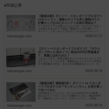
●関連記事
【徹底比較】ダイソー・スタンダードプロダクツ
vsキャンドゥ：価格もサイズも同じ耐熱ガラス
計量カップなのにキャンドゥを推す理由は？
どっちのアイテムを買ったらよいのか、わからなくなるこ
とがありませんか？ 今回は「耐熱ガラスの計量カップ」。
ダイソー・スタンダードプロダクツのものか？キャンドゥ
のものか？ どっちを買うのがよいのか、筆者もわからなく
2025.07.17
tokusengai.com
なったので、両方買って使い比...
【ダイソー/スタンダードプロダクツ】『ガラス
ポンプボトル 泡タイプ』税込550円が秀逸過ぎ
て、家族にほめられた！
いまさらですが、筆者は最近ダイソーのスタンダードプロ
ダクツにハマっています。毎週末のようにクルマで40分か
けて実店舗まで行き、さまざまな新製品をチェック。そし
て、かなり量を買い込むのですが、今回は、迷うことなく
大人買いした『ガラスポンプボト...
2025.08.15
tokusengai.com
【徹底比較】価格差5倍！ ダイソー vs スタンダ
ードプロダクツの『キッチンハサミ』を両方買っ
て比べてみた
100均好きというよりも、すっかり100均オタクの筆者。
先日もダイソーネットストアを眺めていると、税込550円
の「分解式キッチンハサミ（チタンコート）」を発見。
「スタンダードプロダクツ」ブランドの高級品と税込110
円の通常ブランド品に差があ...
2025.08.01
tokusengai.com