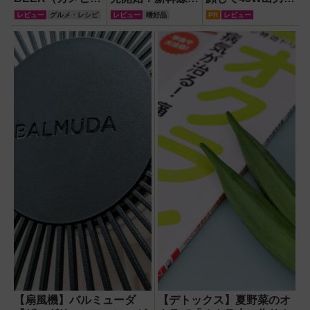
ー』はどんなビー
飛行機、仕事中も
4台同時充電の本
レビュー
グルメ・レシピ
レビュー
嗜好品
PR
レビュー
ルか飲んで確認！
密かに一服できる
格派『RORRY
『ノルディックス
CharmGo オール
ピリット』とは？
インミニ』でスマ
【オーラルたば
ホもモバイルファ
こ】
ンもノートPCも
安心
【扇風機】バルミューダ
【デトックス】夏野菜のオ