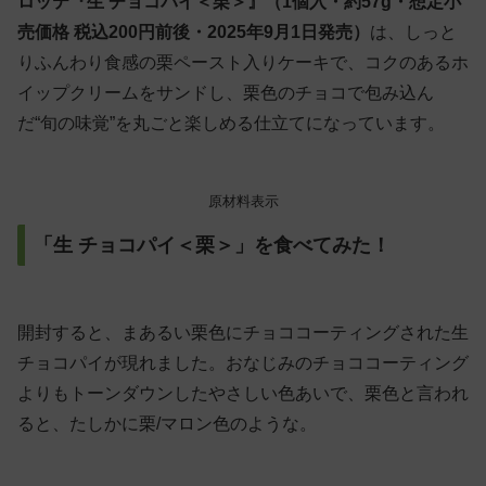
ロッテ『生 チョコパイ＜栗＞』（1個入・約57g・想定小
売価格 税込200円前後・2025年9月1日発売）
は、しっと
りふんわり食感の栗ペースト入りケーキで、コクのあるホ
イップクリームをサンドし、栗色のチョコで包み込ん
だ“旬の味覚”を丸ごと楽しめる仕立てになっています。
原材料表示
「生 チョコパイ＜栗＞」を食べてみた！
開封すると、まあるい栗色にチョココーティングされた生
チョコパイが現れました。おなじみのチョココーティング
よりもトーンダウンしたやさしい色あいで、栗色と言われ
ると、たしかに栗/マロン色のような。