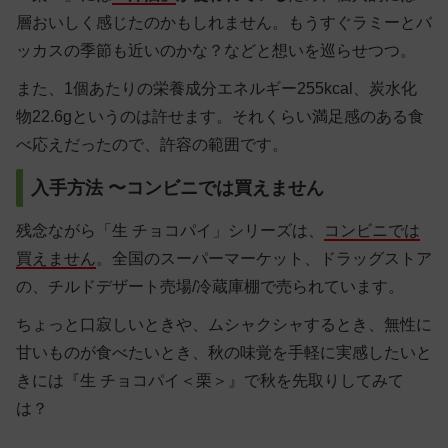
層おいしく感じたのかもしれません。もうすぐラミーとバ
ッカスの季節も近いのかな？などと想いを巡らせつつ。
また、1個あたりの栄養成分エネルギー255kcal、炭水化
物22.6gというのは許せます。それくらい満足感のある食
べ応えだったので、許容の範囲です。
入手方法 〜コンビニでは買えません
残念ながら「生 チョコパイ」シリーズは、
コンビニでは
買えません
。全国のスーパーマーケット、ドラッグストア
の、チルドデザート売場/冷蔵庫棚で売られています。
ちょっと口寂しいときや、ムシャクシャするとき、無性に
甘いものが食べたいとき、秋の味覚を手軽に実感したいと
きには『生 チョコパイ＜栗＞』で秋を先取りしてみて
は？