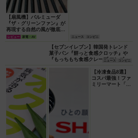
【扇風機】バルミューダ
『ザ・グリーンファン』が
再現する自然の風が徹底し
ている！
レビュー
家電・AV
ニュース
コンビニ
【セブンイレブン】韓国発トレンド
菓子パン『餅っと食感クロッチ』や
『もっちもち食感クレープ マンゴー
ニュース
コンビニ
ココナッツ』など新作スイーツ・パ
ン登場！
【冷凍食品8選】
コスパ最強！ファ
ミリーマート「フ
ァミマル」の冷凍
主食は1食200円
台から！