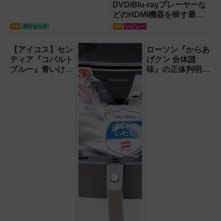
DVD/Blu-rayプレーヤーな
どのHDMI機器を映す最短
ルート。USB接続だけで
PR
ガジェット
PR
レビュー
Apple CarPlayもワイヤレ
ス化できる新機軸アダプタ
【アイコス】セン
ローソン『からあ
ーを徹底解説【データシス
ティア『コバルト
げクン 合体謎
テム『USBKIT』】
ブルー』青いけど
味』の正体判明！
しっかり深みのう
人気のあの味とや
まいレギュラー！
みつきのあの味が
合体して爆裂うめ
ぇ～!!