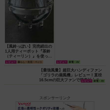
【風鈴っぽい】完売続出の
1人用ティーポット『茶鈴
（ティーリン）』を使って
みた！川越の風鈴から着想
レビュー
暮らし・生活・ペット
レビュー
家電・AV
を得たかわいい見た目のリ
【最強風量】超巨大ハンディファン
アルな使い勝手を徹底解説
「ゴリラの扇風機」レビュー！直径
16.5cmの巨大ファンで想像以上の涼
レビュー
家電・AV
しさを体感
スポンサーリンク