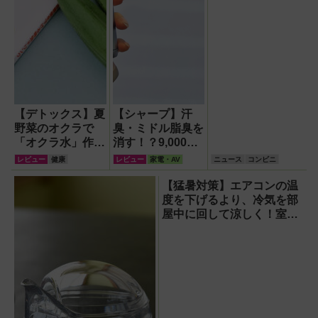
【デトックス】夏
【シャープ】汗
野菜のオクラで
臭・ミドル脂臭を
「オクラ水」作
消す！？9,000円
り！ヘルシー健康
超でも売れる高級
レビュー
健康
レビュー
家電・AV
ニュース
コンビニ
習慣を実践
ハンディファン
『PJ-HS01』が
【猛暑対策】エアコンの温
凄すぎる
度を下げるより、冷気を部
屋中に回して涼しく！室温
連動サーキュレーター
『WOOZOO（ウーズ
ー）』が頼もしい【節電】