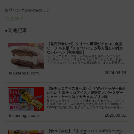
製品サンプル提供●ロッテ
公式サイト
●関連記事
【発売日食レポ】クリーム爆弾がチョコに全振
り！ チルド版『チョコパイ』が取り返しの付か
ないレベル【秋冬限定】
黒いチョコと白いクリームの組み合わせのワンハンドケー
キ『チョコパイ』。そこからスピンアウトしたチルド版
『生 チョコパイ』はクリーム量3.5倍で、まさに最終兵器
の感があります。と思っていたら今度はチョコ好きに狙い
を定めて、秋冬限定の『生 チョ...
2024.09.18
tokusengai.com
【板チョコアイス食べ比べ】どのパキッが一番お
いしい？ 板チョコアイス／夏限定／バースデー
ショートケーキ味／カラメルプリン味
板チョコを冷やしてパキッと味わうのが好きな人、アイス
も同時に食べたい人の熱烈な支持を受け続けて30周年！
1995年の登場以来、板チョコとアイスのどちらかを選べな
い筆者のような人の救世主として君臨。今回は元祖王道
『板チョコアイス』と『板チョ...
2025.08.31
tokusengai.com
【食べてみた】『生 チョコパイ＜Wベリーのシ