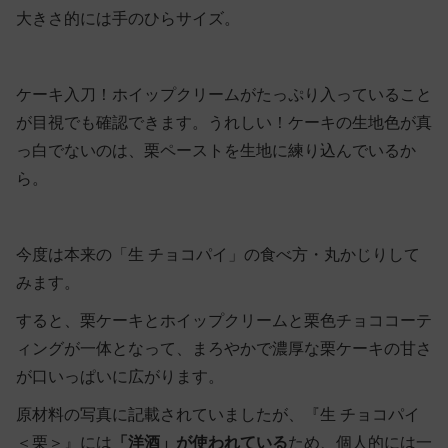
大きさ的には手のひらサイズ。
ケーキ入刀！ホイップクリームがたっぷり入っていること
が目視でも確認できます。うれしい！ケーキの生地色が真
っ白でないのは、栗ペーストを生地に練り込んでいるか
ら。
今度は本来の「生 チョコパイ」の食べ方・丸かじりして
みます。
すると、栗ケーキとホイップクリームと栗色チョココーテ
ィングが一体となって、まろやかで濃厚な栗ケーキの甘さ
が口いっぱいに広がります。
原材料の写真に記載されていましたが、『生 チョコパイ
＜栗＞』には
「洋酒」
が使われている
ため、個人的には一