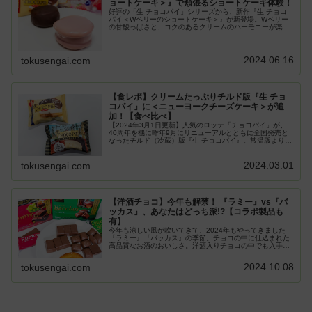
ョートケーキ＞』で頬張るショートケーキ体験！
好評の「生 チョコパイ」シリーズから、新作『生 チョコ
パイ＜Wベリーのショートケーキ＞』が新登場。Wベリー
の甘酸っぱさと、コクのあるクリームのハーモニーが楽し
めるという新作を確かめた！
2024.06.16
tokusengai.com
【食レポ】クリームたっぷりチルド版『生 チョ
コパイ』に＜ニューヨークチーズケーキ＞が追
加！【食べ比べ】
【2024年3月1日更新】人気のロッテ「チョコパイ」が、
40周年を機に昨年9月にリニューアルとともに全国発売と
なったチルド（冷蔵）版『生 チョコパイ』。常温版よりも
クリーム大幅増量でクリーム好きの熱い支持を受ける同製
品に、季節限定で2024...
2024.03.01
tokusengai.com
【洋酒チョコ】今年も解禁！ 『ラミー』vs『バ
ッカス』、あなたはどっち派!?【コラボ製品も
有】
今年も涼しい風が吹いてきて、2024年もやってきました
『ラミー』『バッカス』の季節。チョコの中に仕込まれた
高品質なお酒のおいしさ。洋酒入りチョコの中でも入手し
やすく、絶品のおいしさを誇る定番製品2種を、毎年『ラ
ミー』『バッカス』を食べている...
2024.10.08
tokusengai.com