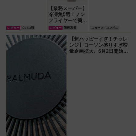
【業務スーパー】
冷凍魚5選！ノン
フライヤーで簡単
手軽に焼き魚を楽
レビュー
タバコ類
レビュー
調理家電
ニュース
コンビニ
しんでみた
【超ハッピーすぎ！チャレ
ンジ】ローソン盛りすぎ増
量企画拡大、6月2日開始！
4週にわたり全50品登場